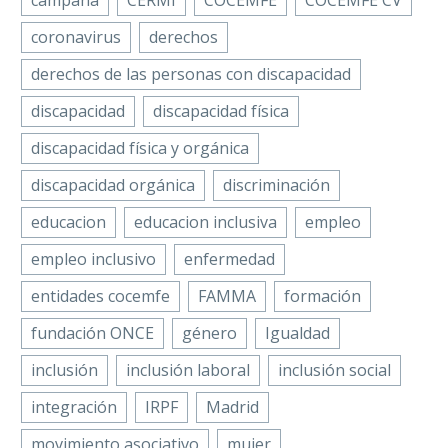
campaña
CERMI
COCEMFE
COCEMFE CV
coronavirus
derechos
derechos de las personas con discapacidad
discapacidad
discapacidad física
discapacidad física y orgánica
discapacidad orgánica
discriminación
educacion
educacion inclusiva
empleo
empleo inclusivo
enfermedad
entidades cocemfe
FAMMA
formación
fundación ONCE
género
Igualdad
inclusión
inclusión laboral
inclusión social
integración
IRPF
Madrid
movimiento asociativo
mujer