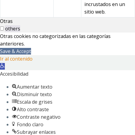
incrustados en un
sitio web.
Otras
others
Otras cookies no categorizadas en las categorías
anteriores.
Save & Accept
Ir al contenido
Abrir
barra
Accesibilidad
de
Aumentar texto
herramientas
Disminuir texto
Escala de grises
Alto contraste
Contraste negativo
Fondo claro
Subrayar enlaces