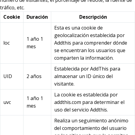
número de visitantes, el porcentaje de rebote, la fuente de
tráfico, etc.
Cookie
Duración
Descripción
Esta es una cookie de
geolocalización establecida por
1 año 1
loc
Addthis para comprender dónde
mes
se encuentran los usuarios que
comparten la información.
Establecida por AddThis para
UID
2 años
almacenar un ID único del
visitante.
La cookie es establecida por
1 año 1
uvc
addthis.com para determinar el
mes
uso del servicio Addthis.
Realiza un seguimiento anónimo
del comportamiento del usuario