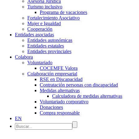
Asesoría Jurídica
Turismo inclusivo
Programa de vacaciones
Fortalecimiento Asociativo
Mujer e Igualdad
Cooperación
Entidades asociadas
Entidades autonómicas
Entidades estatales
Entidades provinciales
Colabora
Voluntariado
COCEMFE Valora
Colaboración empresarial
RSE en Discapacidad
Contratación personas con discapacidad
Medidas alternativas
Calculadora de medidas alternativas
Voluntariado corporativo
Donaciones
Compra responsable
EN