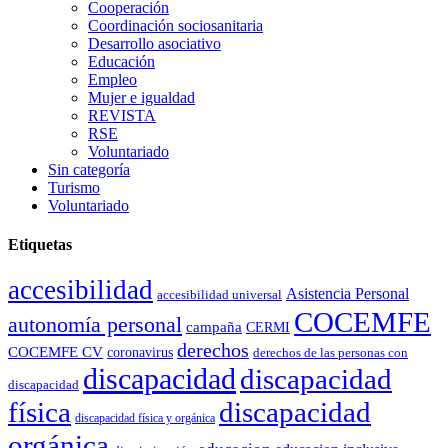
Cooperación
Coordinación sociosanitaria
Desarrollo asociativo
Educación
Empleo
Mujer e igualdad
REVISTA
RSE
Voluntariado
Sin categoría
Turismo
Voluntariado
Etiquetas
accesibilidad
Asistencia Personal
accesibilidad universal
COCEMFE
autonomía personal
campaña
CERMI
derechos
COCEMFE CV
coronavirus
derechos de las personas con
discapacidad
discapacidad
discapacidad
física
discapacidad
discapacidad física y orgánica
orgánica