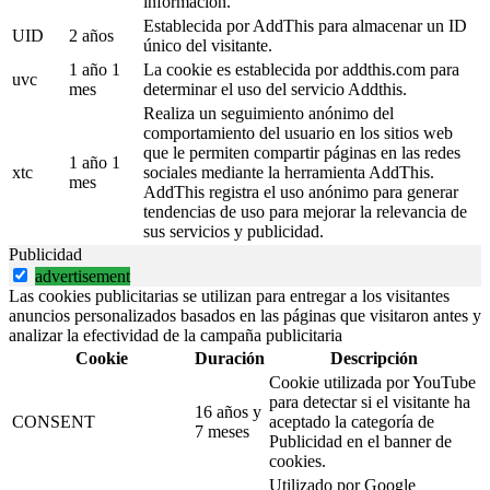
información.
Establecida por AddThis para almacenar un ID
UID
2 años
único del visitante.
1 año 1
La cookie es establecida por addthis.com para
uvc
mes
determinar el uso del servicio Addthis.
Realiza un seguimiento anónimo del
comportamiento del usuario en los sitios web
que le permiten compartir páginas en las redes
1 año 1
xtc
sociales mediante la herramienta AddThis.
mes
AddThis registra el uso anónimo para generar
tendencias de uso para mejorar la relevancia de
sus servicios y publicidad.
Publicidad
advertisement
Las cookies publicitarias se utilizan para entregar a los visitantes
anuncios personalizados basados en las páginas que visitaron antes y
analizar la efectividad de la campaña publicitaria
Cookie
Duración
Descripción
Cookie utilizada por YouTube
para detectar si el visitante ha
16 años y
CONSENT
aceptado la categoría de
7 meses
Publicidad en el banner de
cookies.
Utilizado por Google