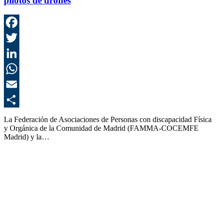
pilotos de drones
F
T
L
E
C
La Federación de Asociaciones de Personas con discapacidad Física
y Orgánica de la Comunidad de Madrid (FAMMA-COCEMFE
Madrid) y la…