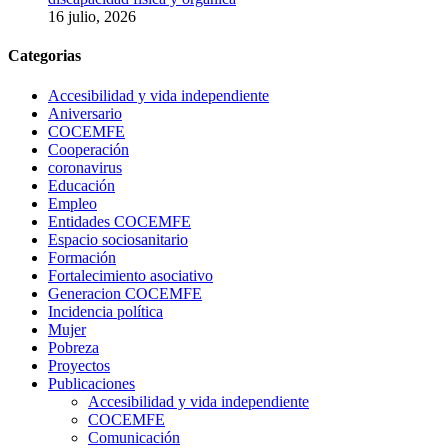
16 julio, 2026
Categorias
Accesibilidad y vida independiente
Aniversario
COCEMFE
Cooperación
coronavirus
Educación
Empleo
Entidades COCEMFE
Espacio sociosanitario
Formación
Fortalecimiento asociativo
Generacion COCEMFE
Incidencia política
Mujer
Pobreza
Proyectos
Publicaciones
Accesibilidad y vida independiente
COCEMFE
Comunicación