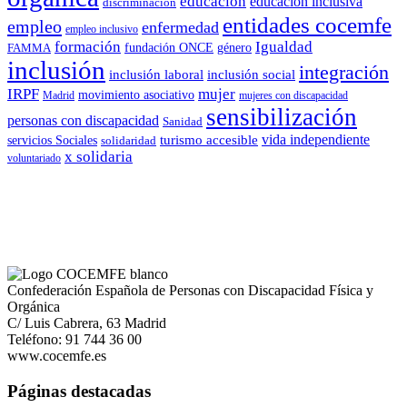
educacion
educacion inclusiva
discriminación
entidades cocemfe
empleo
enfermedad
empleo inclusivo
formación
Igualdad
género
FAMMA
fundación ONCE
inclusión
integración
inclusión laboral
inclusión social
IRPF
mujer
movimiento asociativo
Madrid
mujeres con discapacidad
sensibilización
personas con discapacidad
Sanidad
vida independiente
turismo accesible
servicios Sociales
solidaridad
x solidaria
voluntariado
Confederación Española de Personas con Discapacidad Física y
Orgánica
C/ Luis Cabrera, 63 Madrid
Teléfono: 91 744 36 00
www.cocemfe.es
Páginas destacadas