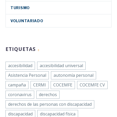
accesibilidad
24 Abr 2026
(FEP), entidad
urbana y la
TURISMO
perteneciente a
movilidad inclusiva
COCEMFE, y sus
en una jornada en
VOLUNTARIADO
asociaciones
Alcàsser
federadas impulsan la
campaña ‘No soy
Facebook
párkinson’ con
ETIQUETAS
motivo…
Twitter
LinkedIn
accesibilidad
accesibilidad universal
WhatsApp
Asistencia Personal
autonomía personal
Email
La Confederación
campaña
CERMI
COCEMFE
COCEMFE CV
Compartir
de Personas con
coronavirus
derechos
Discapacidad Física
y Orgánica de la
derechos de las personas con discapacidad
Comunitat
discapacidad
discapacidad física
Valenciana,