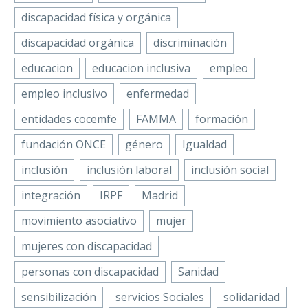
(COCEMFE CV), ha
discapacidad física y orgánica
participado en las
discapacidad orgánica
discriminación
I…
educacion
educacion inclusiva
empleo
empleo inclusivo
enfermedad
entidades cocemfe
FAMMA
formación
fundación ONCE
género
Igualdad
inclusión
inclusión laboral
inclusión social
integración
IRPF
Madrid
movimiento asociativo
mujer
mujeres con discapacidad
personas con discapacidad
Sanidad
sensibilización
servicios Sociales
solidaridad