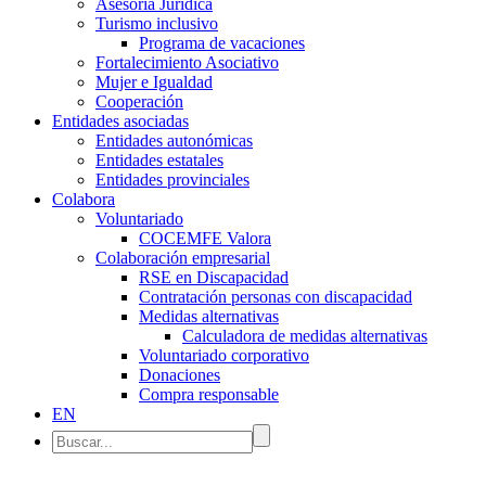
Asesoría Jurídica
Turismo inclusivo
Programa de vacaciones
Fortalecimiento Asociativo
Mujer e Igualdad
Cooperación
Entidades asociadas
Entidades autonómicas
Entidades estatales
Entidades provinciales
Colabora
Voluntariado
COCEMFE Valora
Colaboración empresarial
RSE en Discapacidad
Contratación personas con discapacidad
Medidas alternativas
Calculadora de medidas alternativas
Voluntariado corporativo
Donaciones
Compra responsable
EN