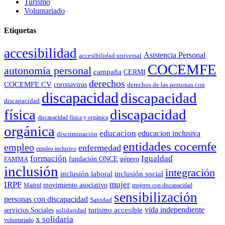
Turismo
Voluntariado
Etiquetas
accesibilidad
Asistencia Personal
accesibilidad universal
COCEMFE
autonomía personal
campaña
CERMI
derechos
COCEMFE CV
coronavirus
derechos de las personas con
discapacidad
discapacidad
discapacidad
física
discapacidad
discapacidad física y orgánica
orgánica
educacion
educacion inclusiva
discriminación
entidades cocemfe
empleo
enfermedad
empleo inclusivo
formación
Igualdad
género
FAMMA
fundación ONCE
inclusión
integración
inclusión laboral
inclusión social
IRPF
mujer
movimiento asociativo
Madrid
mujeres con discapacidad
sensibilización
personas con discapacidad
Sanidad
vida independiente
turismo accesible
servicios Sociales
solidaridad
x solidaria
voluntariado