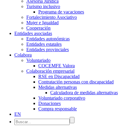
Asesoría Jurídica
Turismo inclusivo
Programa de vacaciones
Fortalecimiento Asociativo
Mujer e Igualdad
Cooperación
Entidades asociadas
Entidades autonómicas
Entidades estatales
Entidades provinciales
Colabora
Voluntariado
COCEMFE Valora
Colaboración empresarial
RSE en Discapacidad
Contratación personas con discapacidad
Medidas alternativas
Calculadora de medidas alternativas
Voluntariado corporativo
Donaciones
Compra responsable
EN