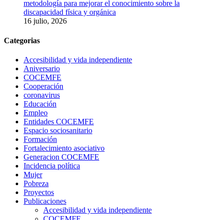
metodología para mejorar el conocimiento sobre la
discapacidad física y orgánica
16 julio, 2026
Categorias
Accesibilidad y vida independiente
Aniversario
COCEMFE
Cooperación
coronavirus
Educación
Empleo
Entidades COCEMFE
Espacio sociosanitario
Formación
Fortalecimiento asociativo
Generacion COCEMFE
Incidencia política
Mujer
Pobreza
Proyectos
Publicaciones
Accesibilidad y vida independiente
COCEMFE