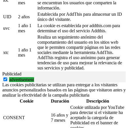
loc
mes
se encuentran los usuarios que comparten la
información.
Establecida por AddThis para almacenar un ID
UID
2 años
único del visitante.
1 año 1
La cookie es establecida por addthis.com para
uvc
mes
determinar el uso del servicio Addthis.
Realiza un seguimiento anónimo del
comportamiento del usuario en los sitios web
que le permiten compartir páginas en las redes
1 año 1
xtc
sociales mediante la herramienta AddThis.
mes
AddThis registra el uso anónimo para generar
tendencias de uso para mejorar la relevancia de
sus servicios y publicidad.
Publicidad
advertisement
Las cookies publicitarias se utilizan para entregar a los visitantes
anuncios personalizados basados en las páginas que visitaron antes y
analizar la efectividad de la campaña publicitaria
Cookie
Duración
Descripción
Cookie utilizada por YouTube
para detectar si el visitante ha
16 años y
CONSENT
aceptado la categoría de
7 meses
Publicidad en el banner de
cookies.