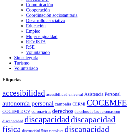
Comunicación
Cooperación
Coordinación sociosanitaria
Desarrollo asociativo
Educación
Empleo
Mujer e igualdad
REVISTA
RSE
Voluntariado
Sin categoría
Turismo
Voluntariado
Etiquetas
accesibilidad
Asistencia Personal
accesibilidad universal
COCEMFE
autonomía personal
campaña
CERMI
derechos
COCEMFE CV
coronavirus
derechos de las personas con
discapacidad
discapacidad
discapacidad
física
discapacidad
discapacidad física y orgánica