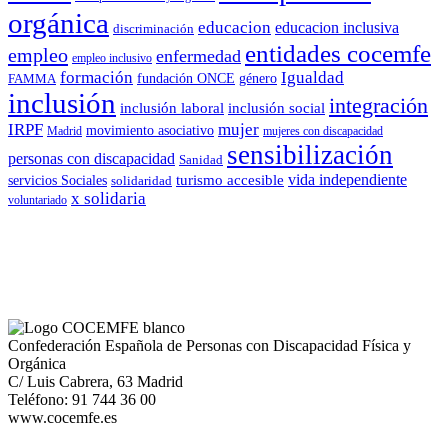
orgánica
educacion
educacion inclusiva
discriminación
entidades cocemfe
empleo
enfermedad
empleo inclusivo
formación
Igualdad
género
FAMMA
fundación ONCE
inclusión
integración
inclusión laboral
inclusión social
IRPF
mujer
movimiento asociativo
Madrid
mujeres con discapacidad
sensibilización
personas con discapacidad
Sanidad
vida independiente
turismo accesible
servicios Sociales
solidaridad
x solidaria
voluntariado
Confederación Española de Personas con Discapacidad Física y
Orgánica
C/ Luis Cabrera, 63 Madrid
Teléfono: 91 744 36 00
www.cocemfe.es