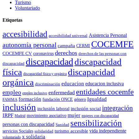
Turismo
Voluntariado
Etiquetas
accesibilidad
Asistencia Personal
accesibilidad universal
COCEMFE
autonomía personal
campaña
CERMI
derechos
COCEMFE CV
coronavirus
derechos de las personas con
discapacidad
discapacidad
discapacidad
física
discapacidad
discapacidad física y orgánica
orgánica
educacion
educacion inclusiva
discriminación
entidades cocemfe
empleo
enfermedad
empleo inclusivo
formación
Igualdad
género
FAMMA
fundación ONCE
inclusión
integración
inclusión laboral
inclusión social
IRPF
mujer
movimiento asociativo
Madrid
mujeres con discapacidad
sensibilización
personas con discapacidad
Sanidad
vida independiente
turismo accesible
servicios Sociales
solidaridad
x solidaria
voluntariado