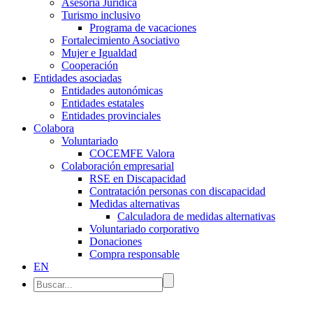
Asesoría Jurídica
Turismo inclusivo
Programa de vacaciones
Fortalecimiento Asociativo
Mujer e Igualdad
Cooperación
Entidades asociadas
Entidades autonómicas
Entidades estatales
Entidades provinciales
Colabora
Voluntariado
COCEMFE Valora
Colaboración empresarial
RSE en Discapacidad
Contratación personas con discapacidad
Medidas alternativas
Calculadora de medidas alternativas
Voluntariado corporativo
Donaciones
Compra responsable
EN