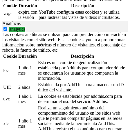
Cookie
Duración
Descripción
expira con
YouTube configura estas cookies y se utiliza
YSC
la sesión
para rastrear las vistas de videos incrustados.
Analíticas
analytics
Las cookies analíticas se utilizan para comprender cómo interactúan
los visitantes con el sitio web. Estas cookies ayudan a proporcionar
información sobre métricas el número de visitantes, el porcentaje de
rebote, la fuente de tráfico, etc.
Cookie
Duración
Descripción
Esta es una cookie de geolocalización
1 año 1
establecida por Addthis para comprender dónde
loc
mes
se encuentran los usuarios que comparten la
información.
Establecida por AddThis para almacenar un ID
UID
2 años
único del visitante.
1 año 1
La cookie es establecida por addthis.com para
uvc
mes
determinar el uso del servicio Addthis.
Realiza un seguimiento anónimo del
comportamiento del usuario en los sitios web
que le permiten compartir páginas en las redes
1 año 1
xtc
sociales mediante la herramienta AddThis.
mes
AddThis registra el uso anónimo para generar