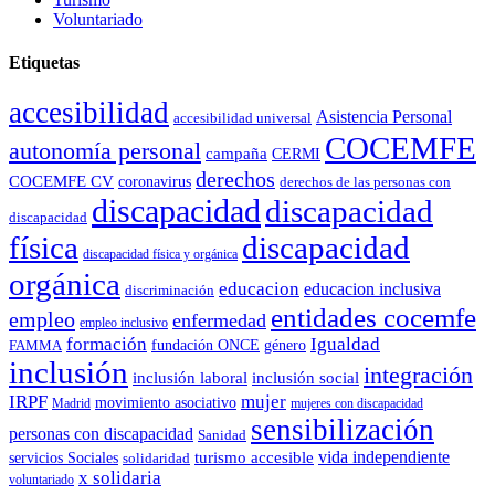
Voluntariado
Etiquetas
accesibilidad
Asistencia Personal
accesibilidad universal
COCEMFE
autonomía personal
campaña
CERMI
derechos
COCEMFE CV
coronavirus
derechos de las personas con
discapacidad
discapacidad
discapacidad
física
discapacidad
discapacidad física y orgánica
orgánica
educacion
educacion inclusiva
discriminación
entidades cocemfe
empleo
enfermedad
empleo inclusivo
formación
Igualdad
género
FAMMA
fundación ONCE
inclusión
integración
inclusión laboral
inclusión social
IRPF
mujer
movimiento asociativo
Madrid
mujeres con discapacidad
sensibilización
personas con discapacidad
Sanidad
vida independiente
turismo accesible
servicios Sociales
solidaridad
x solidaria
voluntariado