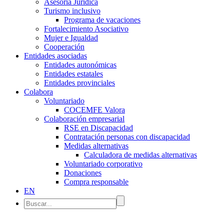
Asesoría Jurídica
Turismo inclusivo
Programa de vacaciones
Fortalecimiento Asociativo
Mujer e Igualdad
Cooperación
Entidades asociadas
Entidades autonómicas
Entidades estatales
Entidades provinciales
Colabora
Voluntariado
COCEMFE Valora
Colaboración empresarial
RSE en Discapacidad
Contratación personas con discapacidad
Medidas alternativas
Calculadora de medidas alternativas
Voluntariado corporativo
Donaciones
Compra responsable
EN