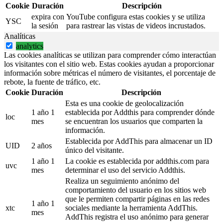
Cookie
Duración
Descripción
expira con
YouTube configura estas cookies y se utiliza
YSC
la sesión
para rastrear las vistas de videos incrustados.
Analíticas
analytics
Las cookies analíticas se utilizan para comprender cómo interactúan
los visitantes con el sitio web. Estas cookies ayudan a proporcionar
información sobre métricas el número de visitantes, el porcentaje de
rebote, la fuente de tráfico, etc.
Cookie
Duración
Descripción
Esta es una cookie de geolocalización
1 año 1
establecida por Addthis para comprender dónde
loc
mes
se encuentran los usuarios que comparten la
información.
Establecida por AddThis para almacenar un ID
UID
2 años
único del visitante.
1 año 1
La cookie es establecida por addthis.com para
uvc
mes
determinar el uso del servicio Addthis.
Realiza un seguimiento anónimo del
comportamiento del usuario en los sitios web
que le permiten compartir páginas en las redes
1 año 1
xtc
sociales mediante la herramienta AddThis.
mes
AddThis registra el uso anónimo para generar