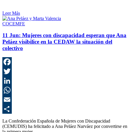
Leer Más
COCEMFE
11 Jun:
Mujeres con discapacidad esperan que Ana
Peláez visibilice en la CEDAW la situación del
colectivo
F
T
L
E
C
La Confederación Española de Mujeres con Discapacidad
(CEMUDIS) ha felicitado a Ana Peláez Narváez por convertirse en
la primera mujer…