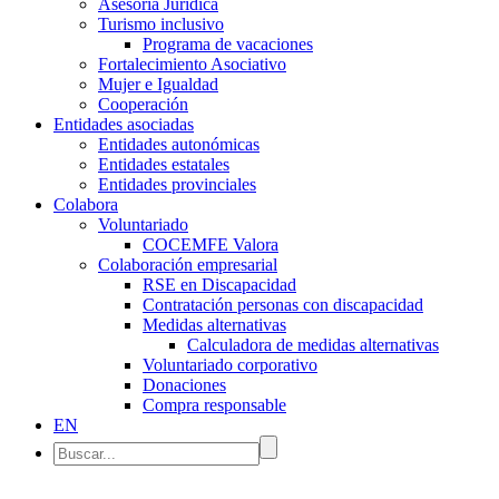
Asesoría Jurídica
Turismo inclusivo
Programa de vacaciones
Fortalecimiento Asociativo
Mujer e Igualdad
Cooperación
Entidades asociadas
Entidades autonómicas
Entidades estatales
Entidades provinciales
Colabora
Voluntariado
COCEMFE Valora
Colaboración empresarial
RSE en Discapacidad
Contratación personas con discapacidad
Medidas alternativas
Calculadora de medidas alternativas
Voluntariado corporativo
Donaciones
Compra responsable
EN