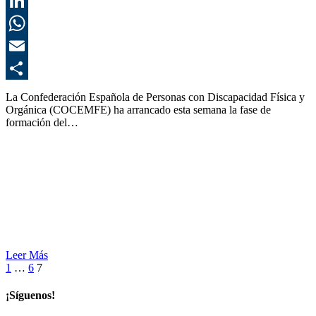
T
L
E
C
La Confederación Española de Personas con Discapacidad Física y
Orgánica (COCEMFE) ha arrancado esta semana la fase de
formación del…
Leer Más
1
…
6
7
¡Síguenos!