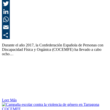
F
T
L
E
C
Durante el año 2017, la Confederación Española de Personas con
Discapacidad Física y Orgánica (COCEMFE) ha llevado a cabo
ocho…
Leer Más
COCEMFE