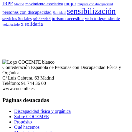
IRPF
mujer
movimiento asociativo
Madrid
mujeres con discapacidad
sensibilización
personas con discapacidad
Sanidad
vida independiente
turismo accesible
servicios Sociales
solidaridad
x solidaria
voluntariado
Confederación Española de Personas con Discapacidad Física y
Orgánica
C/ Luis Cabrera, 63 Madrid
Teléfono: 91 744 36 00
www.cocemfe.es
Páginas destacadas
Discapacidad física y orgánica
Sobre COCEMFE
Propósito
Qué hacemos