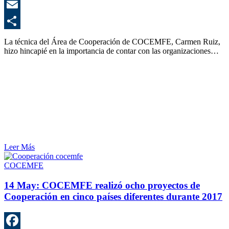
E
C
La técnica del Área de Cooperación de COCEMFE, Carmen Ruiz,
hizo hincapié en la importancia de contar con las organizaciones…
Leer Más
COCEMFE
14 May:
COCEMFE realizó ocho proyectos de
Cooperación en cinco países diferentes durante 2017