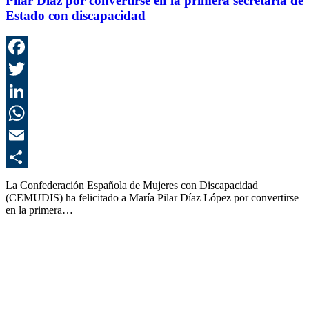
Pilar Díaz por convertirse en la primera secretaria de
Estado con discapacidad
F
T
L
E
C
La Confederación Española de Mujeres con Discapacidad
(CEMUDIS) ha felicitado a María Pilar Díaz López por convertirse
en la primera…