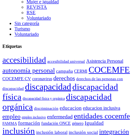
Mujer e igualdad
REVISTA
RSE
Voluntariado
Sin categoría
Turismo
Voluntariado
Etiquetas
accesibilidad
Asistencia Personal
accesibilidad universal
COCEMFE
autonomía personal
campaña
CERMI
derechos
COCEMFE CV
coronavirus
derechos de las personas con
discapacidad
discapacidad
discapacidad
física
discapacidad
discapacidad física y orgánica
orgánica
educacion
educacion inclusiva
discriminación
entidades cocemfe
empleo
enfermedad
empleo inclusivo
formación
Igualdad
género
FAMMA
fundación ONCE
inclusión
integración
inclusión laboral
inclusión social