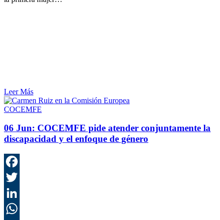
Leer Más
COCEMFE
06 Jun:
COCEMFE pide atender conjuntamente la
discapacidad y el enfoque de género
F
T
L