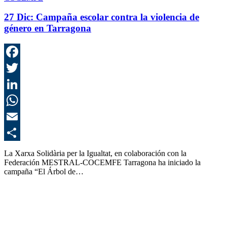
27 Dic:
Campaña escolar contra la violencia de
género en Tarragona
F
T
L
E
C
La Xarxa Solidària per la Igualtat, en colaboración con la
Federación MESTRAL-COCEMFE Tarragona ha iniciado la
campaña “El Árbol de…