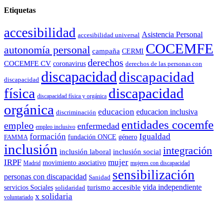
Etiquetas
accesibilidad
Asistencia Personal
accesibilidad universal
COCEMFE
autonomía personal
campaña
CERMI
derechos
COCEMFE CV
coronavirus
derechos de las personas con
discapacidad
discapacidad
discapacidad
física
discapacidad
discapacidad física y orgánica
orgánica
educacion
educacion inclusiva
discriminación
entidades cocemfe
empleo
enfermedad
empleo inclusivo
formación
Igualdad
género
FAMMA
fundación ONCE
inclusión
integración
inclusión laboral
inclusión social
IRPF
mujer
movimiento asociativo
Madrid
mujeres con discapacidad
sensibilización
personas con discapacidad
Sanidad
vida independiente
turismo accesible
servicios Sociales
solidaridad
x solidaria
voluntariado