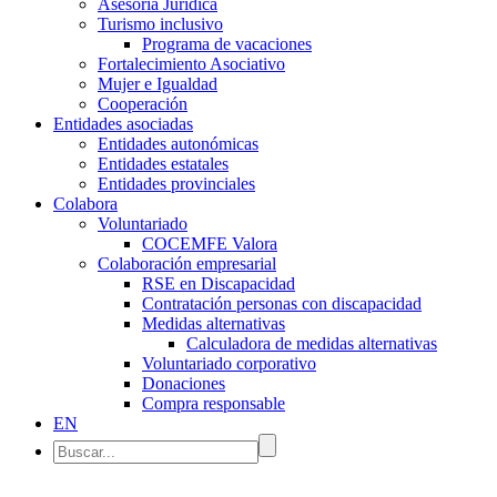
Asesoría Jurídica
Turismo inclusivo
Programa de vacaciones
Fortalecimiento Asociativo
Mujer e Igualdad
Cooperación
Entidades asociadas
Entidades autonómicas
Entidades estatales
Entidades provinciales
Colabora
Voluntariado
COCEMFE Valora
Colaboración empresarial
RSE en Discapacidad
Contratación personas con discapacidad
Medidas alternativas
Calculadora de medidas alternativas
Voluntariado corporativo
Donaciones
Compra responsable
EN