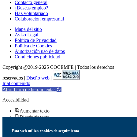
Contacto general
¿Buscas empleo?
Haz voluntariado
Colaboración empresarial
Mapa del sitio
Aviso Legal
Política de Privacidad
Política de Cookies
Autorización uso de datos
Condiciones publicidad
Copyright @2019-2025 COCEMFE | Todos los derechos
reservados |
Diseño web
|
Ir al contenido
Abrir barra de herramientas
Accesibilidad
Aumentar texto
Disminuir texto
Escala de grises
Alto contraste
Esta web utiliza cookies de seguimiento
Contraste negativo