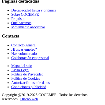
Páginas destacadas
Discapacidad física y orgánica
Sobre COCEMFE
Propósito
Qué hacemos
Movimiento asociativo
Contacta
Contacto general
¿Buscas empleo?
Haz voluntariado
Colaboración empresarial
Mapa del sitio
Aviso Legal
Política de Privacidad
Política de Cookies
Autorización uso de datos
Condiciones publicidad
Copyright @2019-2025 COCEMFE | Todos los derechos
reservados |
Diseño web
|