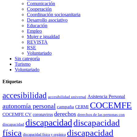
Comunicación
Cooperación
Coordinación sociosanitaria
Desarrollo asociativo
Educación
Empleo
Mujer e igualdad
REVISTA
RSE
Voluntariado
Sin categoría
Turismo
Voluntariado
Etiquetas
accesibilidad
Asistencia Personal
accesibilidad universal
COCEMFE
autonomía personal
campaña
CERMI
derechos
COCEMFE CV
coronavirus
derechos de las personas con
discapacidad
discapacidad
discapacidad
física
discapacidad
discapacidad física y orgánica