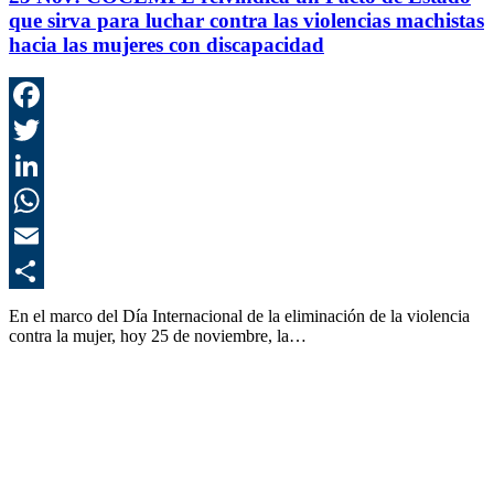
que sirva para luchar contra las violencias machistas
hacia las mujeres con discapacidad
F
T
L
E
C
En el marco del Día Internacional de la eliminación de la violencia
contra la mujer, hoy 25 de noviembre, la…