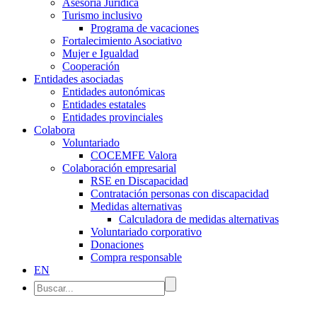
Asesoría Jurídica
Turismo inclusivo
Programa de vacaciones
Fortalecimiento Asociativo
Mujer e Igualdad
Cooperación
Entidades asociadas
Entidades autonómicas
Entidades estatales
Entidades provinciales
Colabora
Voluntariado
COCEMFE Valora
Colaboración empresarial
RSE en Discapacidad
Contratación personas con discapacidad
Medidas alternativas
Calculadora de medidas alternativas
Voluntariado corporativo
Donaciones
Compra responsable
EN