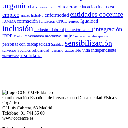
orgánica
educacion
educacion inclusiva
discriminación
entidades cocemfe
empleo
enfermedad
empleo inclusivo
formación
Igualdad
género
FAMMA
fundación ONCE
inclusión
integración
inclusión laboral
inclusión social
IRPF
mujer
movimiento asociativo
Madrid
mujeres con discapacidad
sensibilización
personas con discapacidad
Sanidad
vida independiente
turismo accesible
servicios Sociales
solidaridad
x solidaria
voluntariado
Confederación Española de Personas con Discapacidad Física y
Orgánica
C/ Luis Cabrera, 63 Madrid
Teléfono: 91 744 36 00
www.cocemfe.es