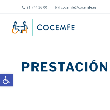
91 744 36 00
cocemfe@cocemfe.es
PRESTACIÓN
Abrir barra de herramientas