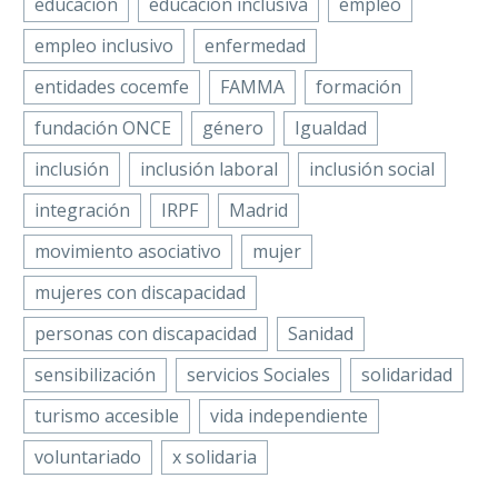
educacion
educacion inclusiva
empleo
empleo inclusivo
enfermedad
entidades cocemfe
FAMMA
formación
fundación ONCE
género
Igualdad
inclusión
inclusión laboral
inclusión social
integración
IRPF
Madrid
movimiento asociativo
mujer
mujeres con discapacidad
personas con discapacidad
Sanidad
sensibilización
servicios Sociales
solidaridad
turismo accesible
vida independiente
voluntariado
x solidaria