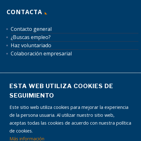
CONTACTA
Contacto general
¿Buscas empleo?
Haz voluntariado
Colaboración empresarial
ESTA WEB UTILIZA COOKIES DE
SEGUIMIENTO
Mapa del sitio
Aviso Legal
Política de Privacidad
Este sitio web utiliza cookies para mejorar la experiencia
Política de Cookies
Autorización uso de datos
de la persona usuaria. Al utilizar nuestro sitio web,
Condiciones publicidad
aceptas todas las cookies de acuerdo con nuestra política
de cookies.
Más información
¿Tienes alguna pregunta?