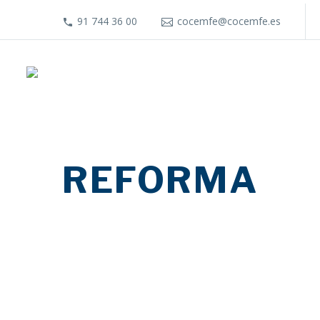
91 744 36 00
cocemfe@cocemfe.es
REFORMA