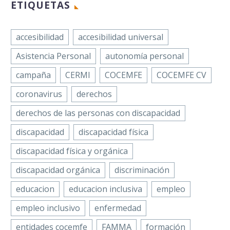
Hepáticos (FNETH),
ETIQUETAS
Facebook
Twitter
LinkedIn
WhatsApp
Email
Compartir
Facebook
Twitter
LinkedIn
entidad perteneciente
WhatsApp
Email
Compartir
a COCEMFE, ha
Un total de 56 alumnos de
accesibilidad
accesibilidad universal
llevado a cabo en
primero de primaria del Colegio
2023 distintos…
Durante el primer
Asistencia Personal
autonomía personal
Santa María Assumpta de
trimestre de este
Badajoz han sido los
campaña
CERMI
COCEMFE
COCEMFE CV
año se insertaron
protagonistas…
559 personas con
coronavirus
derechos
discapacidad en el
derechos de las personas con discapacidad
mercado laboral
gallego (306
discapacidad
discapacidad física
hombres…
discapacidad física y orgánica
discapacidad orgánica
discriminación
educacion
educacion inclusiva
empleo
empleo inclusivo
enfermedad
entidades cocemfe
FAMMA
formación