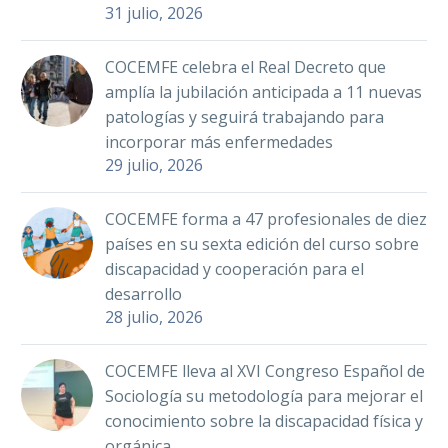
asociaciones que
COCEMFE Badajoz
31 julio, 2026
WhatsApp
Email
Compartir
forman FNETH,
promoverá la
entidad perteneciente
inserción laboral de
29 Jun 2021
COCEMFE celebra el Real Decreto que
a COCEMFE, en todo el
Parte de la directiva
300 personas con
amplía la jubilación anticipada a 11 nuevas
territorio nacional…
de la Confederación
discapacidad
patologías y seguirá trabajando para
Española de
Facebook
Twitter
LinkedIn
WhatsApp
incorporar más enfermedades
COCEMFE presenta
Personas con
29 julio, 2026
el Libro blanco de
Email
Compartir
Discapacidad Física y
la discapacidad
12 Abr 2022
Orgánica (COCEMFE)
COCEMFE forma a 47 profesionales de diez
orgánica
ha visitado las
COCEMFE Badajoz
países en su sexta edición del curso sobre
sedes…
Facebook
Twitter
LinkedIn
desarrollará acciones
1,8 millones de
discapacidad y cooperación para el
de orientación y
WhatsApp
Email
Compartir
personas con
desarrollo
otras políticas activas
28 julio, 2026
movilidad reducida
26 Jun 2019
de empleo dirigidas a
dependen de la
La Confederación
300 personas con
ayuda de terceros
COCEMFE lleva al XVI Congreso Español de
Española de
discapacidad
para salir de su casa
Sociología su metodología para mejorar el
Personas con
beneficiarias
COCEMFE alerta de la
y 100.000 no salen
conocimiento sobre la discapacidad física y
Discapacidad Física
demandantes…
grave situación que
nunca
orgánica