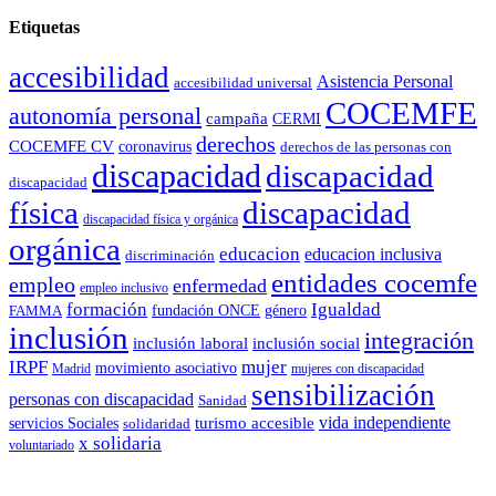
Etiquetas
accesibilidad
Asistencia Personal
accesibilidad universal
COCEMFE
autonomía personal
campaña
CERMI
derechos
COCEMFE CV
coronavirus
derechos de las personas con
discapacidad
discapacidad
discapacidad
física
discapacidad
discapacidad física y orgánica
orgánica
educacion
educacion inclusiva
discriminación
entidades cocemfe
empleo
enfermedad
empleo inclusivo
formación
Igualdad
género
FAMMA
fundación ONCE
inclusión
integración
inclusión laboral
inclusión social
IRPF
mujer
movimiento asociativo
Madrid
mujeres con discapacidad
sensibilización
personas con discapacidad
Sanidad
vida independiente
turismo accesible
servicios Sociales
solidaridad
x solidaria
voluntariado