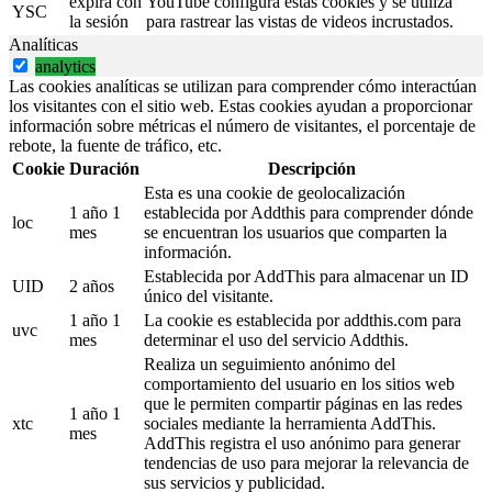
expira con
YouTube configura estas cookies y se utiliza
YSC
la sesión
para rastrear las vistas de videos incrustados.
Analíticas
analytics
Las cookies analíticas se utilizan para comprender cómo interactúan
los visitantes con el sitio web. Estas cookies ayudan a proporcionar
información sobre métricas el número de visitantes, el porcentaje de
rebote, la fuente de tráfico, etc.
Cookie
Duración
Descripción
Esta es una cookie de geolocalización
1 año 1
establecida por Addthis para comprender dónde
loc
mes
se encuentran los usuarios que comparten la
información.
Establecida por AddThis para almacenar un ID
UID
2 años
único del visitante.
1 año 1
La cookie es establecida por addthis.com para
uvc
mes
determinar el uso del servicio Addthis.
Realiza un seguimiento anónimo del
comportamiento del usuario en los sitios web
que le permiten compartir páginas en las redes
1 año 1
xtc
sociales mediante la herramienta AddThis.
mes
AddThis registra el uso anónimo para generar
tendencias de uso para mejorar la relevancia de
sus servicios y publicidad.