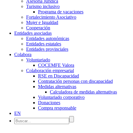
Asesoría Jurídica
Turismo inclusivo
Programa de vacaciones
Fortalecimiento Asociativo
Mujer e Igualdad
Cooperación
Entidades asociadas
Entidades autonómicas
Entidades estatales
Entidades provinciales
Colabora
Voluntariado
COCEMFE Valora
Colaboración empresarial
RSE en Discapacidad
Contratación personas con discapacidad
Medidas alternativas
Calculadora de medidas alternativas
Voluntariado corporativo
Donaciones
Compra responsable
EN