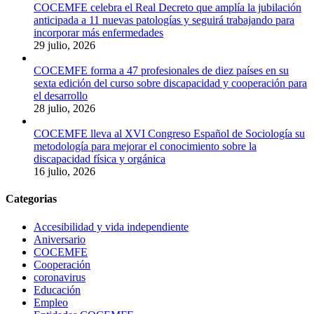
COCEMFE celebra el Real Decreto que amplía la jubilación
anticipada a 11 nuevas patologías y seguirá trabajando para
incorporar más enfermedades
29 julio, 2026
COCEMFE forma a 47 profesionales de diez países en su
sexta edición del curso sobre discapacidad y cooperación para
el desarrollo
28 julio, 2026
COCEMFE lleva al XVI Congreso Español de Sociología su
metodología para mejorar el conocimiento sobre la
discapacidad física y orgánica
16 julio, 2026
Categorias
Accesibilidad y vida independiente
Aniversario
COCEMFE
Cooperación
coronavirus
Educación
Empleo