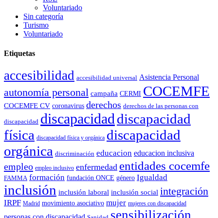
Voluntariado
Sin categoría
Turismo
Voluntariado
Etiquetas
accesibilidad
Asistencia Personal
accesibilidad universal
COCEMFE
autonomía personal
campaña
CERMI
derechos
COCEMFE CV
coronavirus
derechos de las personas con
discapacidad
discapacidad
discapacidad
física
discapacidad
discapacidad física y orgánica
orgánica
educacion
educacion inclusiva
discriminación
entidades cocemfe
empleo
enfermedad
empleo inclusivo
formación
Igualdad
género
FAMMA
fundación ONCE
inclusión
integración
inclusión laboral
inclusión social
IRPF
mujer
movimiento asociativo
Madrid
mujeres con discapacidad
sensibilización
personas con discapacidad
Sanidad