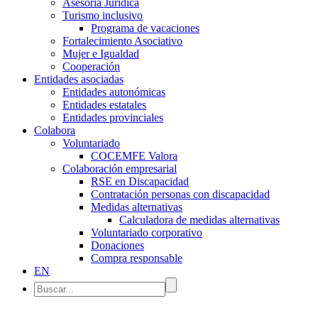
Asesoría Jurídica
Turismo inclusivo
Programa de vacaciones
Fortalecimiento Asociativo
Mujer e Igualdad
Cooperación
Entidades asociadas
Entidades autonómicas
Entidades estatales
Entidades provinciales
Colabora
Voluntariado
COCEMFE Valora
Colaboración empresarial
RSE en Discapacidad
Contratación personas con discapacidad
Medidas alternativas
Calculadora de medidas alternativas
Voluntariado corporativo
Donaciones
Compra responsable
EN