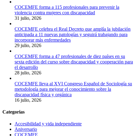
COCEMFE forma a 115 profesionales para prevenir la
violencia contra mujeres con discapacidad
31 julio, 2026
COCEMFE celebra el Real Decreto que amplía la jubilación
anticipada a 11 nuevas patologías y seguirá trabajando para
incorporar más enfermedades
29 julio, 2026
COCEMFE forma a 47 profesionales de diez países en su
sexta edición del curso sobre discapacidad y cooperación para
el desarrollo
28 julio, 2026
COCEMFE lleva al XVI Congreso Español de Sociología su
metodología para mejorar el conocimiento sobre la
discapacidad física y orgánica
16 julio, 2026
Categorias
Accesibilidad y vida independiente
Aniversario
COCEMFE