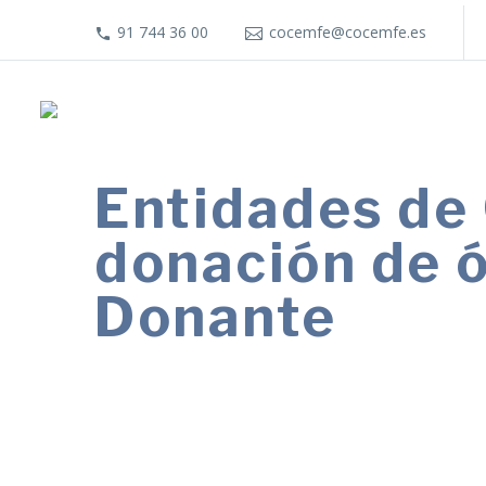
91 744 36 00
cocemfe@cocemfe.es
Entidades de
donación de ó
Donante
La campaña ‘Dale un LIKE a la VIDA’ r
español de trasplantes.