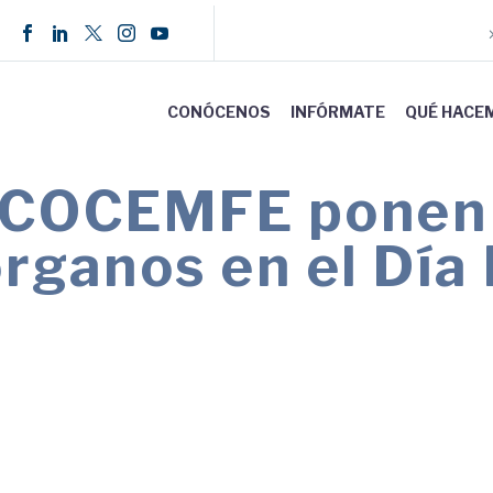
CONÓCENOS
INFÓRMATE
QUÉ HACE
 COCEMFE ponen e
rganos en el Día 
econoce la generosidad de las personas donantes