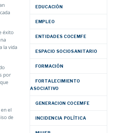
úan
EDUCACIÓN
 cada
EMPLEO
e éxito
ENTIDADES COCEMFE
una
 la vida
ESPACIO SOCIOSANITARIO
FORMACIÓN
do
s por
FORTALECIMIENTO
 que
ASOCIATIVO
GENERACION COCEMFE
 en el
iso de
INCIDENCIA POLÍTICA
MUJER