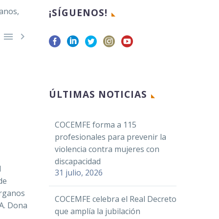
¡SÍGUENOS!


Facebook
ÚLTIMAS NOTICIAS
Twitter
LinkedIn
COCEMFE forma a 115
profesionales para prevenir la
WhatsApp
violencia contra mujeres con
Email
discapacidad
l
Compartir
31 julio, 2026
de
Órganos
COCEMFE celebra el Real Decreto
DA. Dona
que amplía la jubilación