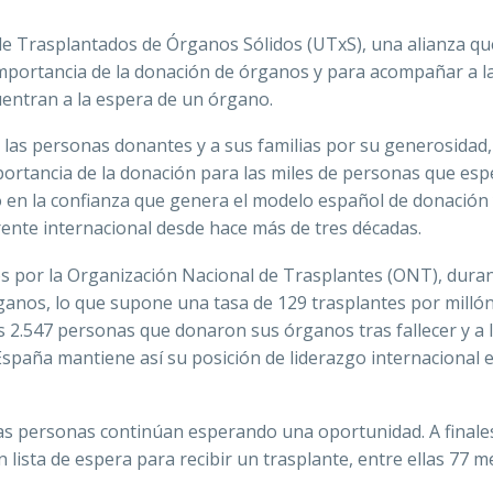
de Trasplantados de Órganos Sólidos (UTxS), una alianza qu
a importancia de la donación de órganos y para acompañar a l
uentran a la espera de un órgano.
a las personas donantes y a sus familias por su generosidad,
mportancia de la donación para las miles de personas que es
o en la confianza que genera el modelo español de donación
erente internacional desde hace más de tres décadas.
os por la Organización Nacional de Trasplantes (ONT), dura
ganos, lo que supone una tasa de 129 trasplantes por milló
las 2.547 personas que donaron sus órganos tras fallecer y a 
spaña mantiene así su posición de liderazgo internacional 
has personas continúan esperando una oportunidad. A finale
 lista de espera para recibir un trasplante, entre ellas 77 