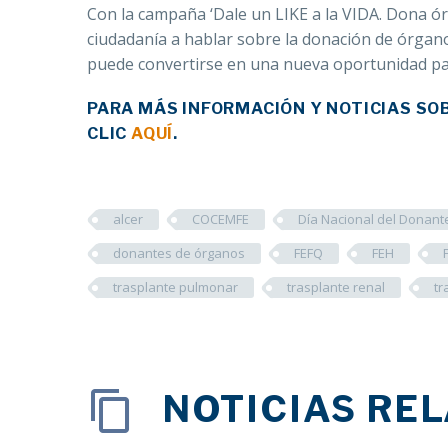
Con la campaña ‘Dale un LIKE a la VIDA. Dona órg
ciudadanía a hablar sobre la donación de órgano
puede convertirse en una nueva oportunidad p
PARA MÁS INFORMACIÓN Y NOTICIAS SO
CLIC
AQUÍ
.
alcer
COCEMFE
Día Nacional del Donant
donantes de órganos
FEFQ
FEH
trasplante pulmonar
trasplante renal
tr
NOTICIAS RE