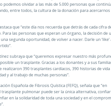
 no podemos olvidar a las más de 5.000 personas que contin
o, entre todos, la cultura de la donación para acercarnos
estaca que “este día nos recuerda que detrás de cada cifra d
. Para las personas que esperan un órgano, la decisión de 
na segunda oportunidad, de volver a nacer. Darle un ‘like’ a
tido”.
tínez subraya que “queremos expresar nuestro más profun
osible un trasplante. Gracias a los donantes y a sus familia
e realizaron 390 trasplantes cardíacos, 390 historias de vida
idad y al trabajo de muchas personas”.
ración Española de Fibrosis Quística (FEFQ), señala que “en
 trasplante pulmonar puede ser la única alternativa, confiar
fiar en la solidaridad de toda una sociedad y en el comprom
e”.