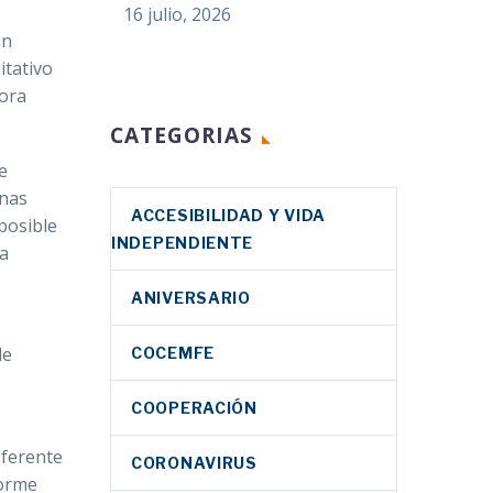
16 julio, 2026
un
itativo
jora
CATEGORIAS
e
onas
ACCESIBILIDAD Y VIDA
 posible
INDEPENDIENTE
la
ANIVERSARIO
de
COCEMFE
COOPERACIÓN
eferente
CORONAVIRUS
norme