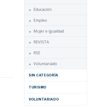
Educación
Empleo
Mujer e igualdad
REVISTA
RSE
Voluntariado
SIN CATEGORÍA
 se
to, nos
TURISMO
a
pacto
VOLUNTARIADO
e la