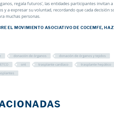
anos, regala futuros’, las entidades participantes invitan a 
s y a expresar su voluntad, recordando que cada decisión so
ara muchas personas.
BRE EL MOVIMIENTO ASOCIATIVO DE COCEMFE, HAZ
e
donación de órganos
donación de órganos y tejidos
FETCO
ont
trasplante cardíaco
trasplante hepático
asplantes
LACIONADAS