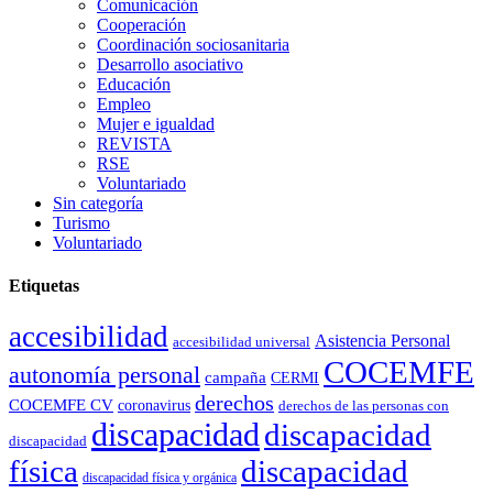
Comunicación
Cooperación
Coordinación sociosanitaria
Desarrollo asociativo
Educación
Empleo
Mujer e igualdad
REVISTA
RSE
Voluntariado
Sin categoría
Turismo
Voluntariado
Etiquetas
accesibilidad
Asistencia Personal
accesibilidad universal
COCEMFE
autonomía personal
campaña
CERMI
derechos
COCEMFE CV
coronavirus
derechos de las personas con
discapacidad
discapacidad
discapacidad
física
discapacidad
discapacidad física y orgánica