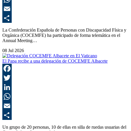
E
C
La Confederación Española de Personas con Discapacidad Física y
Orgánica (COCEMFE) ha participado de forma telemática en el
Annual Meeting…
08 Jul 2026
El Papa recibe a una delegación de COCEMFE Albacete
F
T
L
E
C
Un grupo de 20 personas, 10 de ellas en silla de ruedas usuarias del