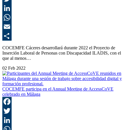
T
L
E
C
COCEMFE Cáceres desarrollará durante 2022 el Proyecto de
Inserción Laboral de Personas con Discapacidad ILADIS, con el
que al menos…
02 Feb 2022
COCEMFE participa en el Annual Meeting de AccessCoVE
celebrado en Málaga
F
T
L