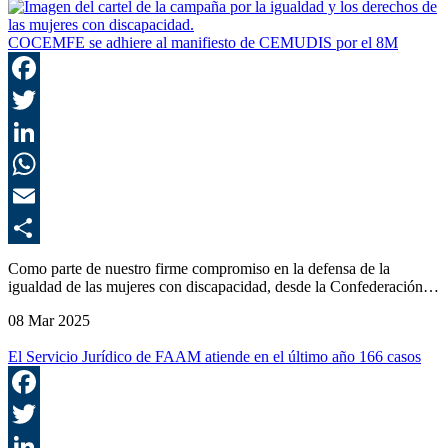
COCEMFE se adhiere al manifiesto de CEMUDIS por el 8M
F
T
L
E
C
Como parte de nuestro firme compromiso en la defensa de la
igualdad de las mujeres con discapacidad, desde la Confederación…
08 Mar 2025
El Servicio Jurídico de FAAM atiende en el último año 166 casos
F
T