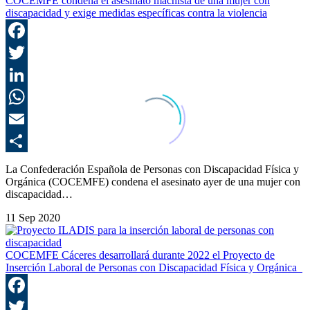
COCEMFE condena el asesinato machista de una mujer con
discapacidad y exige medidas específicas contra la violencia
F
T
L
E
C
La Confederación Española de Personas con Discapacidad Física y
Orgánica (COCEMFE) condena el asesinato ayer de una mujer con
discapacidad…
11 Sep 2020
COCEMFE Cáceres desarrollará durante 2022 el Proyecto de
Inserción Laboral de Personas con Discapacidad Física y Orgánica
F