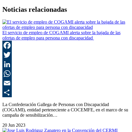
Noticias relacionadas
El servicio de empleo de COGAMI alerta sobre la bajada de las
ofertas de empleo para persona con discapacidad
F
T
L
E
C
La Confederación Gallega de Personas con Discapacidad
(COGAMI), entidad perteneciente a COCEMFE, en el marco de su
campaña de sensibilización…
20 Jun 2023