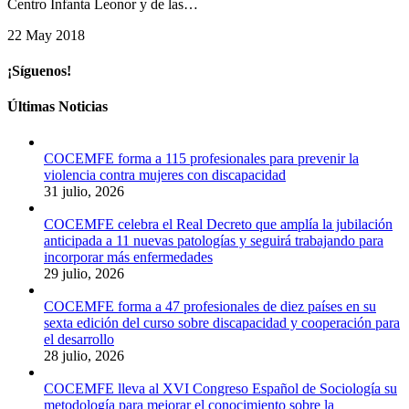
Centro Infanta Leonor y de las…
22 May 2018
¡Síguenos!
Últimas Noticias
COCEMFE forma a 115 profesionales para prevenir la
violencia contra mujeres con discapacidad
31 julio, 2026
COCEMFE celebra el Real Decreto que amplía la jubilación
anticipada a 11 nuevas patologías y seguirá trabajando para
incorporar más enfermedades
29 julio, 2026
COCEMFE forma a 47 profesionales de diez países en su
sexta edición del curso sobre discapacidad y cooperación para
el desarrollo
28 julio, 2026
COCEMFE lleva al XVI Congreso Español de Sociología su
metodología para mejorar el conocimiento sobre la