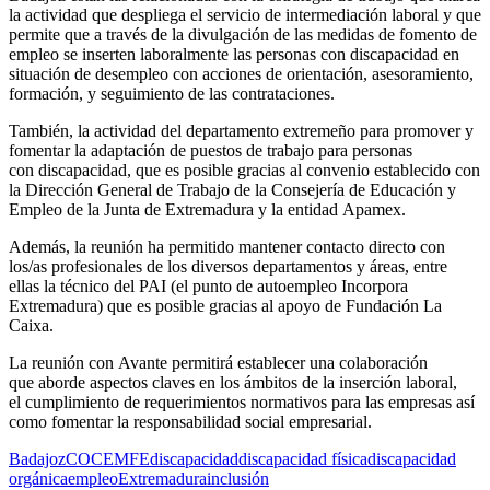
la actividad que despliega el servicio
de intermediación laboral y que
permite que a través de la divulgación de las medidas de fomento de
empleo se inserten laboralmente las personas con discapacidad en
situación de desemple
o con acciones de orientación,
asesoramiento,
formación, y seguimiento de las contrataciones.
También, la actividad
del d
epartamento
extremeño para promover y
fomentar la adaptación de puestos de trabajo para personas
con
discapacidad, que es posible gracias al convenio establecido
con
la Dirección General de Trabajo
de la Consejería de
Educación y
Empleo de la Junta de Extremadura y la entidad
Apamex
.
Además, la reunión ha permitido mantener contacto directo con
los/as profesionales de los diversos departamentos y áreas, entre
ellas la técnico del
PAI (el punto de autoempleo Incorpo
ra
Extremadura) que es posible
gracias al apoyo de Fundación La
Caixa.
La reunión con
Avante
permitirá
establecer una
colaboración
que
aborde aspectos
claves en los
ámbitos de la
inserción laboral,
el
cumplimiento de
requerimientos
normat
ivos para las empresas así
como
fomentar la
responsabilidad
social empresarial.
Badajoz
COCEMFE
discapacidad
discapacidad física
discapacidad
orgánica
empleo
Extremadura
inclusión