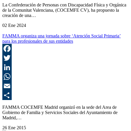
C
La Confederación de Personas con Discapacidad Física y Orgánica
de la Comunitat Valenciana, (COCEMFE CV), ha propuesto la
creación de una…
02 Ene 2024
FAMMA organiza una jornada sobre ‘Atención Social Primaria’
para los profesionales de sus entidades
F
T
L
E
C
FAMMA COCEMFE Madrid organizó en la sede del Area de
Gobierno de Familia y Servicios Sociales del Ayuntamiento de
Madrid,…
26 Ene 2015