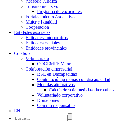
Asesoría Jurídica
Turismo inclusivo
Programa de vacaciones
Fortalecimiento Asociativo
Mujer e Igualdad
Cooperación
Entidades asociadas
Entidades autonómicas
Entidades estatales
Entidades provinciales
Colabora
Voluntariado
COCEMFE Valora
Colaboración empresarial
RSE en Discapacidad
Contratación personas con discapacidad
Medidas alternativas
Calculadora de medidas alternativas
Voluntariado corporativo
Donaciones
Compra responsable
EN