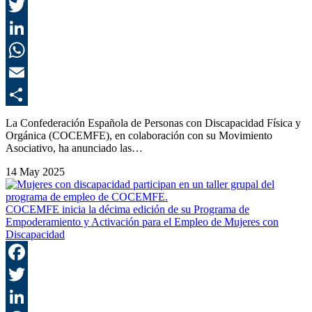
F
T
L
E
C
La Confederación Española de Personas con Discapacidad Física y
Orgánica (COCEMFE), en colaboración con su Movimiento
Asociativo, ha anunciado las…
14 May 2025
COCEMFE inicia la décima edición de su Programa de
Empoderamiento y Activación para el Empleo de Mujeres con
Discapacidad
F
T