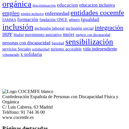
orgánica
educacion
educacion inclusiva
discriminación
entidades cocemfe
empleo
enfermedad
empleo inclusivo
formación
Igualdad
género
FAMMA
fundación ONCE
inclusión
integración
inclusión laboral
inclusión social
IRPF
mujer
movimiento asociativo
Madrid
mujeres con discapacidad
sensibilización
personas con discapacidad
Sanidad
vida independiente
turismo accesible
servicios Sociales
solidaridad
x solidaria
voluntariado
Confederación Española de Personas con Discapacidad Física y
Orgánica
C/ Luis Cabrera, 63 Madrid
Teléfono: 91 744 36 00
www.cocemfe.es
Páginas destacadas