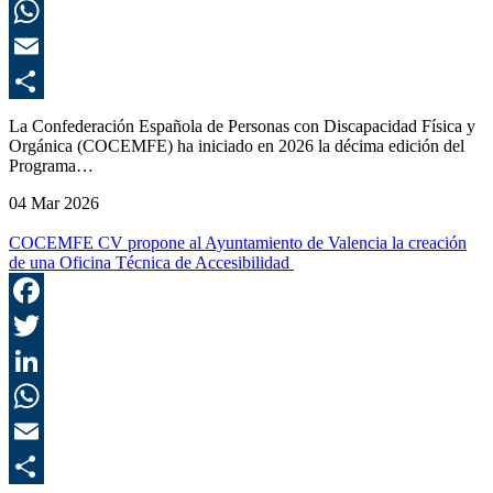
L
E
C
La Confederación Española de Personas con Discapacidad Física y
Orgánica (COCEMFE) ha iniciado en 2026 la décima edición del
Programa…
04 Mar 2026
COCEMFE CV propone al Ayuntamiento de Valencia la creación
de una Oficina Técnica de Accesibilidad
F
T
L
E