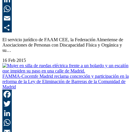
L
E
C
El servicio jurídico de FAAM CEE, la Federación Almeriense de
Asociaciones de Personas con Discapacidad Física y Orgánica y
su…
16 Feb 2015
FAMMA-Cocemfe Madrid reclama concreción y participación en la
reforma de la Ley de Eliminación de Barreras de la Comunidad de
Madrid
F
T
L