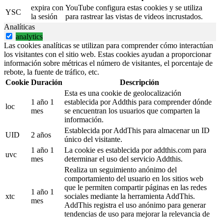
expira con
YouTube configura estas cookies y se utiliza
YSC
la sesión
para rastrear las vistas de videos incrustados.
Analíticas
analytics
Las cookies analíticas se utilizan para comprender cómo interactúan
los visitantes con el sitio web. Estas cookies ayudan a proporcionar
información sobre métricas el número de visitantes, el porcentaje de
rebote, la fuente de tráfico, etc.
Cookie
Duración
Descripción
Esta es una cookie de geolocalización
1 año 1
establecida por Addthis para comprender dónde
loc
mes
se encuentran los usuarios que comparten la
información.
Establecida por AddThis para almacenar un ID
UID
2 años
único del visitante.
1 año 1
La cookie es establecida por addthis.com para
uvc
mes
determinar el uso del servicio Addthis.
Realiza un seguimiento anónimo del
comportamiento del usuario en los sitios web
que le permiten compartir páginas en las redes
1 año 1
xtc
sociales mediante la herramienta AddThis.
mes
AddThis registra el uso anónimo para generar
tendencias de uso para mejorar la relevancia de