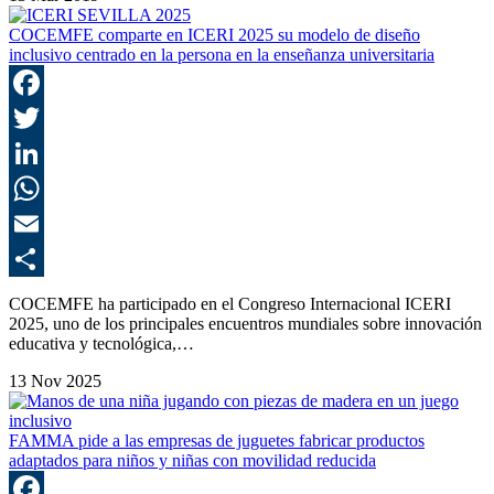
COCEMFE comparte en ICERI 2025 su modelo de diseño
inclusivo centrado en la persona en la enseñanza universitaria
F
T
L
E
C
COCEMFE ha participado en el Congreso Internacional ICERI
2025, uno de los principales encuentros mundiales sobre innovación
educativa y tecnológica,…
13 Nov 2025
FAMMA pide a las empresas de juguetes fabricar productos
adaptados para niños y niñas con movilidad reducida