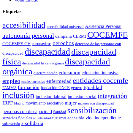
Etiquetas
accesibilidad
Asistencia Personal
accesibilidad universal
COCEMFE
autonomía personal
campaña
CERMI
derechos
COCEMFE CV
coronavirus
derechos de las personas con
discapacidad
discapacidad
discapacidad
física
discapacidad
discapacidad física y orgánica
orgánica
educacion
educacion inclusiva
discriminación
entidades cocemfe
empleo
enfermedad
empleo inclusivo
formación
Igualdad
género
FAMMA
fundación ONCE
inclusión
integración
inclusión laboral
inclusión social
IRPF
mujer
movimiento asociativo
Madrid
mujeres con discapacidad
sensibilización
personas con discapacidad
Sanidad
vida independiente
turismo accesible
servicios Sociales
solidaridad
x solidaria
voluntariado