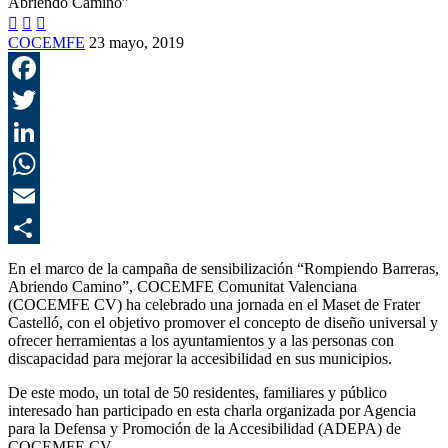



COCEMFE
23 mayo, 2019
F
T
L
E
C
En el marco de la campaña de sensibilización “Rompiendo Barreras,
Abriendo Camino”, COCEMFE Comunitat Valenciana
(COCEMFE CV) ha celebrado una jornada en el Maset de Frater
Castelló, con el objetivo promover el concepto de diseño universal y
ofrecer herramientas a los ayuntamientos y a las personas con
discapacidad para mejorar la accesibilidad en sus municipios.
De este modo, un total de 50 residentes, familiares y público
interesado han participado en esta charla organizada por Agencia
para la Defensa y Promoción de la Accesibilidad (ADEPA) de
COCEMFE CV.