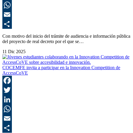
L
E
C
Con motivo del inicio del trámite de audiencia e información pública
del proyecto de real decreto por el que se…
11 Dic 2025
COCEMFE invita a participar en la Innovation Competition de
AccessCoVE
F
T
L
E