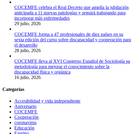
COCEMFE celebra el Real Decreto que amplía la jubilación
anticipada a 11 nuevas patologías y seguirá trabajando para
incorporar más enfermedades
29 julio, 2026
COCEMFE forma a 47 profesionales de diez países en su
sexta edición del curso sobre discapacidad y cooperación para
el desarrollo
28 julio, 2026
COCEMFE lleva al XVI Congreso Español de Sociología su
metodología para mejorar el conocimiento sobre la
discapacidad física y orgánica
16 julio, 2026
Categorias
Accesibilidad y vida independiente
Aniversario
COCEMFE
Cooperación
coronavirus
Educación
Empleo