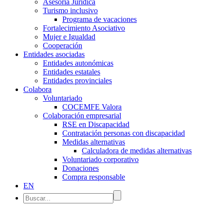
Asesoría Jurídica
Turismo inclusivo
Programa de vacaciones
Fortalecimiento Asociativo
Mujer e Igualdad
Cooperación
Entidades asociadas
Entidades autonómicas
Entidades estatales
Entidades provinciales
Colabora
Voluntariado
COCEMFE Valora
Colaboración empresarial
RSE en Discapacidad
Contratación personas con discapacidad
Medidas alternativas
Calculadora de medidas alternativas
Voluntariado corporativo
Donaciones
Compra responsable
EN