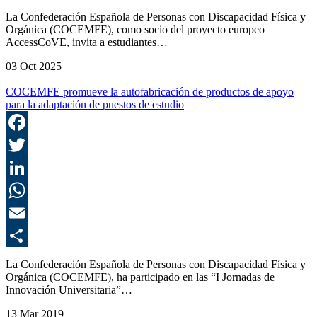
C
La Confederación Española de Personas con Discapacidad Física y
Orgánica (COCEMFE), como socio del proyecto europeo
AccessCoVE, invita a estudiantes…
03 Oct 2025
COCEMFE promueve la autofabricación de productos de apoyo
para la adaptación de puestos de estudio
F
T
L
E
C
La Confederación Española de Personas con Discapacidad Física y
Orgánica (COCEMFE), ha participado en las “I Jornadas de
Innovación Universitaria”…
13 Mar 2019