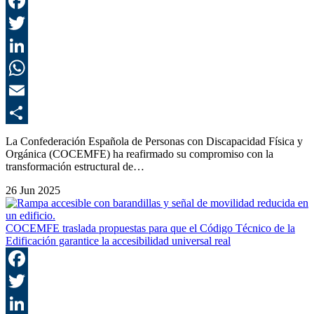
F
T
L
E
C
La Confederación Española de Personas con Discapacidad Física y
Orgánica (COCEMFE) ha reafirmado su compromiso con la
transformación estructural de…
26 Jun 2025
COCEMFE traslada propuestas para que el Código Técnico de la
Edificación garantice la accesibilidad universal real
F
T