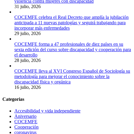
violencia contra mujeres con discapacidad
31 julio, 2026
COCEMFE celebra el Real Decreto que amplía la jubilación
anticipada a 11 nuevas patologías y seguirá trabajando para
incorporar más enfermedades
29 julio, 2026
COCEMFE forma a 47 profesionales de diez países en su
sexta edición del curso sobre discapacidad y cooperación para
el desarrollo
28 julio, 2026
COCEMFE lleva al XVI Congreso Español de Sociología su
metodología para mejorar el conocimiento sobre la
discapacidad física y orgánica
16 julio, 2026
Categorias
Accesibilidad y vida independiente
Aniversario
COCEMFE
Cooperación
coronavirus