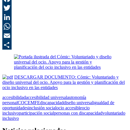
F
T
L
E
C
DESCARGAR DOCUMENTO: Cómic: Voluntariado y
diseño universal del ocio. Apoyo para la gestión y planificación del
ocio inclusivo en las entidades
accesibilidad
accesibilidad universal
autonomía
personal
COCEMFE
discapacidad
diseño universal
igualdad de
oportunidades
inclusión social
ocio accesible
ocio
inclusivo
participación social
personas con discapacidad
voluntariado
inclusivo