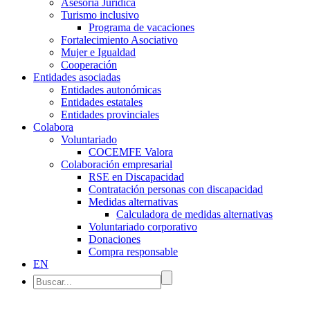
Asesoría Jurídica
Turismo inclusivo
Programa de vacaciones
Fortalecimiento Asociativo
Mujer e Igualdad
Cooperación
Entidades asociadas
Entidades autonómicas
Entidades estatales
Entidades provinciales
Colabora
Voluntariado
COCEMFE Valora
Colaboración empresarial
RSE en Discapacidad
Contratación personas con discapacidad
Medidas alternativas
Calculadora de medidas alternativas
Voluntariado corporativo
Donaciones
Compra responsable
EN