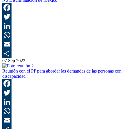
No Discriminación de México
F
T
L
E
07 Sep 2022
C
Reunión con el PP para abordar las demandas de las personas con
discapacidad
F
T
L