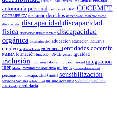
Asistencia Personal
accesibilidad universal
COCEMFE
autonomía personal
campaña
CERMI
derechos
COCEMFE CV
coronavirus
derechos de las personas con
discapacidad
discapacidad
discapacidad
física
discapacidad
discapacidad física y orgánica
orgánica
educacion
educacion inclusiva
discriminación
entidades cocemfe
empleo
enfermedad
empleo inclusivo
formación
Igualdad
género
FAMMA
fundación ONCE
inclusión
integración
inclusión laboral
inclusión social
IRPF
mujer
movimiento asociativo
Madrid
mujeres con discapacidad
sensibilización
personas con discapacidad
Sanidad
vida independiente
turismo accesible
servicios Sociales
solidaridad
x solidaria
voluntariado