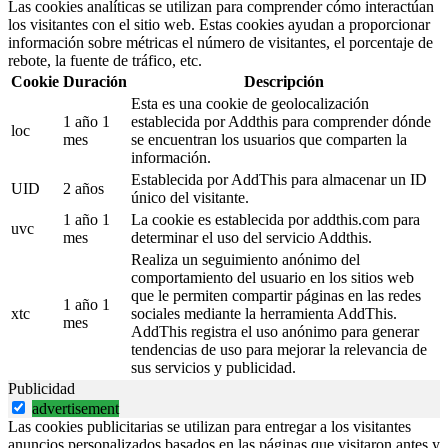
Las cookies analíticas se utilizan para comprender cómo interactúan
los visitantes con el sitio web. Estas cookies ayudan a proporcionar
información sobre métricas el número de visitantes, el porcentaje de
rebote, la fuente de tráfico, etc.
Cookie
Duración
Descripción
Esta es una cookie de geolocalización
1 año 1
establecida por Addthis para comprender dónde
loc
mes
se encuentran los usuarios que comparten la
información.
Establecida por AddThis para almacenar un ID
UID
2 años
único del visitante.
1 año 1
La cookie es establecida por addthis.com para
uvc
mes
determinar el uso del servicio Addthis.
Realiza un seguimiento anónimo del
comportamiento del usuario en los sitios web
que le permiten compartir páginas en las redes
1 año 1
xtc
sociales mediante la herramienta AddThis.
mes
AddThis registra el uso anónimo para generar
tendencias de uso para mejorar la relevancia de
sus servicios y publicidad.
Publicidad
advertisement
Las cookies publicitarias se utilizan para entregar a los visitantes
anuncios personalizados basados en las páginas que visitaron antes y