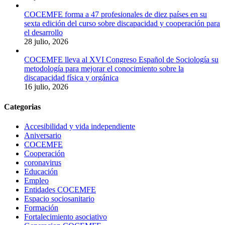
COCEMFE forma a 47 profesionales de diez países en su
sexta edición del curso sobre discapacidad y cooperación para
el desarrollo
28 julio, 2026
COCEMFE lleva al XVI Congreso Español de Sociología su
metodología para mejorar el conocimiento sobre la
discapacidad física y orgánica
16 julio, 2026
Categorias
Accesibilidad y vida independiente
Aniversario
COCEMFE
Cooperación
coronavirus
Educación
Empleo
Entidades COCEMFE
Espacio sociosanitario
Formación
Fortalecimiento asociativo