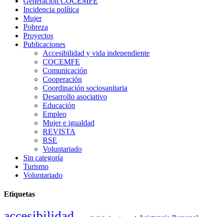
Generacion COCEMFE
Incidencia política
Mujer
Pobreza
Proyectos
Publicaciones
Accesibilidad y vida independiente
COCEMFE
Comunicación
Cooperación
Coordinación sociosanitaria
Desarrollo asociativo
Educación
Empleo
Mujer e igualdad
REVISTA
RSE
Voluntariado
Sin categoría
Turismo
Voluntariado
Etiquetas
accesibilidad