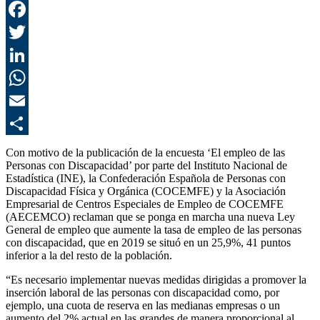
F
T
L
E
C
Con motivo de la publicación de la encuesta ‘El empleo de las
Personas con Discapacidad’ por parte del Instituto Nacional de
Estadística (INE), la Confederación Española de Personas con
Discapacidad Física y Orgánica (COCEMFE) y la Asociación
Empresarial de Centros Especiales de Empleo de COCEMFE
(AECEMCO) reclaman que se ponga en marcha una nueva Ley
General de empleo que aumente la tasa de empleo de las personas
con discapacidad, que en 2019 se situó en un 25,9%, 41 puntos
inferior a la del resto de la población.
“Es necesario implementar nuevas medidas dirigidas a promover la
inserción laboral de las personas con discapacidad como, por
ejemplo, una cuota de reserva en las medianas empresas o un
aumento del 2% actual en las grandes de manera proporcional al