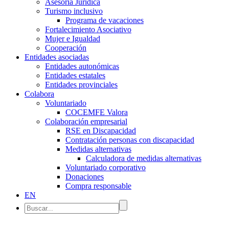
Asesoría Jurídica
Turismo inclusivo
Programa de vacaciones
Fortalecimiento Asociativo
Mujer e Igualdad
Cooperación
Entidades asociadas
Entidades autonómicas
Entidades estatales
Entidades provinciales
Colabora
Voluntariado
COCEMFE Valora
Colaboración empresarial
RSE en Discapacidad
Contratación personas con discapacidad
Medidas alternativas
Calculadora de medidas alternativas
Voluntariado corporativo
Donaciones
Compra responsable
EN