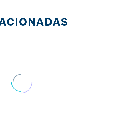
LACIONADAS
La Asociación Española
El Gobierno pr
de Esclerodermia
actuar contra l
28 Ene 2022
20 Jun 2018