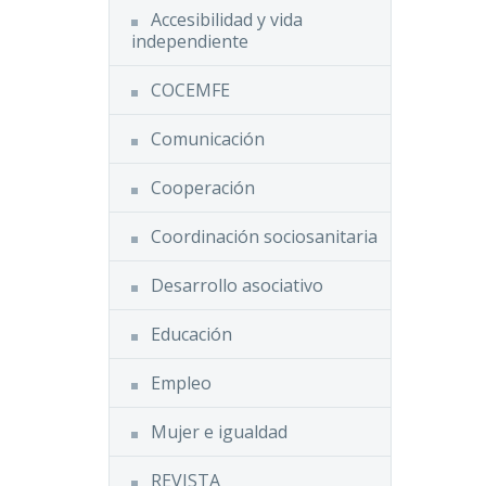
eciente
Email
Compartir
Accesibilidad y vida
n
independiente
 Mundial
rmia,
COCEMFE
lló y…
Comunicación
es
Cooperación
EM),
eciente
Coordinación sociosanitaria
ganiza
lonias
Desarrollo asociativo
Educación
Empleo
Mujer e igualdad
REVISTA