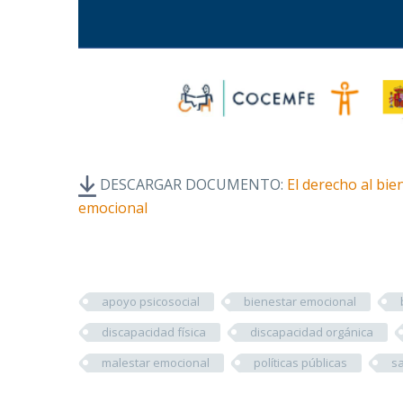
DESCARGAR DOCUMENTO:
El derecho al bie
emocional
apoyo psicosocial
bienestar emocional
discapacidad física
discapacidad orgánica
malestar emocional
políticas públicas
s