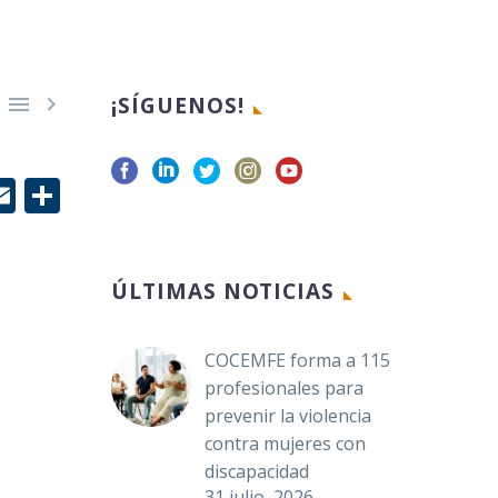


¡SÍGUENOS!
r
edIn
hatsApp
Email
Compartir
ÚLTIMAS NOTICIAS
COCEMFE forma a 115
profesionales para
prevenir la violencia
contra mujeres con
discapacidad
31 julio, 2026