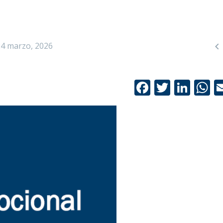

24 marzo, 2026
Facebook
Twitte
Link
W