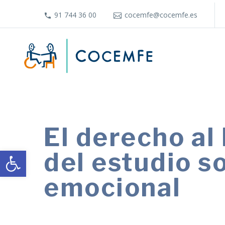
91 744 36 00
cocemfe@cocemfe.es
El derecho al
Abrir barra de herramientas
del estudio s
emocional