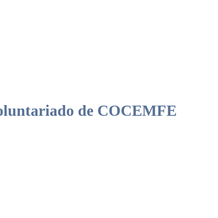
e Voluntariado de COCEMFE
de cambio social y herramienta para promover la inclusión. Subrayó