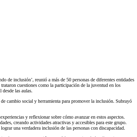
F
T
L
E
C
 de inclusión’, reunió a más de 50 personas de diferentes entidades
rataron cuestiones como la participación de la juventud en los
l desde las aulas.
de cambio social y herramienta para promover la inclusión. Subrayó
 experiencias y reflexionar sobre cómo avanzar en estos aspectos.
idades, creando actividades atractivas y accesibles para este grupo.
e lograr una verdadera inclusión de las personas con discapacidad.