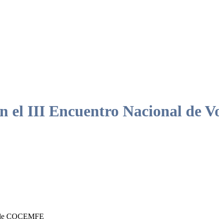
 en el III Encuentro Nacional d
 de COCEMFE, destacó el rol fundamental del voluntariado como motor 
ectiva para construir una sociedad más inclusiva.