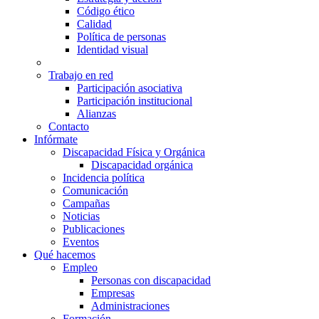
Código ético
Calidad
Política de personas
Identidad visual
Trabajo en red
Participación asociativa
Participación institucional
Alianzas
Contacto
Infórmate
Discapacidad Física y Orgánica
Discapacidad orgánica
Incidencia política
Comunicación
Campañas
Noticias
Publicaciones
Eventos
Qué hacemos
Empleo
Personas con discapacidad
Empresas
Administraciones
Formación