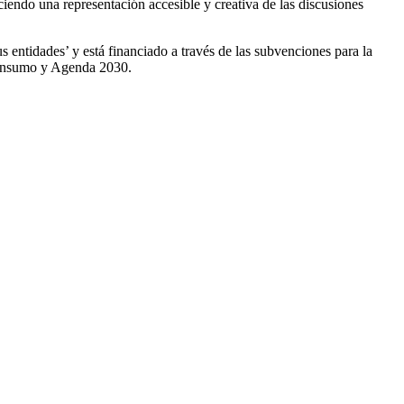
iendo una representación accesible y creativa de las discusiones
entidades’ y está financiado a través de las subvenciones para la
, Consumo y Agenda 2030.
F
T
L
E