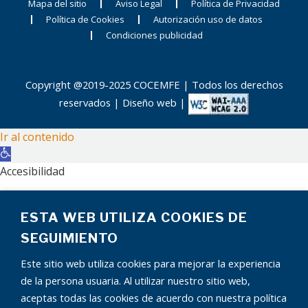
Mapa del sitio
Aviso Legal
Política de Privacidad
Política de Cookies
Autorización uso de datos
Condiciones publicidad
Copyright @2019-2025 COCEMFE | Todos los derechos
reservados |
Diseño web
|
Ir al contenido
Abrir
barra
Accesibilidad
de
Aumentar texto
herramientas
ESTA WEB UTILIZA COOKIES DE
Disminuir texto
Escala de grises
SEGUIMIENTO
Alto contraste
Este sitio web utiliza cookies para mejorar la experiencia
Contraste negativo
de la persona usuaria. Al utilizar nuestro sitio web,
Fondo claro
aceptas todas las cookies de acuerdo con nuestra política
Subrayar enlaces