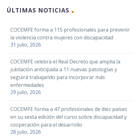
Twitter
Carolina Darias una
LinkedIn
ÚLTIMAS NOTICIAS
estrecha colaboración
27 Ene 2021
LinkedIn
WhatsApp
para garantizar el
WhatsApp
Email
derecho a la salud de las
COCEMFE forma a 115 profesionales para prevenir
Email
El CERMI valora positivamente
personas con
Compartir
la violencia contra mujeres con discapacidad
Reconocen el trabajo de
La Confederación de Personas
que en la reciente aprobación
discapacidad
Compartir
31 julio, 2026
Fundación ONCE y la
con Discapacidad Física y
del presupuesto de la
Dirección de Discapacidad
22 May 2018
Orgánica de la Comunitat
Delegación del Gobierno para la
Facebook
COCEMFE celebra el Real Decreto que amplía la
en favor de la espina bífida
Valenciana, (COCEMFE CV), ha
Violencia de…
jubilación anticipada a 11 nuevas patologías y
Twitter
propuesto la creación de una…
seguirá trabajando para incorporar más
LinkedIn
Facebook
enfermedades
WhatsApp
Twitter
29 julio, 2026
Email
LinkedIn
La Confederación
COCEMFE forma a 47 profesionales de diez países
COCEMFE Castilla y
Compartir
WhatsApp
Española de Personas
en su sexta edición del curso sobre discapacidad y
León abre las
Email
con Discapacidad Física y
cooperación para el desarrollo
inscripciones del V
19 May 2026
La Federación Española de
28 julio, 2026
Compartir
Orgánica (COCEMFE)
Campus Inclusivo
Asociaciones de Espina