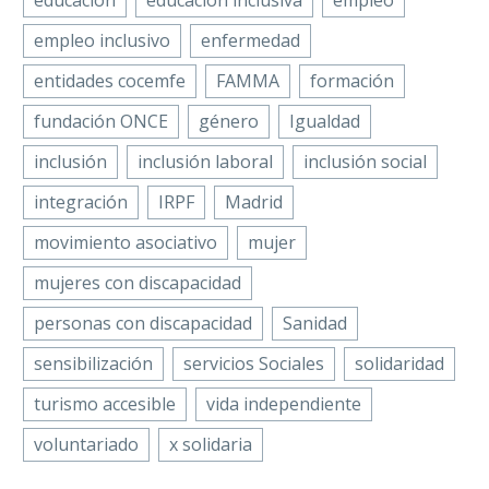
educacion
educacion inclusiva
empleo
empleo inclusivo
enfermedad
entidades cocemfe
FAMMA
formación
fundación ONCE
género
Igualdad
inclusión
inclusión laboral
inclusión social
integración
IRPF
Madrid
movimiento asociativo
mujer
mujeres con discapacidad
personas con discapacidad
Sanidad
sensibilización
servicios Sociales
solidaridad
turismo accesible
vida independiente
voluntariado
x solidaria