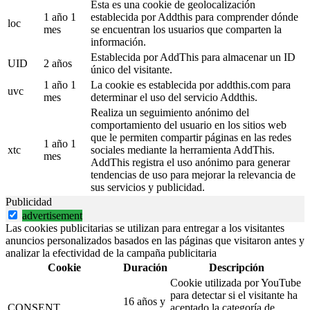
Esta es una cookie de geolocalización
1 año 1
establecida por Addthis para comprender dónde
loc
mes
se encuentran los usuarios que comparten la
información.
Establecida por AddThis para almacenar un ID
UID
2 años
único del visitante.
1 año 1
La cookie es establecida por addthis.com para
uvc
mes
determinar el uso del servicio Addthis.
Realiza un seguimiento anónimo del
comportamiento del usuario en los sitios web
que le permiten compartir páginas en las redes
1 año 1
xtc
sociales mediante la herramienta AddThis.
mes
AddThis registra el uso anónimo para generar
tendencias de uso para mejorar la relevancia de
sus servicios y publicidad.
Publicidad
advertisement
Las cookies publicitarias se utilizan para entregar a los visitantes
anuncios personalizados basados en las páginas que visitaron antes y
analizar la efectividad de la campaña publicitaria
Cookie
Duración
Descripción
Cookie utilizada por YouTube
para detectar si el visitante ha
16 años y
CONSENT
aceptado la categoría de