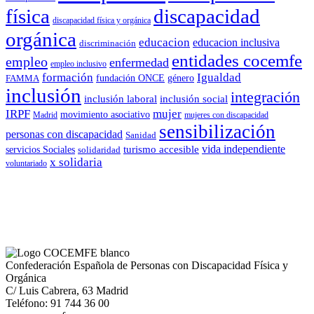
física
discapacidad
discapacidad física y orgánica
orgánica
educacion
educacion inclusiva
discriminación
entidades cocemfe
empleo
enfermedad
empleo inclusivo
formación
Igualdad
género
FAMMA
fundación ONCE
inclusión
integración
inclusión laboral
inclusión social
IRPF
mujer
movimiento asociativo
Madrid
mujeres con discapacidad
sensibilización
personas con discapacidad
Sanidad
vida independiente
turismo accesible
servicios Sociales
solidaridad
x solidaria
voluntariado
Confederación Española de Personas con Discapacidad Física y
Orgánica
C/ Luis Cabrera, 63 Madrid
Teléfono: 91 744 36 00