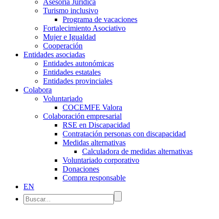
Asesoría Jurídica
Turismo inclusivo
Programa de vacaciones
Fortalecimiento Asociativo
Mujer e Igualdad
Cooperación
Entidades asociadas
Entidades autonómicas
Entidades estatales
Entidades provinciales
Colabora
Voluntariado
COCEMFE Valora
Colaboración empresarial
RSE en Discapacidad
Contratación personas con discapacidad
Medidas alternativas
Calculadora de medidas alternativas
Voluntariado corporativo
Donaciones
Compra responsable
EN