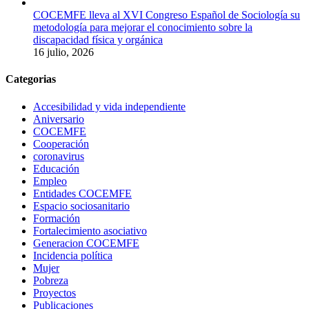
COCEMFE lleva al XVI Congreso Español de Sociología su
metodología para mejorar el conocimiento sobre la
discapacidad física y orgánica
16 julio, 2026
Categorias
Accesibilidad y vida independiente
Aniversario
COCEMFE
Cooperación
coronavirus
Educación
Empleo
Entidades COCEMFE
Espacio sociosanitario
Formación
Fortalecimiento asociativo
Generacion COCEMFE
Incidencia política
Mujer
Pobreza
Proyectos
Publicaciones