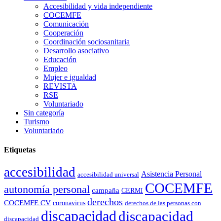
Accesibilidad y vida independiente
COCEMFE
Comunicación
Cooperación
Coordinación sociosanitaria
Desarrollo asociativo
Educación
Empleo
Mujer e igualdad
REVISTA
RSE
Voluntariado
Sin categoría
Turismo
Voluntariado
Etiquetas
accesibilidad
Asistencia Personal
accesibilidad universal
COCEMFE
autonomía personal
campaña
CERMI
derechos
COCEMFE CV
coronavirus
derechos de las personas con
discapacidad
discapacidad
discapacidad