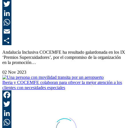
F
T
L
E
C
Andalucía Inclusiva COCEMFE ha resultado galardonada en los IX
‘Premios Supercuidadores’, por el compromiso de la organización
en la promoción…
02 Nov 2023
Iberia y COCEMFE colaboran para ofrecer la mejor atención a los
clientes con necesidades especiales
F
T
L