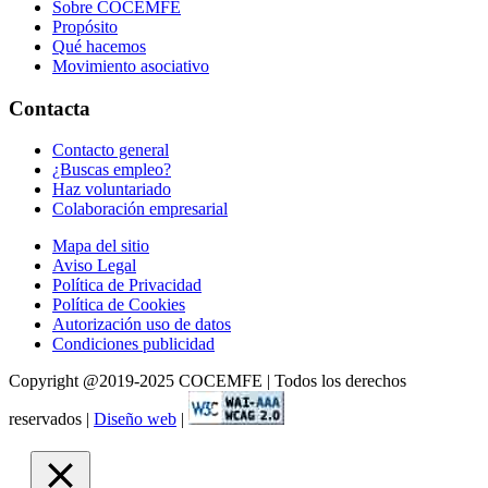
Sobre COCEMFE
Propósito
Qué hacemos
Movimiento asociativo
Contacta
Contacto general
¿Buscas empleo?
Haz voluntariado
Colaboración empresarial
Mapa del sitio
Aviso Legal
Política de Privacidad
Política de Cookies
Autorización uso de datos
Condiciones publicidad
Copyright @2019-2025 COCEMFE | Todos los derechos
reservados |
Diseño web
|