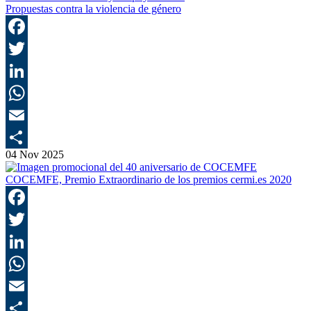
Propuestas contra la violencia de género
F
T
L
E
04 Nov 2025
C
COCEMFE, Premio Extraordinario de los premios cermi.es 2020
F
T
L
E