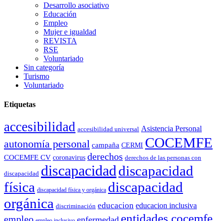
Desarrollo asociativo
Educación
Empleo
Mujer e igualdad
REVISTA
RSE
Voluntariado
Sin categoría
Turismo
Voluntariado
Etiquetas
accesibilidad
Asistencia Personal
accesibilidad universal
COCEMFE
autonomía personal
campaña
CERMI
derechos
COCEMFE CV
coronavirus
derechos de las personas con
discapacidad
discapacidad
discapacidad
física
discapacidad
discapacidad física y orgánica
orgánica
educacion
educacion inclusiva
discriminación
entidades cocemfe
empleo
enfermedad
empleo inclusivo