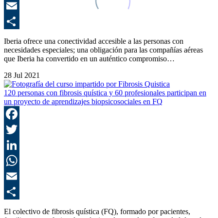
E
C
Iberia ofrece una conectividad accesible a las personas con
necesidades especiales; una obligación para las compañías aéreas
que Iberia ha convertido en un auténtico compromiso…
28 Jul 2021
120 personas con fibrosis quística y 60 profesionales participan en
un proyecto de aprendizajes biopsicosociales en FQ
F
T
L
E
C
El colectivo de fibrosis quística (FQ), formado por pacientes,