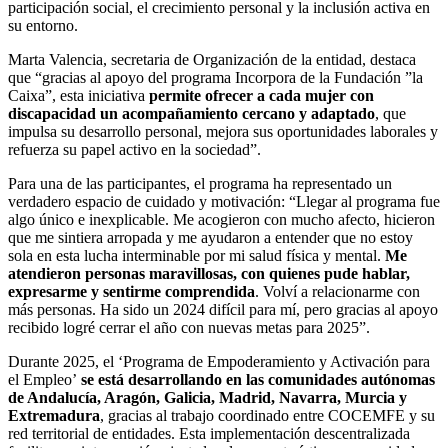
participación social, el crecimiento personal y la inclusión activa en
su entorno.
Marta Valencia, secretaria de Organización de la entidad, destaca
que “gracias al apoyo del programa Incorpora de la Fundación ”la
Caixa”, esta iniciativa
permite ofrecer a cada mujer con
discapacidad un acompañamiento cercano y adaptado
, que
impulsa su desarrollo personal, mejora sus oportunidades laborales y
refuerza su papel activo en la sociedad”.
Para una de las participantes, el programa ha representado un
verdadero espacio de cuidado y motivación: “Llegar al programa fue
algo único e inexplicable. Me acogieron con mucho afecto, hicieron
que me sintiera arropada y me ayudaron a entender que no estoy
sola en esta lucha interminable por mi salud física y mental.
Me
atendieron personas maravillosas, con quienes pude hablar,
expresarme y sentirme comprendida
. Volví a relacionarme con
más personas. Ha sido un 2024 difícil para mí, pero gracias al apoyo
recibido logré cerrar el año con nuevas metas para 2025”.
Durante 2025, el ‘Programa de Empoderamiento y Activación para
el Empleo’
se está desarrollando en las comunidades autónomas
de Andalucía, Aragón, Galicia, Madrid, Navarra, Murcia y
Extremadura
, gracias al trabajo coordinado entre COCEMFE y su
red territorial de entidades. Esta implementación descentralizada