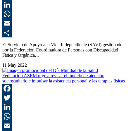
T
L
E
C
El Servicio de Apoyo a la Vida Independiente (SAVI) gestionado
por la Federación Coordinadora de Personas con Discapacidad
Física y Orgánica…
11 May 2022
Federación ASEM urge a revisar el modelo de atención
sociosanitario e impulsar la asistencia personal y las terapias físicas
F
T
L