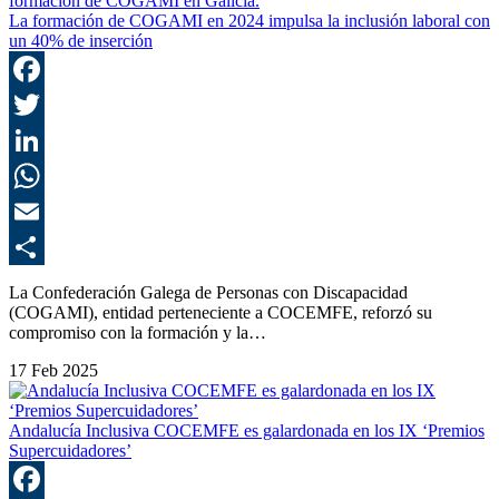
La formación de COGAMI en 2024 impulsa la inclusión laboral con
un 40% de inserción
F
T
L
E
C
La Confederación Galega de Personas con Discapacidad
(COGAMI), entidad perteneciente a COCEMFE, reforzó su
compromiso con la formación y la…
17 Feb 2025
Andalucía Inclusiva COCEMFE es galardonada en los IX ‘Premios
Supercuidadores’