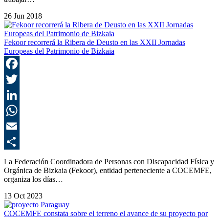
26 Jun 2018
Fekoor recorrerá la Ribera de Deusto en las XXII Jornadas
Europeas del Patrimonio de Bizkaia
F
T
L
E
C
La Federación Coordinadora de Personas con Discapacidad Física y
Orgánica de Bizkaia (Fekoor), entidad perteneciente a COCEMFE,
organiza los días…
13 Oct 2023
COCEMFE constata sobre el terreno el avance de su proyecto por