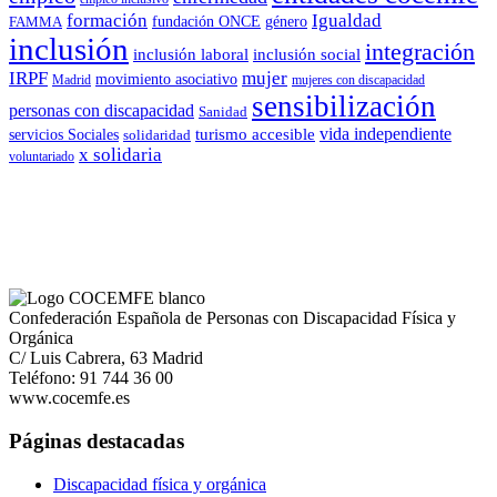
formación
Igualdad
género
FAMMA
fundación ONCE
inclusión
integración
inclusión laboral
inclusión social
IRPF
mujer
movimiento asociativo
Madrid
mujeres con discapacidad
sensibilización
personas con discapacidad
Sanidad
vida independiente
turismo accesible
servicios Sociales
solidaridad
x solidaria
voluntariado
Confederación Española de Personas con Discapacidad Física y
Orgánica
C/ Luis Cabrera, 63 Madrid
Teléfono: 91 744 36 00
www.cocemfe.es
Páginas destacadas
Discapacidad física y orgánica