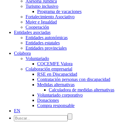
Asesoría Jurídica
Turismo inclusivo
Programa de vacaciones
Fortalecimiento Asociativo
Mujer e Igualdad
Cooperación
Entidades asociadas
Entidades autonómicas
Entidades estatales
Entidades provinciales
Colabora
Voluntariado
COCEMFE Valora
Colaboración empresarial
RSE en Discapacidad
Contratación personas con discapacidad
Medidas alternativas
Calculadora de medidas alternativas
Voluntariado corporativo
Donaciones
Compra responsable
EN