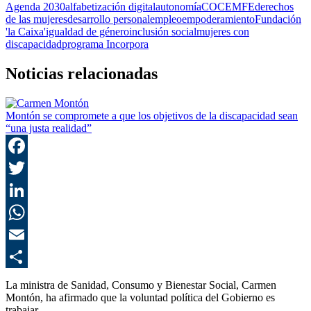
Agenda 2030
alfabetización digital
autonomía
COCEMFE
derechos
de las mujeres
desarrollo personal
empleo
empoderamiento
Fundación
'la Caixa'
igualdad de género
inclusión social
mujeres con
discapacidad
programa Incorpora
Noticias relacionadas
Montón se compromete a que los objetivos de la discapacidad sean
“una justa realidad”
F
T
L
E
C
La ministra de Sanidad, Consumo y Bienestar Social, Carmen
Montón, ha afirmado que la voluntad política del Gobierno es
trabajar…