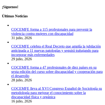
¡Síguenos!
Últimas Noticias
COCEMFE forma a 115 profesionales para prevenir la
violencia contra mujeres con discapacidad
31 julio, 2026
COCEMFE celebra el Real Decreto que amplía la jubilación
anticipada a 11 nuevas patologías y seguirá trabajando para
incorporar más enfermedades
29 julio, 2026
COCEMFE forma a 47 profesionales de diez países en su
sexta edición del curso sobre discapacidad y cooperación para
el desarrollo
28 julio, 2026
COCEMFE lleva al XVI Congreso Español de Sociología su
metodología para mejorar el conocimiento sobre la
discapacidad física y orgánica
16 julio, 2026