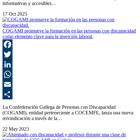
informativas y accesibles…
17 Oct 2025
COGAMI promueve la formación en las personas con discapacidad
como elemento clave para la inserción laboral
F
T
L
E
C
La Confederación Gallega de Personas con Discapacidad
(COGAMI), entidad perteneciente a COCEMFE, lanza una nueva
reivindicación a través de la…
22 May 2023