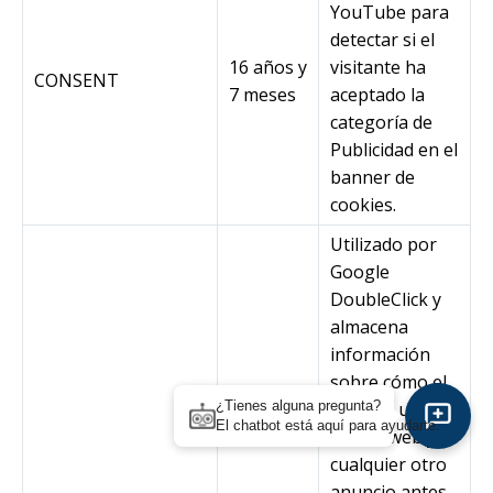
YouTube para
detectar si el
16 años y
visitante ha
CONSENT
7 meses
aceptado la
categoría de
Publicidad en el
banner de
cookies.
Utilizado por
Google
DoubleClick y
almacena
información
sobre cómo el
usuario utiliza
¿Tienes alguna pregunta?
El chatbot está aquí para ayudarte.
el sitio web y
cualquier otro
anuncio antes