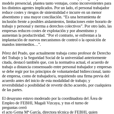
modelo presencial, plantea tanto ventajas, como inconvenientes para
los distintos agentes implicados. Por un lado, el personal trabajador
reduce costes y riesgos de siniestralidad e incurre en un menor
absentismo y una mayor conciliación. “Es una herramienta de
inclusión frente a posibles aislamientos, limitaciones entre horario de
trabajo y personal y merma a derechos colectivos”. Por otro lado, las
empresas reducen costes de explotación y por absentismo y
aumentan la productividad. “Por el contrario, se enfrentan a la
implantación de nuevos mecanismos de control o la oposición de
mandos intermedios…”.
Pérez del Prado, que actualmente trabaja como profesor de Derecho
del Trabajo y la Seguridad Social de la universidad anteriormente
citada, destacó también que, con la normativa actual, el acuerdo de
trabajo a distancia consensuado entre personal trabajador y empresas
se debe regir por los principios de voluntariedad bidireccional, tanto
de empresa, como de trabajador/a, requiriendo una firma previa del
acuerdo antes del inicio de esta modalidad de trabajo; y
reversibilidad o posibilidad de revertir dicho acuerdo, por cualquiera
de las partes.
El desayuno estuvo moderado por la
coordinadora del Área de
Empleo
de FEBHI,
Magali Vizcaya,
y tras el turno de
preguntas cerró
el acto
Gema Mª García
, directora técnica de FEBHI, quien