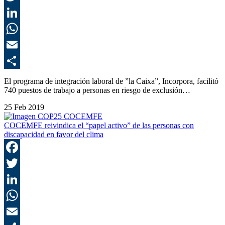
T
L
E
C
El programa de integración laboral de ”la Caixa”, Incorpora, facilitó
740 puestos de trabajo a personas en riesgo de exclusión…
25 Feb 2019
COCEMFE reivindica el “papel activo” de las personas con
discapacidad en favor del clima
F
T
L