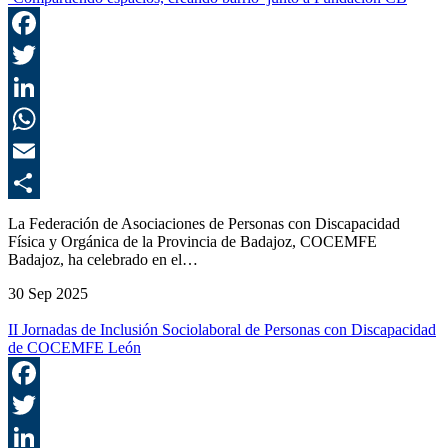
F
T
L
E
C
La Federación de Asociaciones de Personas con Discapacidad
Física y Orgánica de la Provincia de Badajoz, COCEMFE
Badajoz, ha celebrado en el…
30 Sep 2025
II Jornadas de Inclusión Sociolaboral de Personas con Discapacidad
de COCEMFE León
F
T