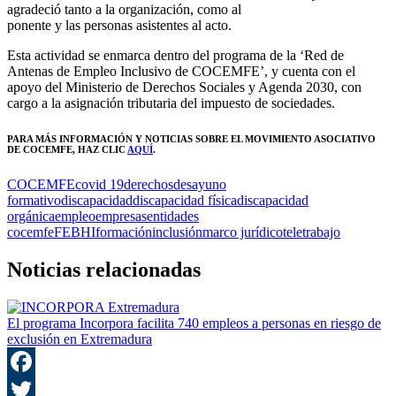
agradeció tanto a la organización, como al
ponente y las personas asistentes al acto.
Esta actividad se enmarca dentro del programa de la ‘Red de
Antenas de Empleo Inclusivo de COCEMFE’, y cuenta con el
apoyo del Ministerio de Derechos Sociales y Agenda 2030, con
cargo a la asignación tributaria del impuesto de sociedades.
PARA MÁS INFORMACIÓN Y NOTICIAS SOBRE EL MOVIMIENTO ASOCIATIVO
DE COCEMFE, HAZ CLIC
AQUÍ
.
COCEMFE
covid 19
derechos
desayuno
formativo
discapacidad
discapacidad física
discapacidad
orgánica
empleo
empresas
entidades
cocemfe
FEBHI
formación
inclusión
marco jurídico
teletrabajo
Noticias relacionadas
El programa Incorpora facilita 740 empleos a personas en riesgo de
exclusión en Extremadura
F