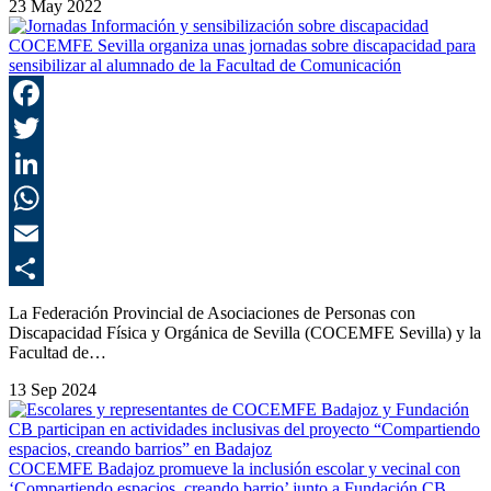
23 May 2022
COCEMFE Sevilla organiza unas jornadas sobre discapacidad para
sensibilizar al alumnado de la Facultad de Comunicación
F
T
L
E
C
La Federación Provincial de Asociaciones de Personas con
Discapacidad Física y Orgánica de Sevilla (COCEMFE Sevilla) y la
Facultad de…
13 Sep 2024
COCEMFE Badajoz promueve la inclusión escolar y vecinal con
‘Compartiendo espacios, creando barrio’ junto a Fundación CB