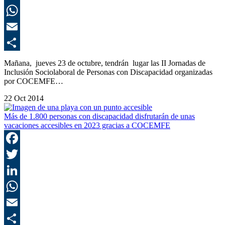
L
E
C
Mañana, jueves 23 de octubre, tendrán lugar las II Jornadas de
Inclusión Sociolaboral de Personas con Discapacidad organizadas
por COCEMFE…
22 Oct 2014
Más de 1.800 personas con discapacidad disfrutarán de unas
vacaciones accesibles en 2023 gracias a COCEMFE
F
T
L
E