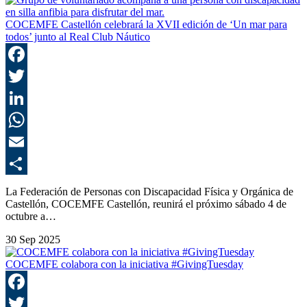
COCEMFE Castellón celebrará la XVII edición de ‘Un mar para
todos’ junto al Real Club Náutico
F
T
L
E
C
La Federación de Personas con Discapacidad Física y Orgánica de
Castellón, COCEMFE Castellón, reunirá el próximo sábado 4 de
octubre a…
30 Sep 2025
COCEMFE colabora con la iniciativa #GivingTuesday
F