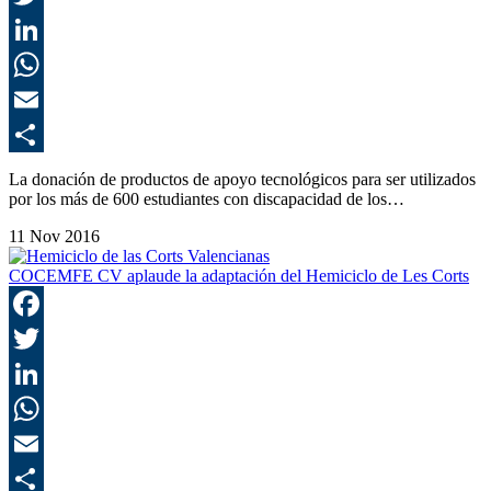
T
L
E
C
La donación de productos de apoyo tecnológicos para ser utilizados
por los más de 600 estudiantes con discapacidad de los…
11 Nov 2016
COCEMFE CV aplaude la adaptación del Hemiciclo de Les Corts
F
T
L
E