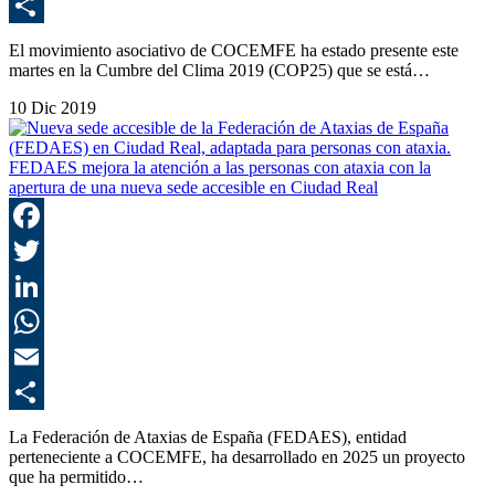
E
C
El movimiento asociativo de COCEMFE ha estado presente este
martes en la Cumbre del Clima 2019 (COP25) que se está…
10 Dic 2019
FEDAES mejora la atención a las personas con ataxia con la
apertura de una nueva sede accesible en Ciudad Real
F
T
L
E
C
La Federación de Ataxias de España (FEDAES), entidad
perteneciente a COCEMFE, ha desarrollado en 2025 un proyecto
que ha permitido…