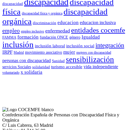
discapacidad
discapacidad
discapacidad
física
discapacidad
discapacidad física y orgánica
orgánica
educacion
educacion inclusiva
discriminación
entidades cocemfe
empleo
enfermedad
empleo inclusivo
formación
Igualdad
género
FAMMA
fundación ONCE
inclusión
integración
inclusión laboral
inclusión social
IRPF
mujer
movimiento asociativo
Madrid
mujeres con discapacidad
sensibilización
personas con discapacidad
Sanidad
vida independiente
turismo accesible
servicios Sociales
solidaridad
x solidaria
voluntariado
Confederación Española de Personas con Discapacidad Física y
Orgánica
C/ Luis Cabrera, 63 Madrid