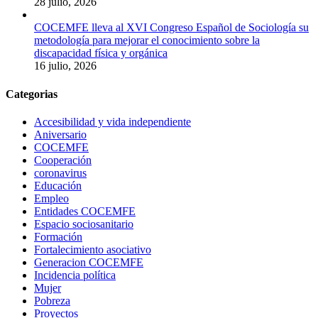
28 julio, 2026
COCEMFE lleva al XVI Congreso Español de Sociología su
metodología para mejorar el conocimiento sobre la
discapacidad física y orgánica
16 julio, 2026
Categorias
Accesibilidad y vida independiente
Aniversario
COCEMFE
Cooperación
coronavirus
Educación
Empleo
Entidades COCEMFE
Espacio sociosanitario
Formación
Fortalecimiento asociativo
Generacion COCEMFE
Incidencia política
Mujer
Pobreza
Proyectos