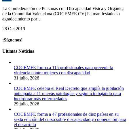
C
La Confederación de Personas con Discapacidad Física y Orgánica
de la Comunitat Valenciana (COCEMFE CV) ha manifestado su
agradecimiento por…
28 Oct 2019
¡Síguenos!
Últimas Noticias
COCEMFE forma a 115 profesionales para prevenir la
violencia contra mujeres con discapacidad
31 julio, 2026
COCEMFE celebra el Real Decreto que amplía la jubilación
anticipada a 11 nuevas patologías y seguirá trabajando para
incorporar más enfermedades
29 julio, 2026
COCEMFE forma a 47 profesionales de diez países en su
sexta edición del curso sobre discapacidad y cooperación para
el desarrollo