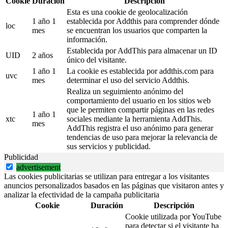
Cookie
Duración
Descripción
Esta es una cookie de geolocalización
1 año 1
establecida por Addthis para comprender dónde
loc
mes
se encuentran los usuarios que comparten la
información.
Establecida por AddThis para almacenar un ID
UID
2 años
único del visitante.
1 año 1
La cookie es establecida por addthis.com para
uvc
mes
determinar el uso del servicio Addthis.
Realiza un seguimiento anónimo del
comportamiento del usuario en los sitios web
que le permiten compartir páginas en las redes
1 año 1
xtc
sociales mediante la herramienta AddThis.
mes
AddThis registra el uso anónimo para generar
tendencias de uso para mejorar la relevancia de
sus servicios y publicidad.
Publicidad
advertisement
Las cookies publicitarias se utilizan para entregar a los visitantes
anuncios personalizados basados en las páginas que visitaron antes y
analizar la efectividad de la campaña publicitaria
Cookie
Duración
Descripción
Cookie utilizada por YouTube
para detectar si el visitante ha