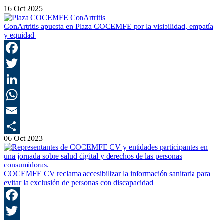
16 Oct 2025
ConArtritis apuesta en Plaza COCEMFE por la visibilidad, empatía
y equidad
F
T
L
E
06 Oct 2023
C
COCEMFE CV reclama accesibilizar la información sanitaria para
evitar la exclusión de personas con discapacidad
F