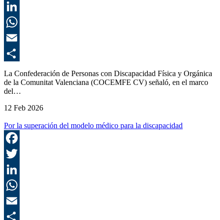
T
L
E
C
La Confederación de Personas con Discapacidad Física y Orgánica
de la Comunitat Valenciana (COCEMFE CV) señaló, en el marco
del…
12 Feb 2026
Por la superación del modelo médico para la discapacidad
F
T
L
E