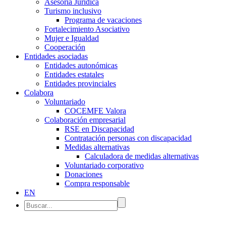
Asesoría Jurídica
Turismo inclusivo
Programa de vacaciones
Fortalecimiento Asociativo
Mujer e Igualdad
Cooperación
Entidades asociadas
Entidades autonómicas
Entidades estatales
Entidades provinciales
Colabora
Voluntariado
COCEMFE Valora
Colaboración empresarial
RSE en Discapacidad
Contratación personas con discapacidad
Medidas alternativas
Calculadora de medidas alternativas
Voluntariado corporativo
Donaciones
Compra responsable
EN