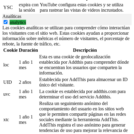
expira con
YouTube configura estas cookies y se utiliza
YSC
la sesión
para rastrear las vistas de videos incrustados.
Analíticas
analytics
Las cookies analíticas se utilizan para comprender cómo interactúan
los visitantes con el sitio web. Estas cookies ayudan a proporcionar
información sobre métricas el número de visitantes, el porcentaje de
rebote, la fuente de tráfico, etc.
Cookie
Duración
Descripción
Esta es una cookie de geolocalización
1 año 1
establecida por Addthis para comprender dónde
loc
mes
se encuentran los usuarios que comparten la
información.
Establecida por AddThis para almacenar un ID
UID
2 años
único del visitante.
1 año 1
La cookie es establecida por addthis.com para
uvc
mes
determinar el uso del servicio Addthis.
Realiza un seguimiento anónimo del
comportamiento del usuario en los sitios web
que le permiten compartir páginas en las redes
1 año 1
xtc
sociales mediante la herramienta AddThis.
mes
AddThis registra el uso anónimo para generar
tendencias de uso para mejorar la relevancia de