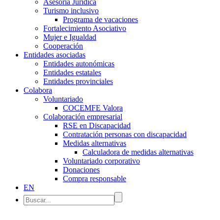
Asesoría Jurídica
Turismo inclusivo
Programa de vacaciones
Fortalecimiento Asociativo
Mujer e Igualdad
Cooperación
Entidades asociadas
Entidades autonómicas
Entidades estatales
Entidades provinciales
Colabora
Voluntariado
COCEMFE Valora
Colaboración empresarial
RSE en Discapacidad
Contratación personas con discapacidad
Medidas alternativas
Calculadora de medidas alternativas
Voluntariado corporativo
Donaciones
Compra responsable
EN