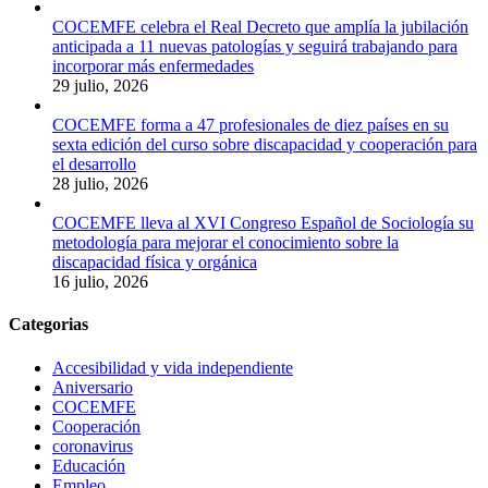
COCEMFE celebra el Real Decreto que amplía la jubilación
anticipada a 11 nuevas patologías y seguirá trabajando para
incorporar más enfermedades
29 julio, 2026
COCEMFE forma a 47 profesionales de diez países en su
sexta edición del curso sobre discapacidad y cooperación para
el desarrollo
28 julio, 2026
COCEMFE lleva al XVI Congreso Español de Sociología su
metodología para mejorar el conocimiento sobre la
discapacidad física y orgánica
16 julio, 2026
Categorias
Accesibilidad y vida independiente
Aniversario
COCEMFE
Cooperación
coronavirus
Educación
Empleo