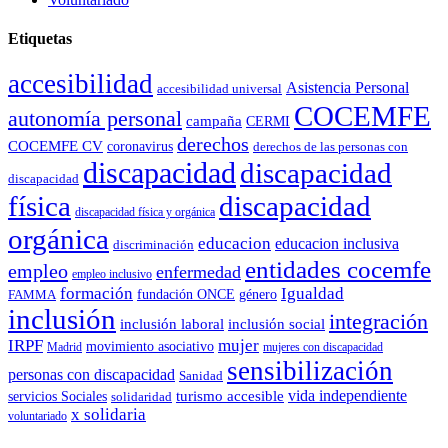
Etiquetas
accesibilidad
Asistencia Personal
accesibilidad universal
COCEMFE
autonomía personal
campaña
CERMI
derechos
COCEMFE CV
coronavirus
derechos de las personas con
discapacidad
discapacidad
discapacidad
física
discapacidad
discapacidad física y orgánica
orgánica
educacion
educacion inclusiva
discriminación
entidades cocemfe
empleo
enfermedad
empleo inclusivo
formación
Igualdad
género
FAMMA
fundación ONCE
inclusión
integración
inclusión laboral
inclusión social
IRPF
mujer
movimiento asociativo
Madrid
mujeres con discapacidad
sensibilización
personas con discapacidad
Sanidad
vida independiente
turismo accesible
servicios Sociales
solidaridad
x solidaria
voluntariado