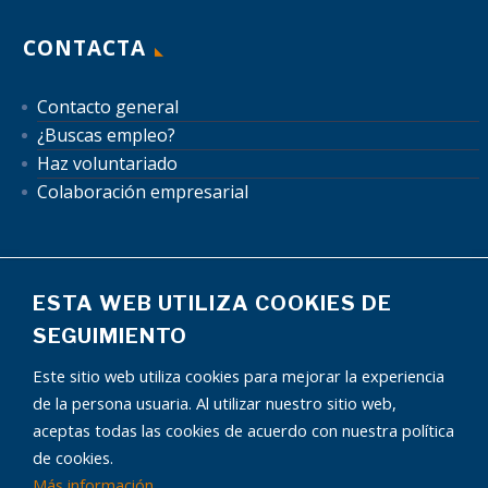
CONTACTA
Contacto general
¿Buscas empleo?
Haz voluntariado
Colaboración empresarial
ESTA WEB UTILIZA COOKIES DE
SEGUIMIENTO
Mapa del sitio
Aviso Legal
Política de Privacidad
Este sitio web utiliza cookies para mejorar la experiencia
Política de Cookies
Autorización uso de datos
de la persona usuaria. Al utilizar nuestro sitio web,
Condiciones publicidad
aceptas todas las cookies de acuerdo con nuestra política
de cookies.
Más información
¿Tienes alguna pregunta?