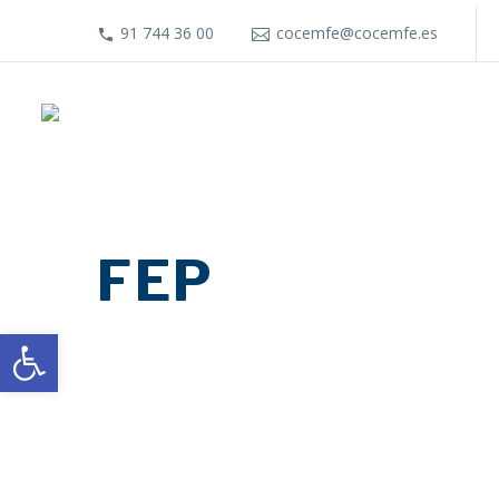
91 744 36 00
cocemfe@cocemfe.es
FEP
Abrir barra de herramientas