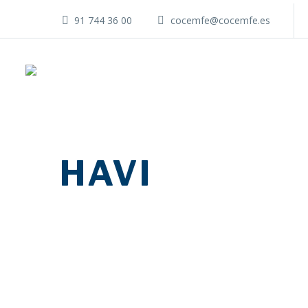
91 744 36 00
cocemfe@cocemfe.es
HAVI