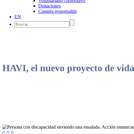
Voluntariado corporativo
Donaciones
Compra responsable
EN
HAVI, el nuevo proyecto de vi
Con él también se pretende incrementar la participación social, favor


