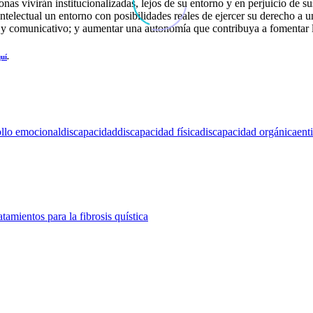
rsonas vivirán institucionalizadas, lejos de su entorno y en perjuicio 
 intelectual un entorno con posibilidades reales de ejercer su derecho 
al y comunicativo; y aumentar una autonomía que contribuya a fomentar 
uí
.
ollo emocional
discapacidad
discapacidad física
discapacidad orgánica
ent
tamientos para la fibrosis quística