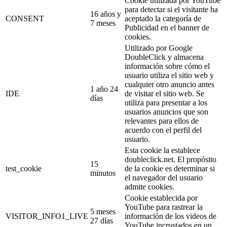
Cookie utilizada por YouTube
para detectar si el visitante ha
16 años y
CONSENT
aceptado la categoría de
7 meses
Publicidad en el banner de
cookies.
Utilizado por Google
DoubleClick y almacena
información sobre cómo el
usuario utiliza el sitio web y
cualquier otro anuncio antes
1 año 24
IDE
de visitar el sitio web. Se
días
utiliza para presentar a los
usuarios anuncios que son
relevantes para ellos de
acuerdo con el perfil del
usuario.
Esta cookie la establece
doubleclick.net. El propósito
15
test_cookie
de la cookie es determinar si
minutos
el navegador del usuario
admite cookies.
Cookie establecida por
YouTube para rastrear la
5 meses
VISITOR_INFO1_LIVE
información de los videos de
27 días
YouTube incrustados en un