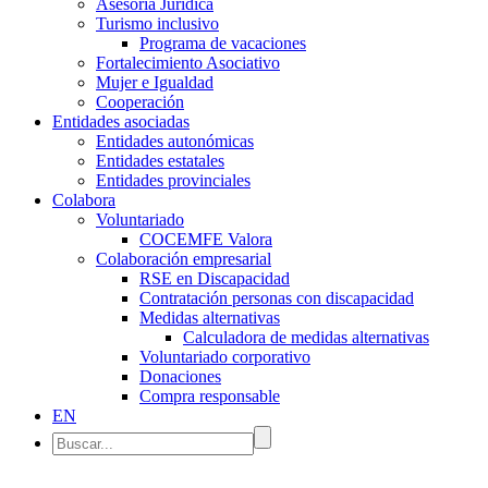
Asesoría Jurídica
Turismo inclusivo
Programa de vacaciones
Fortalecimiento Asociativo
Mujer e Igualdad
Cooperación
Entidades asociadas
Entidades autonómicas
Entidades estatales
Entidades provinciales
Colabora
Voluntariado
COCEMFE Valora
Colaboración empresarial
RSE en Discapacidad
Contratación personas con discapacidad
Medidas alternativas
Calculadora de medidas alternativas
Voluntariado corporativo
Donaciones
Compra responsable
EN