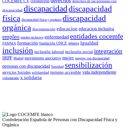
derechos
COCEMFE CV
coronavirus
derechos de las personas con
discapacidad
discapacidad
discapacidad
física
discapacidad
discapacidad física y orgánica
orgánica
educacion
educacion inclusiva
discriminación
entidades cocemfe
empleo
enfermedad
empleo inclusivo
formación
Igualdad
género
FAMMA
fundación ONCE
inclusión
integración
inclusión laboral
inclusión social
IRPF
mujer
movimiento asociativo
Madrid
mujeres con discapacidad
sensibilización
personas con discapacidad
Sanidad
vida independiente
turismo accesible
servicios Sociales
solidaridad
x solidaria
voluntariado
Confederación Española de Personas con Discapacidad Física y
Orgánica