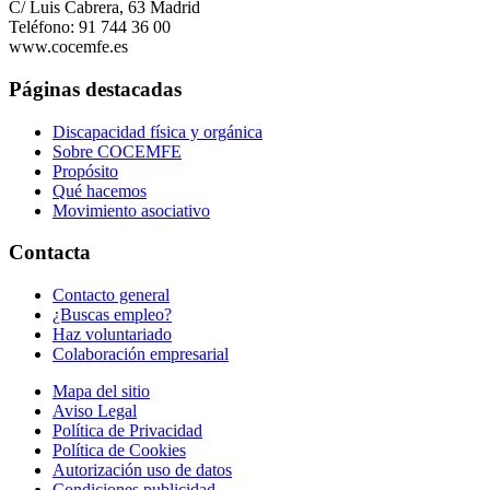
C/ Luis Cabrera, 63 Madrid
Teléfono: 91 744 36 00
www.cocemfe.es
Páginas destacadas
Discapacidad física y orgánica
Sobre COCEMFE
Propósito
Qué hacemos
Movimiento asociativo
Contacta
Contacto general
¿Buscas empleo?
Haz voluntariado
Colaboración empresarial
Mapa del sitio
Aviso Legal
Política de Privacidad
Política de Cookies
Autorización uso de datos
Condiciones publicidad