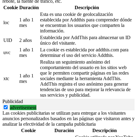
rebote, la fuente de tráfico, etc.
Cookie
Duración
Descripción
Esta es una cookie de geolocalización
1 año 1
establecida por Addthis para comprender dónde
loc
mes
se encuentran los usuarios que comparten la
información.
Establecida por AddThis para almacenar un ID
UID
2 años
único del visitante.
1 año 1
La cookie es establecida por addthis.com para
uvc
mes
determinar el uso del servicio Addthis.
Realiza un seguimiento anónimo del
comportamiento del usuario en los sitios web
que le permiten compartir páginas en las redes
1 año 1
xtc
sociales mediante la herramienta AddThis.
mes
AddThis registra el uso anónimo para generar
tendencias de uso para mejorar la relevancia de
sus servicios y publicidad.
Publicidad
advertisement
Las cookies publicitarias se utilizan para entregar a los visitantes
anuncios personalizados basados en las páginas que visitaron antes y
analizar la efectividad de la campaña publicitaria
Cookie
Duración
Descripción