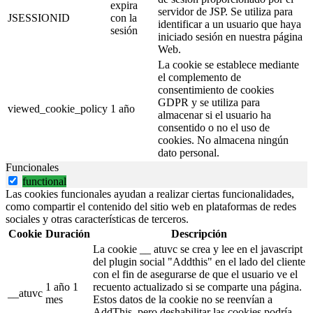
expira
servidor de JSP. Se utiliza para
JSESSIONID
con la
identificar a un usuario que haya
sesión
iniciado sesión en nuestra página
Web.
La cookie se establece mediante
el complemento de
consentimiento de cookies
GDPR y se utiliza para
viewed_cookie_policy
1 año
almacenar si el usuario ha
consentido o no el uso de
cookies. No almacena ningún
dato personal.
Funcionales
functional
Las cookies funcionales ayudan a realizar ciertas funcionalidades,
como compartir el contenido del sitio web en plataformas de redes
sociales y otras características de terceros.
Cookie
Duración
Descripción
La cookie __ atuvc se crea y lee en el javascript
del plugin social "Addthis" en el lado del cliente
con el fin de asegurarse de que el usuario ve el
1 año 1
recuento actualizado si se comparte una página.
__atuvc
mes
Estos datos de la cookie no se reenvían a
AddThis, pero deshabilitar las cookies podría