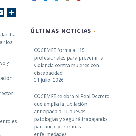
r
edIn
hatsApp
Email
Compartir
ÚLTIMAS NOTICIAS
idad ha
ar los
COCEMFE forma a 115
profesionales para prevenir la
vo y
violencia contra mujeres con
discapacidad
mación
31 julio, 2026
rector
COCEMFE celebra el Real Decreto
que amplía la jubilación
anticipada a 11 nuevas
patologías y seguirá trabajando
iento es
para incorporar más
s
enfermedades