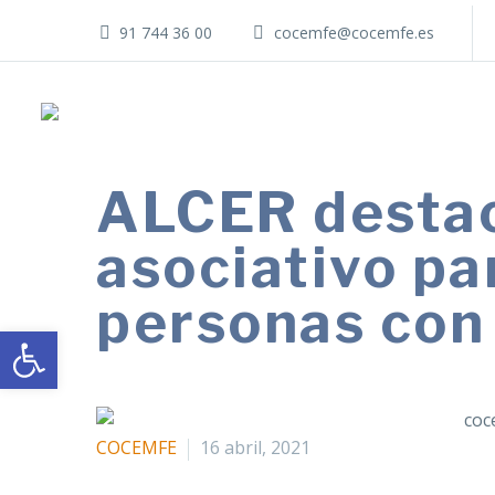
91 744 36 00
cocemfe@cocemfe.es
ALCER destac
asociativo pa
personas con
Abrir barra de herramientas
COCEMFE
16 abril, 2021