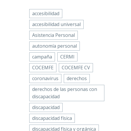
las
Fekoor
raras
oz pide
accesibilidad
ra de
ebook
witter
LinkedIn
WhatsApp
accesibilidad universal
on
Email
Compartir
 Física
Asistencia Personal
a de
autonomía personal
ha 133:
ebook
witter
LinkedIn
WhatsApp
campaña
CERMI
te a la
Email
Compartir
emo de
COCEMFE
COCEMFE CV
coronavirus
derechos
oz ha
ebook
witter
LinkedIn
WhatsApp
ersas
derechos de las personas con
Email
Compartir
 mejora
discapacidad
n el
Atención
discapacidad
nitario
icante
el
años
discapacidad física
discapacidad física y orgánica