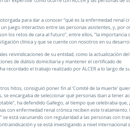
 un ‘expertise’ como ocurre con ALCER y las personas de s
otorgada para dar a conocer “qué es la enfermedad renal cr
 un juego interactivo entre las personas asistentes, y, por o
n los retos de cara al futuro”, entre ellos, ”la importancia 
stigación clínica y que se cuente con nosotros en su desarrol
ales reivindicaciones de su entidad, como la actualización del
nes de diálisis domiciliaria y mantener el certificado de
 y ha recordado el trabajo realizado por ALCER a lo largo de s
os hitos, consiguió poner fin al ‘Comité de la muerte’ quie
s, se encargaba de seleccionar qué personas iban a tener ac
ptable”, ha defendido Gallego, al tiempo que celebraba que, 
nas con enfermedad renal crónica reciben este tratamiento.
e” se está vacunando con regularidad a las personas con tra
ntraindicación y se está investigando a nivel internacional s