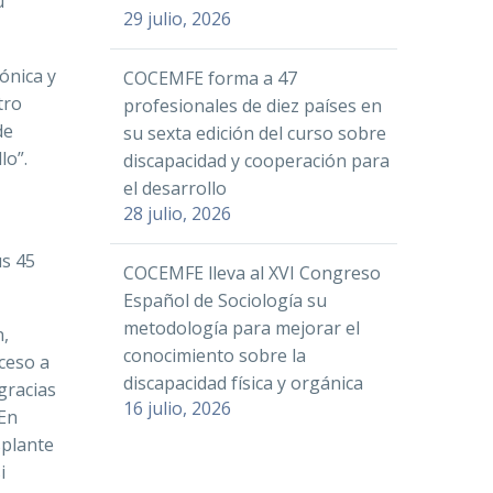
u
29 julio, 2026
ónica y
COCEMFE forma a 47
tro
profesionales de diez países en
de
su sexta edición del curso sobre
lo”.
discapacidad y cooperación para
el desarrollo
28 julio, 2026
us 45
COCEMFE lleva al XVI Congreso
Español de Sociología su
metodología para mejorar el
n,
conocimiento sobre la
ceso a
discapacidad física y orgánica
gracias
16 julio, 2026
 En
splante
i