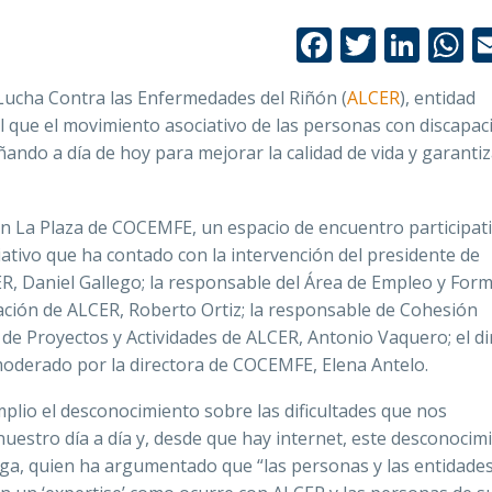
Facebook
Twitte
Link
W
 Lucha Contra las Enfermedades del Riñón (
ALCER
), entidad
 que el movimiento asociativo de las personas con discapac
ñando a día de hoy para mejorar la calidad de vida y garantiz
en La Plaza de COCEMFE, un espacio de encuentro participati
ivo que ha contado con la intervención del presidente de
, Daniel Gallego; la responsable del Área de Empleo y For
ción de ALCER, Roberto Ortiz; la responsable de Cohesión
 de Proyectos y Actividades de ALCER, Antonio Vaquero; el di
 moderado por la directora de COCEMFE, Elena Antelo.
lio el desconocimiento sobre las dificultades que nos
estro día a día y, desde que hay internet, este desconocim
ga, quien ha argumentado que “las personas y las entidade