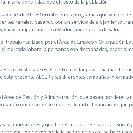
a misma inmunidad que el resto de la población”.
ealizado desde ALCER en diferentes programas que van desde
cientes renales, pasando por un servicio de alojamiento tran
desplazar temporalmente a Madrid por motivos de salud.
l trabajo realizado por el Área de Empleo y Orientación Lab
en el mercado laboral a personas con discapacidad, especialm
 nuestra revista, que es el medio más longevo”, ha manifestad
ue está presente ALCER y las diferentes campañas informati
el Área de Gestión y Administración, que pasan por detectar
ccionar la combinación de fuentes de dicha financiación que 
s organizaciones y que benefician a nuestro grupo social y
o conseguido ha venido de la nada y no es así, se ha conse