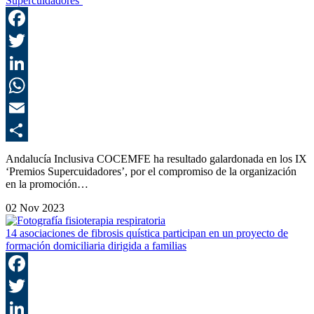
Supercuidadores’
F
T
L
E
C
Andalucía Inclusiva COCEMFE ha resultado galardonada en los IX
‘Premios Supercuidadores’, por el compromiso de la organización
en la promoción…
02 Nov 2023
14 asociaciones de fibrosis quística participan en un proyecto de
formación domiciliaria dirigida a familias
F
T