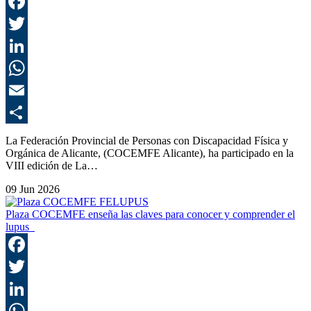
F
T
L
E
C
La Federación Provincial de Personas con Discapacidad Física y
Orgánica de Alicante, (COCEMFE Alicante), ha participado en la
VIII edición de La…
09 Jun 2026
Plaza COCEMFE enseña las claves para conocer y comprender el
lupus
F
T
L