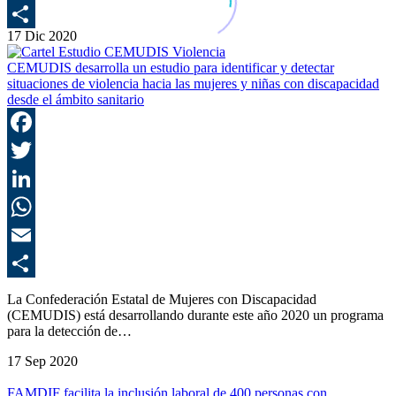
E
17 Dic 2020
C
CEMUDIS desarrolla un estudio para identificar y detectar
situaciones de violencia hacia las mujeres y niñas con discapacidad
desde el ámbito sanitario
F
T
L
E
C
La Confederación Estatal de Mujeres con Discapacidad
(CEMUDIS) está desarrollando durante este año 2020 un programa
para la detección de…
17 Sep 2020
FAMDIF facilita la inclusión laboral de 400 personas con