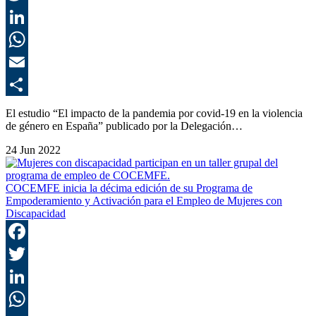
T
L
E
C
El estudio “El impacto de la pandemia por covid-19 en la violencia
de género en España” publicado por la Delegación…
24 Jun 2022
COCEMFE inicia la décima edición de su Programa de
Empoderamiento y Activación para el Empleo de Mujeres con
Discapacidad
F
T
L