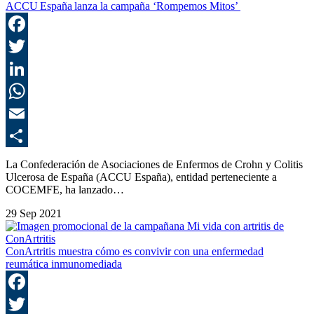
ACCU España lanza la campaña ‘Rompemos Mitos’
F
T
L
E
C
La Confederación de Asociaciones de Enfermos de Crohn y Colitis
Ulcerosa de España (ACCU España), entidad perteneciente a
COCEMFE, ha lanzado…
29 Sep 2021
ConArtritis muestra cómo es convivir con una enfermedad
reumática inmunomediada
F