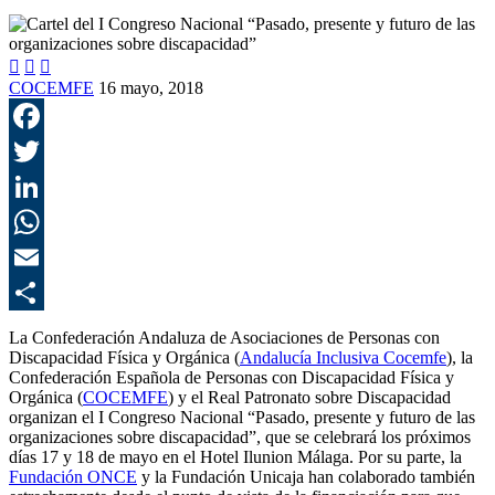



COCEMFE
16 mayo, 2018
F
T
L
E
C
La Confederación Andaluza de Asociaciones de Personas con
Discapacidad Física y Orgánica (
Andalucía Inclusiva Cocemfe
), la
Confederación Española de Personas con Discapacidad Física y
Orgánica (
COCEMFE
) y el Real Patronato sobre Discapacidad
organizan el I Congreso Nacional “Pasado, presente y futuro de las
organizaciones sobre discapacidad”, que se celebrará los próximos
días 17 y 18 de mayo en el Hotel Ilunion Málaga. Por su parte, la
Fundación ONCE
y la Fundación Unicaja han colaborado también