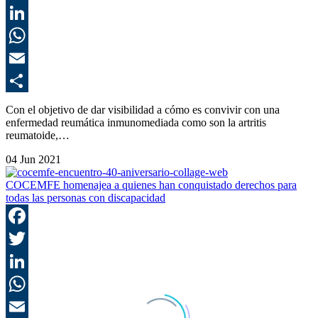
T
L
E
C
Con el objetivo de dar visibilidad a cómo es convivir con una
enfermedad reumática inmunomediada como son la artritis
reumatoide,…
04 Jun 2021
COCEMFE homenajea a quienes han conquistado derechos para
todas las personas con discapacidad
F
T
L