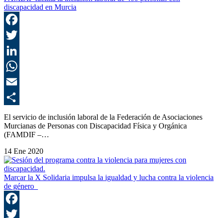
discapacidad en Murcia
F
T
L
E
C
El servicio de inclusión laboral de la Federación de Asociaciones
Murcianas de Personas con Discapacidad Física y Orgánica
(FAMDIF –…
14 Ene 2020
Marcar la X Solidaria impulsa la igualdad y lucha contra la violencia
de género
F