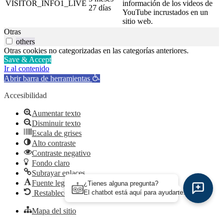
VISITOR_INFO1_LIVE
información de los videos de
27 días
YouTube incrustados en un
sitio web.
Otras
others
Otras cookies no categorizadas en las categorías anteriores.
Save & Accept
Ir al contenido
Abrir barra de herramientas
Accesibilidad
Aumentar texto
Disminuir texto
Escala de grises
Alto contraste
Contraste negativo
Fondo claro
Subrayar enlaces
Fuente legible
¿Tienes alguna pregunta?
El chatbot está aquí para ayudarte.
Restablecer
Mapa del sitio