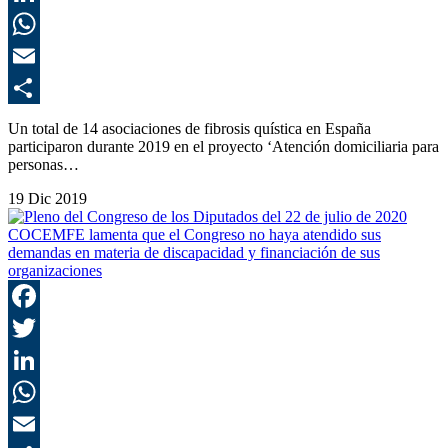
L
E
C
Un total de 14 asociaciones de fibrosis quística en España
participaron durante 2019 en el proyecto ‘Atención domiciliaria para
personas…
19 Dic 2019
COCEMFE lamenta que el Congreso no haya atendido sus
demandas en materia de discapacidad y financiación de sus
organizaciones
F
T
L