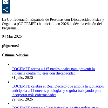
E
C
La Confederación Española de Personas con Discapacidad Física y
Orgánica (COCEMFE) ha iniciado en 2026 la décima edición del
Programa…
04 Mar 2026
¡Síguenos!
Últimas Noticias
COCEMFE forma a 115 profesionales para prevenir la
violencia contra mujeres con discapacidad
31 julio, 2026
COCEMFE celebra el Real Decreto que amplía la jubilación
anticipada a 11 nuevas patologías y seguirá trabajando para
incorporar más enfermedades
29 julio, 2026
COCEMFE forma a 47 profesionales de diez países en su