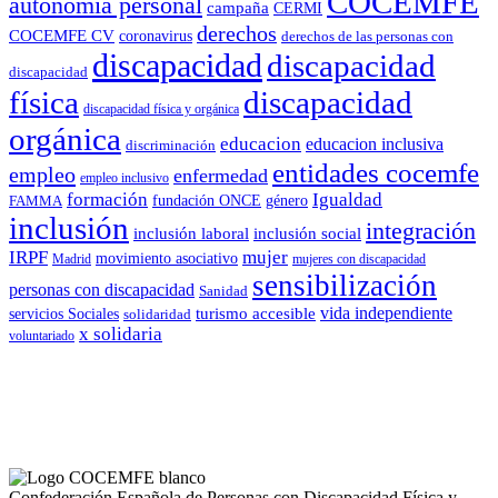
COCEMFE
autonomía personal
campaña
CERMI
derechos
COCEMFE CV
coronavirus
derechos de las personas con
discapacidad
discapacidad
discapacidad
física
discapacidad
discapacidad física y orgánica
orgánica
educacion
educacion inclusiva
discriminación
entidades cocemfe
empleo
enfermedad
empleo inclusivo
formación
Igualdad
género
FAMMA
fundación ONCE
inclusión
integración
inclusión laboral
inclusión social
IRPF
mujer
movimiento asociativo
Madrid
mujeres con discapacidad
sensibilización
personas con discapacidad
Sanidad
vida independiente
turismo accesible
servicios Sociales
solidaridad
x solidaria
voluntariado
Confederación Española de Personas con Discapacidad Física y