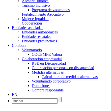
Asesoría Jurídica
Turismo inclusivo
Programa de vacaciones
Fortalecimiento Asociativo
Mujer e Igualdad
Cooperación
Entidades asociadas
Entidades autonómicas
Entidades estatales
Entidades provinciales
Colabora
Voluntariado
COCEMFE Valora
Colaboración empresarial
RSE en Discapacidad
Contratación personas con discapacidad
Medidas alternativas
Calculadora de medidas alternativas
Voluntariado corporativo
Donaciones
Compra responsable
EN