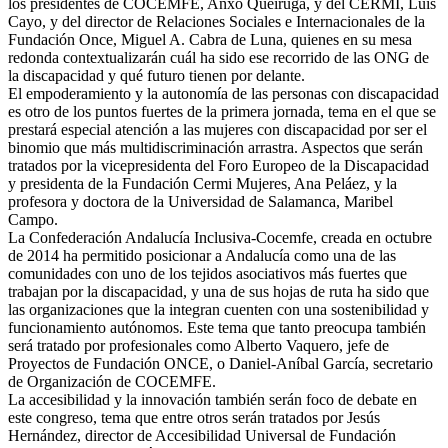
los presidentes de COCEMFE, Anxo Queiruga, y del CERMI, Luis
Cayo, y del director de Relaciones Sociales e Internacionales de la
Fundación Once, Miguel A. Cabra de Luna, quienes en su mesa
redonda contextualizarán cuál ha sido ese recorrido de las ONG de
la discapacidad y qué futuro tienen por delante.
El empoderamiento y la autonomía de las personas con discapacidad
es otro de los puntos fuertes de la primera jornada, tema en el que se
prestará especial atención a las mujeres con discapacidad por ser el
binomio que más multidiscriminación arrastra. Aspectos que serán
tratados por la vicepresidenta del Foro Europeo de la Discapacidad
y presidenta de la Fundación Cermi Mujeres, Ana Peláez, y la
profesora y doctora de la Universidad de Salamanca, Maribel
Campo.
La Confederación Andalucía Inclusiva-Cocemfe, creada en octubre
de 2014 ha permitido posicionar a Andalucía como una de las
comunidades con uno de los tejidos asociativos más fuertes que
trabajan por la discapacidad, y una de sus hojas de ruta ha sido que
las organizaciones que la integran cuenten con una sostenibilidad y
funcionamiento autónomos. Este tema que tanto preocupa también
será tratado por profesionales como Alberto Vaquero, jefe de
Proyectos de Fundación ONCE, o Daniel-Aníbal García, secretario
de Organización de COCEMFE.
La accesibilidad y la innovación también serán foco de debate en
este congreso, tema que entre otros serán tratados por Jesús
Hernández, director de Accesibilidad Universal de Fundación