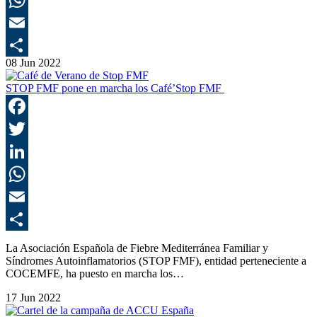
E
08 Jun 2022
C
STOP FMF pone en marcha los Café’Stop FMF
F
T
L
E
C
La Asociación Española de Fiebre Mediterránea Familiar y
Síndromes Autoinflamatorios (STOP FMF), entidad perteneciente a
COCEMFE, ha puesto en marcha los…
17 Jun 2022