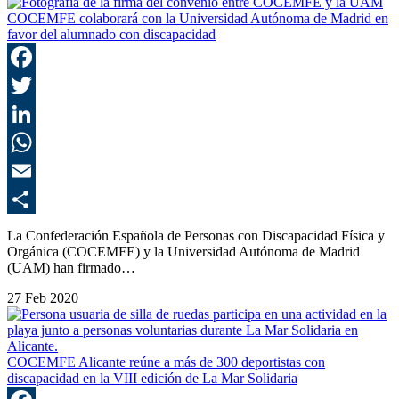
COCEMFE colaborará con la Universidad Autónoma de Madrid en
favor del alumnado con discapacidad
F
T
L
E
C
La Confederación Española de Personas con Discapacidad Física y
Orgánica (COCEMFE) y la Universidad Autónoma de Madrid
(UAM) han firmado…
27 Feb 2020
COCEMFE Alicante reúne a más de 300 deportistas con
discapacidad en la VIII edición de La Mar Solidaria