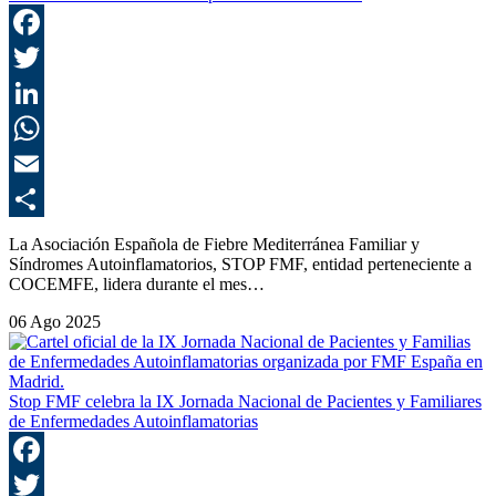
F
T
L
E
C
La Asociación Española de Fiebre Mediterránea Familiar y
Síndromes Autoinflamatorios, STOP FMF, entidad perteneciente a
COCEMFE, lidera durante el mes…
06 Ago 2025
Stop FMF celebra la IX Jornada Nacional de Pacientes y Familiares
de Enfermedades Autoinflamatorias
F