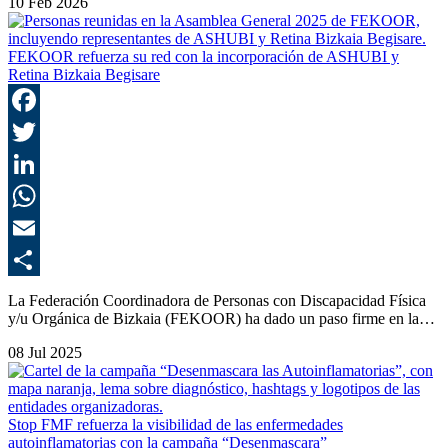
10 Feb 2026
FEKOOR refuerza su red con la incorporación de ASHUBI y
Retina Bizkaia Begisare
F
T
L
E
C
La Federación Coordinadora de Personas con Discapacidad Física
y/u Orgánica de Bizkaia (FEKOOR) ha dado un paso firme en la…
08 Jul 2025
Stop FMF refuerza la visibilidad de las enfermedades
autoinflamatorias con la campaña “Desenmascara”