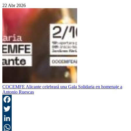
22 Abr 2026
COCEMFE Alicante celebrará una Gala Solidaria en homenaje a
Antonio Ruescas
F
T
L