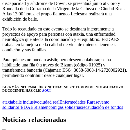
discapacidad y síndrome de Down, se presentará junto al Coro y
Rondalla de la Cofradía de la Virgen de la Cabeza de Ciudad Real.
A las 13:00 horas, el grupo flamenco Ledesma realizará una
exhibición de baile.
Todo lo recaudado en este evento se destinará íntegramente a
proyectos de apoyo para personas con ataxia, una enfermedad
neurológica que afecta la coordinación y el equilibrio. FEDAES
trabaja en la mejora de la calidad de vida de quienes tienen esta
condición y sus familias.
Para quienes no puedan asistir, pero deseen colaborar, se ha
habilitado una fila 0 a través de Bizum (código 01925) y
transferencia bancaria (Cajamar: ES64 3058-5008-14-2720002921),
permitiendo contribuir desde cualquier lugar.
PARA MÁS INFORMACIÓN Y NOTICIAS SOBRE EL MOVIMIENTO ASOCIATIVO
DE COCEMFE
, HAZ CLIC
AQUÍ
.
ataxia
baile inclusivo
ciudad real
Enfermedades Raras
evento
solidario
FEDAES
flamenco
migas solidarias
recaudación de fondos
Noticias relacionadas