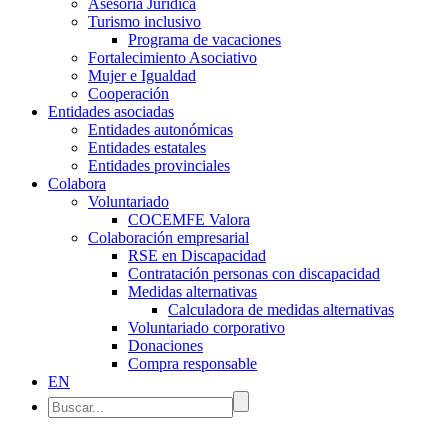
Asesoría Jurídica
Turismo inclusivo
Programa de vacaciones
Fortalecimiento Asociativo
Mujer e Igualdad
Cooperación
Entidades asociadas
Entidades autonómicas
Entidades estatales
Entidades provinciales
Colabora
Voluntariado
COCEMFE Valora
Colaboración empresarial
RSE en Discapacidad
Contratación personas con discapacidad
Medidas alternativas
Calculadora de medidas alternativas
Voluntariado corporativo
Donaciones
Compra responsable
EN