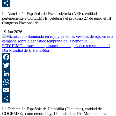
E
C
La Asociación Española de Esclerodermia (AEE), entidad
perteneciente a COCEMFE, celebrará el próximo 27 de junio el III
Congreso Nacional de…
19 Jun 2026
FEDHEMO destaca la importancia del diagnóstico temprano en el
Día Mundial de la Hemofilia
F
T
L
E
C
La Federación Española de Hemofilia (Fedhemo), entidad de
COCEMFE, conmemora hoy, 17 de abril, el Día Mundial de la