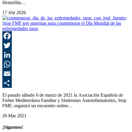
Hemofilia…
17 Abr 2026
Stop FMF teje sinergias para conmemorar el Día Mundial de las
enfermedades raras
F
T
L
E
C
El pasado sábado 6 de marzo de 2021 la Asociación Española de
Fiebre Mediterránea Familiar y Síndromes Autoinflamatorios, Stop
FMF, organizó un encuentro online…
26 Mar 2021
¡Síguenos!