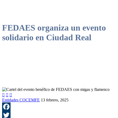
FEDAES organiza un evento
solidario en Ciudad Real
Objetivo: recaudar fondos en apoyo a las personas con ataxia



Entidades COCEMFE
13 febrero, 2025
F