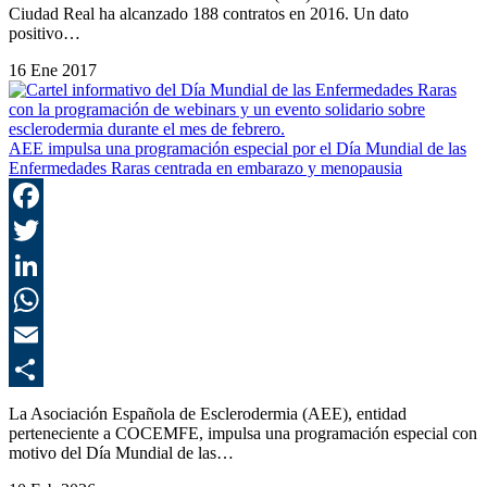
Ciudad Real ha alcanzado 188 contratos en 2016. Un dato
positivo…
16 Ene 2017
AEE impulsa una programación especial por el Día Mundial de las
Enfermedades Raras centrada en embarazo y menopausia
F
T
L
E
C
La Asociación Española de Esclerodermia (AEE), entidad
perteneciente a COCEMFE, impulsa una programación especial con
motivo del Día Mundial de las…