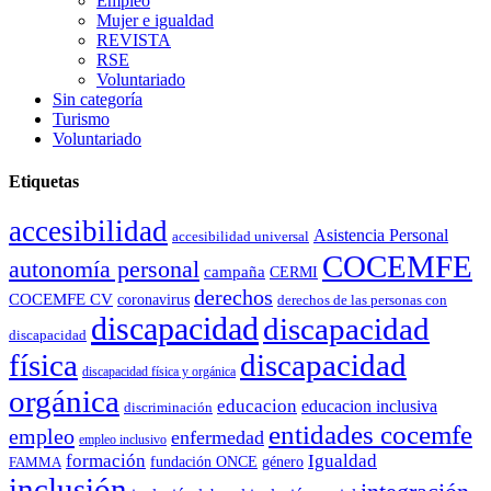
Empleo
Mujer e igualdad
REVISTA
RSE
Voluntariado
Sin categoría
Turismo
Voluntariado
Etiquetas
accesibilidad
Asistencia Personal
accesibilidad universal
COCEMFE
autonomía personal
campaña
CERMI
derechos
COCEMFE CV
coronavirus
derechos de las personas con
discapacidad
discapacidad
discapacidad
física
discapacidad
discapacidad física y orgánica
orgánica
educacion
educacion inclusiva
discriminación
entidades cocemfe
empleo
enfermedad
empleo inclusivo
formación
Igualdad
género
FAMMA
fundación ONCE
inclusión