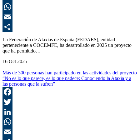
L
E
C
La Federación de Ataxias de España (FEDAES), entidad
perteneciente a COCEMFE, ha desarrollado en 2025 un proyecto
que ha permitido…
16 Oct 2025
Más de 300 personas han participado en las actividades del proyecto
“No es lo que parece, es lo que padece: Conociendo la Ataxia y a
las personas que la sufren”
F
T
L