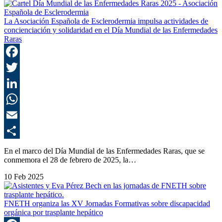
La Asociación Española de Esclerodermia impulsa actividades de
concienciación y solidaridad en el Día Mundial de las Enfermedades
Raras
F
T
L
E
C
En el marco del Día Mundial de las Enfermedades Raras, que se
conmemora el 28 de febrero de 2025, la…
10 Feb 2025
FNETH organiza las XV Jornadas Formativas sobre discapacidad
orgánica por trasplante hepático