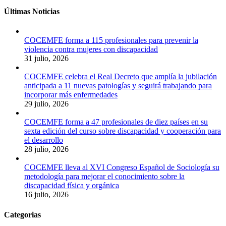
Últimas Noticias
COCEMFE forma a 115 profesionales para prevenir la
violencia contra mujeres con discapacidad
31 julio, 2026
COCEMFE celebra el Real Decreto que amplía la jubilación
anticipada a 11 nuevas patologías y seguirá trabajando para
incorporar más enfermedades
29 julio, 2026
COCEMFE forma a 47 profesionales de diez países en su
sexta edición del curso sobre discapacidad y cooperación para
el desarrollo
28 julio, 2026
COCEMFE lleva al XVI Congreso Español de Sociología su
metodología para mejorar el conocimiento sobre la
discapacidad física y orgánica
16 julio, 2026
Categorias