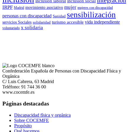
integración
inclusión laboral
inclusión social
IRPF
mujer
movimiento asociativo
Madrid
mujeres con discapacidad
sensibilización
personas con discapacidad
Sanidad
vida independiente
turismo accesible
servicios Sociales
solidaridad
x solidaria
voluntariado
Confederación Española de Personas con Discapacidad Física y
Orgánica
C/ Luis Cabrera, 63 Madrid
Teléfono: 91 744 36 00
www.cocemfe.es
Páginas destacadas
Discapacidad física y orgánica
Sobre COCEMFE
Propósito
Qué hacemos