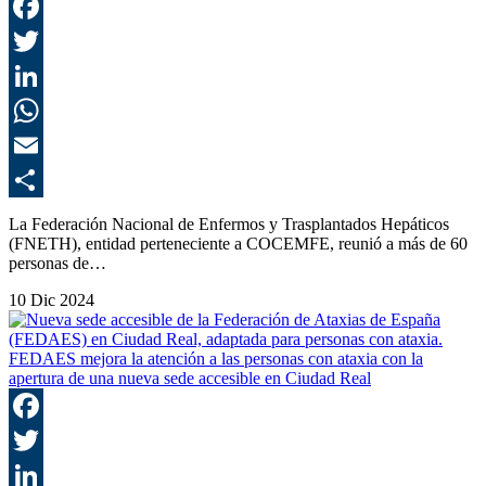
F
T
L
E
C
La Federación Nacional de Enfermos y Trasplantados Hepáticos
(FNETH), entidad perteneciente a COCEMFE, reunió a más de 60
personas de…
10 Dic 2024
FEDAES mejora la atención a las personas con ataxia con la
apertura de una nueva sede accesible en Ciudad Real
F
T