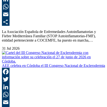
L
E
C
La Asociación Española de Enfermedades Autoinflamatorias y
Fiebre Mediterránea Familiar (STOP Autoinflamatorias-FMF),
entidad perteneciente a COCEMFE, ha puesto en marcha,…
31 Jul 2026
AEE celebra en Córdoba el III Congreso Nacional de Esclerodermia
F
T
L