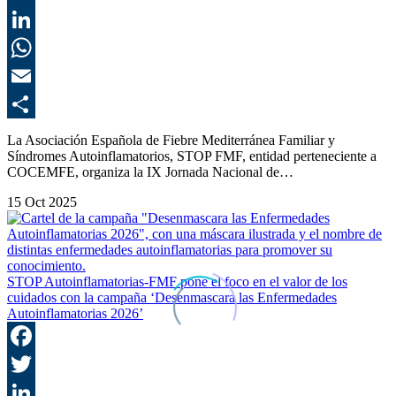
T
L
E
C
La Asociación Española de Fiebre Mediterránea Familiar y
Síndromes Autoinflamatorios, STOP FMF, entidad perteneciente a
COCEMFE, organiza la IX Jornada Nacional de…
15 Oct 2025
STOP Autoinflamatorias-FMF pone el foco en el valor de los
cuidados con la campaña ‘Desenmascara las Enfermedades
Autoinflamatorias 2026’
F
T