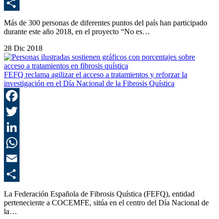
E
C
Más de 300 personas de diferentes puntos del país han participado
durante este año 2018, en el proyecto “No es…
28 Dic 2018
FEFQ reclama agilizar el acceso a tratamientos y reforzar la
investigación en el Día Nacional de la Fibrosis Quística
F
T
L
E
C
La Federación Española de Fibrosis Quística (FEFQ), entidad
perteneciente a COCEMFE, sitúa en el centro del Día Nacional de
la…