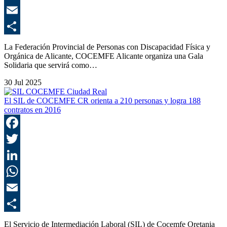
E
C
La Federación Provincial de Personas con Discapacidad Física y
Orgánica de Alicante, COCEMFE Alicante organiza una Gala
Solidaria que servirá como…
30 Jul 2025
El SIL de COCEMFE CR orienta a 210 personas y logra 188
contratos en 2016
F
T
L
E
C
El Servicio de Intermediación Laboral (SIL) de Cocemfe Oretania