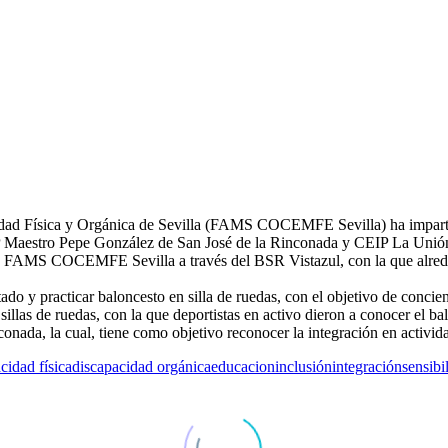
dad Física y Orgánica de Sevilla (FAMS COCEMFE Sevilla) ha impartido
EIP Maestro Pepe González de San José de la Rinconada y CEIP La Uni
de FAMS COCEMFE Sevilla a través del BSR Vistazul, con la que alrede
 y practicar baloncesto en silla de ruedas, con el objetivo de concien
 sillas de ruedas, con la que deportistas en activo dieron a conocer el 
ada, la cual, tiene como objetivo reconocer la integración en activida
cidad física
discapacidad orgánica
educacion
inclusión
integración
sensibi