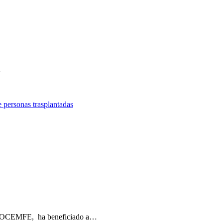
T
L
E
C
…
 personas trasplantadas
F
T
L
E
C
 a COCEMFE, ha beneficiado a…