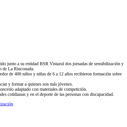
F
T
L
E
C
 junto a su entidad BSR Vistazul dos jornadas de sensibilización y
ón de La Rinconada.
dor de 400 niños y niñas de 6 a 12 años recibieron formación sobre
ciar y formar a quienes son más jóvenes.
baloncesto adaptado con materiales de competición.
des cotidianas y en el deporte de las personas con discapacidad.
lización