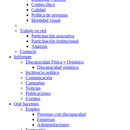
Código ético
Calidad
Política de personas
Identidad visual
Trabajo en red
Participación asociativa
Participación institucional
Alianzas
Contacto
Infórmate
Discapacidad Física y Orgánica
Discapacidad orgánica
Incidencia política
Comunicación
Campañas
Noticias
Publicaciones
Eventos
Qué hacemos
Empleo
Personas con discapacidad
Empresas
Administraciones
Formación