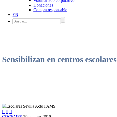
Voluntariado corporativo
Donaciones
Compra responsable
EN
Sensibilizan en centros escolare



COCEMFE
29 octubre, 2018