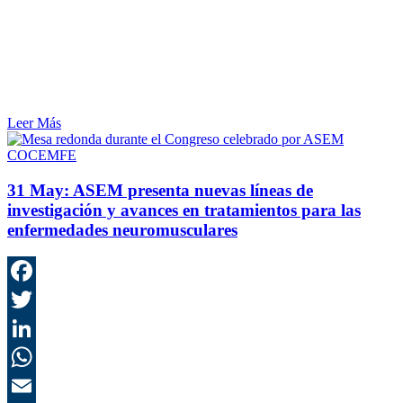
Leer Más
COCEMFE
31 May:
ASEM presenta nuevas líneas de
investigación y avances en tratamientos para las
enfermedades neuromusculares
F
T
L