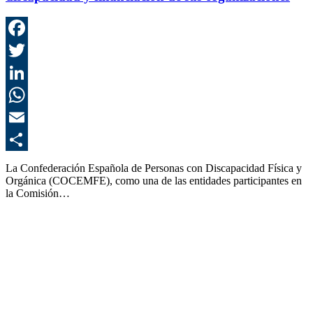
F
T
L
E
C
La Confederación Española de Personas con Discapacidad Física y
Orgánica (COCEMFE), como una de las entidades participantes en
la Comisión…