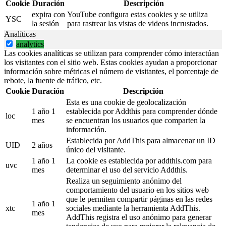
Cookie
Duración
Descripción
expira con
YouTube configura estas cookies y se utiliza
YSC
la sesión
para rastrear las vistas de videos incrustados.
Analíticas
analytics
Las cookies analíticas se utilizan para comprender cómo interactúan
los visitantes con el sitio web. Estas cookies ayudan a proporcionar
información sobre métricas el número de visitantes, el porcentaje de
rebote, la fuente de tráfico, etc.
Cookie
Duración
Descripción
Esta es una cookie de geolocalización
1 año 1
establecida por Addthis para comprender dónde
loc
mes
se encuentran los usuarios que comparten la
información.
Establecida por AddThis para almacenar un ID
UID
2 años
único del visitante.
1 año 1
La cookie es establecida por addthis.com para
uvc
mes
determinar el uso del servicio Addthis.
Realiza un seguimiento anónimo del
comportamiento del usuario en los sitios web
que le permiten compartir páginas en las redes
1 año 1
xtc
sociales mediante la herramienta AddThis.
mes
AddThis registra el uso anónimo para generar