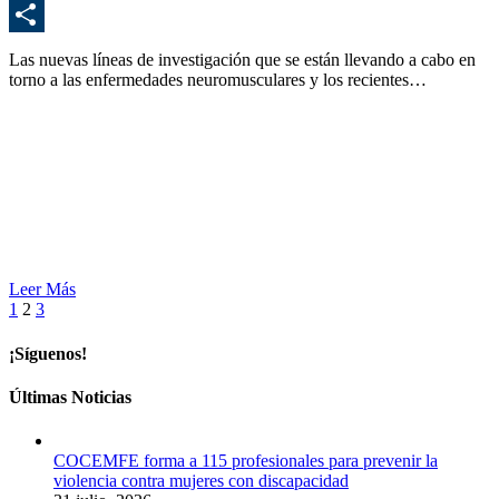
E
C
Las nuevas líneas de investigación que se están llevando a cabo en
torno a las enfermedades neuromusculares y los recientes…
Leer Más
1
2
3
¡Síguenos!
Últimas Noticias
COCEMFE forma a 115 profesionales para prevenir la
violencia contra mujeres con discapacidad