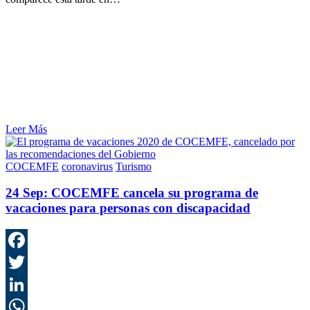
Leer Más
COCEMFE
coronavirus
Turismo
24 Sep:
COCEMFE cancela su programa de
vacaciones para personas con discapacidad
F
T
L