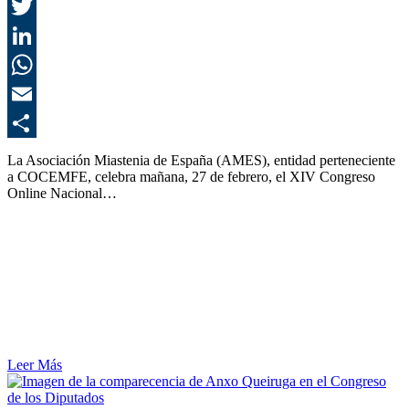
F
T
L
E
C
La Asociación Miastenia de España (AMES), entidad perteneciente
a COCEMFE, celebra mañana, 27 de febrero, el XIV Congreso
Online Nacional…
Leer Más