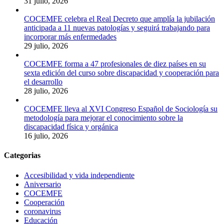
31 julio, 2026
COCEMFE celebra el Real Decreto que amplía la jubilación
anticipada a 11 nuevas patologías y seguirá trabajando para
incorporar más enfermedades
29 julio, 2026
COCEMFE forma a 47 profesionales de diez países en su
sexta edición del curso sobre discapacidad y cooperación para
el desarrollo
28 julio, 2026
COCEMFE lleva al XVI Congreso Español de Sociología su
metodología para mejorar el conocimiento sobre la
discapacidad física y orgánica
16 julio, 2026
Categorias
Accesibilidad y vida independiente
Aniversario
COCEMFE
Cooperación
coronavirus
Educación