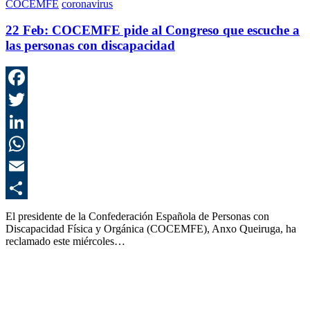
COCEMFE
coronavirus
22 Feb:
COCEMFE pide al Congreso que escuche a
las personas con discapacidad
F
T
L
E
C
El presidente de la Confederación Española de Personas con
Discapacidad Física y Orgánica (COCEMFE), Anxo Queiruga, ha
reclamado este miércoles…