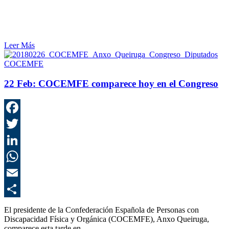
Leer Más
COCEMFE
22 Feb:
COCEMFE comparece hoy en el Congreso
F
T
L
E
C
El presidente de la Confederación Española de Personas con
Discapacidad Física y Orgánica (COCEMFE), Anxo Queiruga,
comparece esta tarde en…