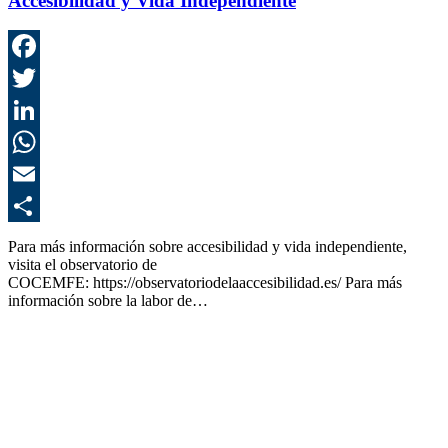
Accesibilidad y Vida Independiente
F
T
L
E
C
Para más información sobre accesibilidad y vida independiente,
visita el observatorio de
COCEMFE: https://observatoriodelaaccesibilidad.es/ Para más
información sobre la labor de…