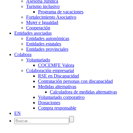
Asesoría Jurídica
Turismo inclusivo
Programa de vacaciones
Fortalecimiento Asociativo
Mujer e Igualdad
Cooperación
Entidades asociadas
Entidades autonómicas
Entidades estatales
Entidades provinciales
Colabora
Voluntariado
COCEMFE Valora
Colaboración empresarial
RSE en Discapacidad
Contratación personas con discapacidad
Medidas alternativas
Calculadora de medidas alternativas
Voluntariado corporativo
Donaciones
Compra responsable
EN