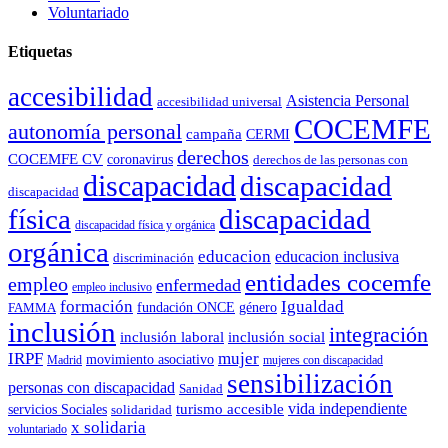
Voluntariado
Etiquetas
accesibilidad
Asistencia Personal
accesibilidad universal
COCEMFE
autonomía personal
campaña
CERMI
derechos
COCEMFE CV
coronavirus
derechos de las personas con
discapacidad
discapacidad
discapacidad
física
discapacidad
discapacidad física y orgánica
orgánica
educacion
educacion inclusiva
discriminación
entidades cocemfe
empleo
enfermedad
empleo inclusivo
formación
Igualdad
género
FAMMA
fundación ONCE
inclusión
integración
inclusión laboral
inclusión social
IRPF
mujer
movimiento asociativo
Madrid
mujeres con discapacidad
sensibilización
personas con discapacidad
Sanidad
vida independiente
turismo accesible
servicios Sociales
solidaridad
x solidaria
voluntariado