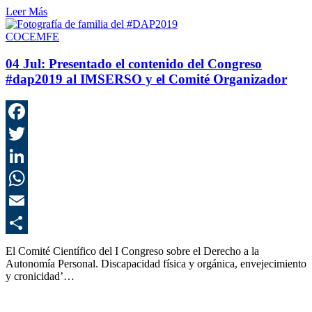
Leer Más
COCEMFE
04 Jul:
Presentado el contenido del Congreso
#dap2019 al IMSERSO y el Comité Organizador
F
T
L
E
C
El Comité Científico del I Congreso sobre el Derecho a la
Autonomía Personal. Discapacidad física y orgánica, envejecimiento
y cronicidad’…