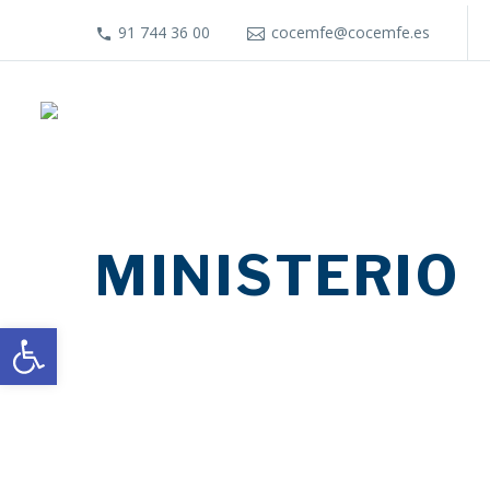
91 744 36 00
cocemfe@cocemfe.es
MINISTERIO
Abrir barra de herramientas