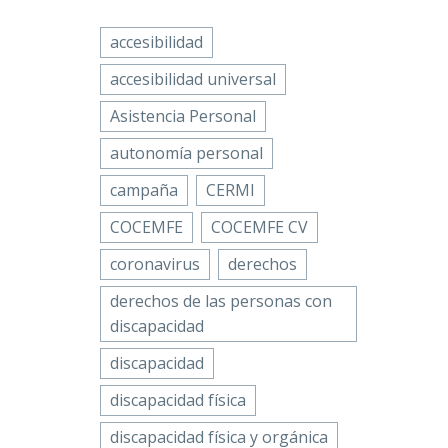
idad
Email
te a
accesibilidad
n
lebra,
Compartir
accesibilidad universal
 de
Asistencia Personal
n
autonomía personal
Física y
OCEMFE
campaña
CERMI
COCEMFE
COCEMFE CV
e a
coronavirus
derechos
a
derechos de las personas con
discapacidad
discapacidad
discapacidad física
discapacidad física y orgánica