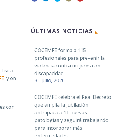
Facebook
ÚLTIMAS NOTICIAS
Twitter
LinkedIn
COCEMFE forma a 115
WhatsApp
profesionales para prevenir la
Email
violencia contra mujeres con
física
Compartir
discapacidad
FE
y en
31 julio, 2026
COCEMFE celebra el Real Decreto
que amplía la jubilación
res con
anticipada a 11 nuevas
patologías y seguirá trabajando
para incorporar más
enfermedades