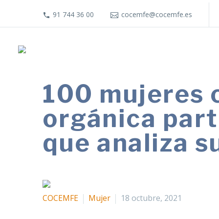
91 744 36 00
cocemfe@cocemfe.es
100 mujeres c
orgánica part
que analiza s
COCEMFE
Mujer
18 octubre, 2021