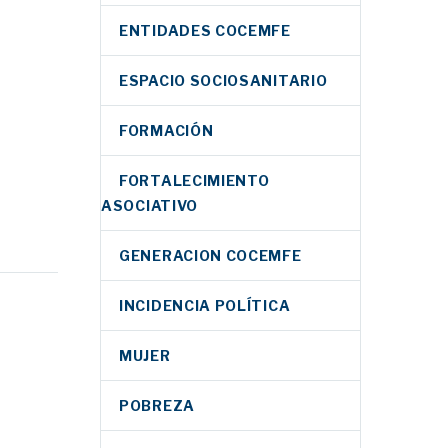
ENTIDADES COCEMFE
ESPACIO SOCIOSANITARIO
FORMACIÓN
FORTALECIMIENTO
ASOCIATIVO
a una
GENERACION COCEMFE
as para
INCIDENCIA POLÍTICA
r el
l de la
MUJER
V
rmia
la
POBREZA
ción en
Facebook
ira de