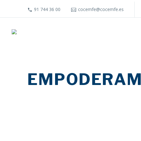
91 744 36 00
cocemfe@cocemfe.es
EMPODERAM