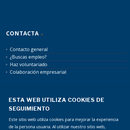
CONTACTA
Contacto general
¿Buscas empleo?
Haz voluntariado
Colaboración empresarial
ESTA WEB UTILIZA COOKIES DE
SEGUIMIENTO
Este sitio web utiliza cookies para mejorar la experiencia
Mapa del sitio
Aviso Legal
Política de Privacidad
de la persona usuaria. Al utilizar nuestro sitio web,
Política de Cookies
Autorización uso de datos