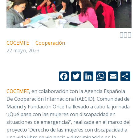



COCEMFE
Cooperación
22 mayo, 2023
Facebook
Twitter
LinkedIn
Whats
Emai
C
COCEMFE
, en colaboración con la Agencia Española
De Cooperación Internacional (AECID), Comunidad de
Madrid y Fundación Once ha llevado a cabo la jornada
‘¿Qué pasa con las mujeres con discapacidad en
situaciones de emergencia?’, realizada en el marco del
proyecto ‘Derecho de las mujeres con discapacidad a
una vida libre de violencia y discriminación en la