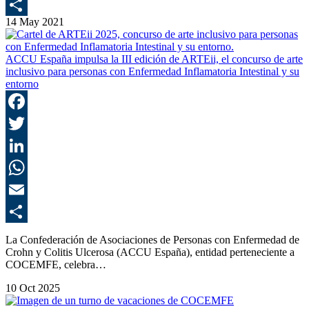
E
14 May 2021
C
ACCU España impulsa la III edición de ARTEii, el concurso de arte
inclusivo para personas con Enfermedad Inflamatoria Intestinal y su
entorno
F
T
L
E
C
La Confederación de Asociaciones de Personas con Enfermedad de
Crohn y Colitis Ulcerosa (ACCU España), entidad perteneciente a
COCEMFE, celebra…
10 Oct 2025