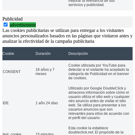
mejorar la relevancia de sus
servicios y publicidad.
Publicidad
advertisement
Las cookies publicitarias se utilizan para entregar a los visitantes
anuncios personalizados basados en las páginas que visitaron antes y
analizar la efectividad de la campaña publicitaria
Cookie
Duración
Descripción
Cookie utilizada por YouTube para
16 años y 7
detectar si el visitante ha aceptado la
CONSENT
meses
categoría de Publicidad en el banner
de cookies.
Utilizado por Google DoubleClick y
almacena información sobre cómo el
usuario utiliza el sitio web y cualquier
otro anuncio antes de visitar el sitio
IDE
1 año 24 días
web. Se utiliza para presentar a los
usuarios anuncios que son
relevantes para ellos de acuerdo con
el perfil del usuario.
Esta cookie la establece
doubleclick.net. El propósito de la
test_cookie
15 minutos