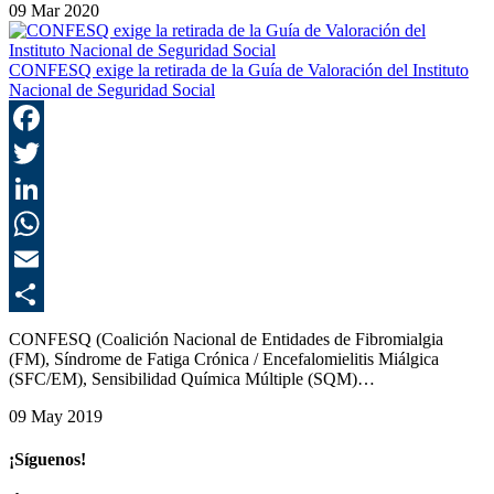
09 Mar 2020
CONFESQ exige la retirada de la Guía de Valoración del Instituto
Nacional de Seguridad Social
F
T
L
E
C
CONFESQ (Coalición Nacional de Entidades de Fibromialgia
(FM), Síndrome de Fatiga Crónica / Encefalomielitis Miálgica
(SFC/EM), Sensibilidad Química Múltiple (SQM)…
09 May 2019
¡Síguenos!