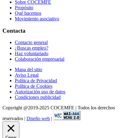
Sobre COCEMFE
Propósito
Qué hacemos
Movimiento asociativo
Contacta
Contacto general
¿Buscas empleo?
Haz voluntariado
Colaboración empresarial
Mapa del sitio
Aviso Legal
Política de Privacidad
Política de Cookies
Autorización uso de datos
Condiciones publicidad
Copyright @2019-2025 COCEMFE | Todos los derechos
reservados |
Diseño web
|
Cerrar