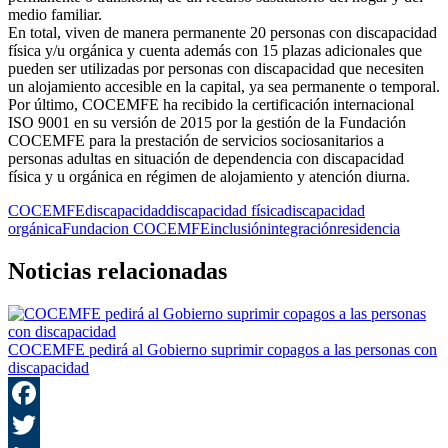
medio familiar.
En total, viven de manera permanente 20 personas con discapacidad
física y/u orgánica y cuenta además con 15 plazas adicionales que
pueden ser utilizadas por personas con discapacidad que necesiten
un alojamiento accesible en la capital, ya sea permanente o temporal.
Por último, COCEMFE ha recibido la certificación internacional
ISO 9001 en su versión de 2015 por la gestión de la Fundación
COCEMFE para la prestación de servicios sociosanitarios a
personas adultas en situación de dependencia con discapacidad
física y u orgánica en régimen de alojamiento y atención diurna.
COCEMFE
discapacidad
discapacidad física
discapacidad
orgánica
Fundacion COCEMFE
inclusión
integración
residencia
Noticias relacionadas
COCEMFE pedirá al Gobierno suprimir copagos a las personas con
discapacidad
F