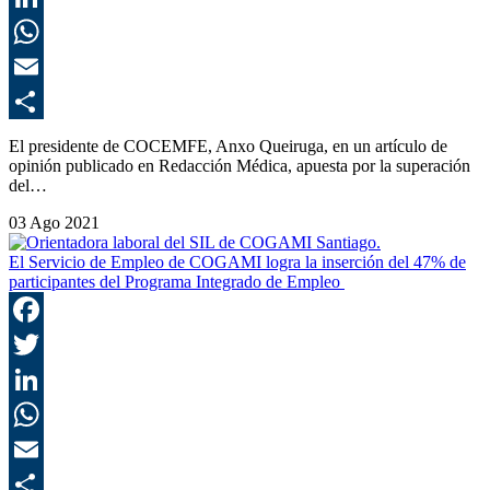
L
E
C
El presidente de COCEMFE, Anxo Queiruga, en un artículo de
opinión publicado en Redacción Médica, apuesta por la superación
del…
03 Ago 2021
El Servicio de Empleo de COGAMI logra la inserción del 47% de
participantes del Programa Integrado de Empleo
F
T
L
E