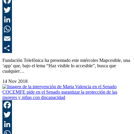
F
T
L
E
C
Fundación Telefónica ha presentado este miércoles Mapcesible, una
‘app’ que, bajo el lema “Haz visible lo accesible”, busca que
cualquier…
14 Nov 2018
COCEMFE pide en el Senado garantizar la protección de las
mujeres y niñas con discapacidad
F
T
L