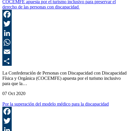
COCEMFE apuesta por el turismo inclusivo para preservar el
derecho de las personas con discapacidad
F
T
L
E
C
La Confederación de Personas con Discapacidad con Discapacidad
Física y Orgánica (COCEMFE) apuesta por el turismo inclusivo
para que la…
07 Oct 2020
Por la superación del modelo médico para la discapacidad
F
T