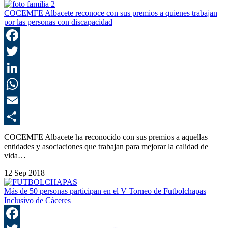
COCEMFE Albacete reconoce con sus premios a quienes trabajan
por las personas con discapacidad
F
T
L
E
C
COCEMFE Albacete ha reconocido con sus premios a aquellas
entidades y asociaciones que trabajan para mejorar la calidad de
vida…
12 Sep 2018
Más de 50 personas participan en el V Torneo de Futbolchapas
Inclusivo de Cáceres