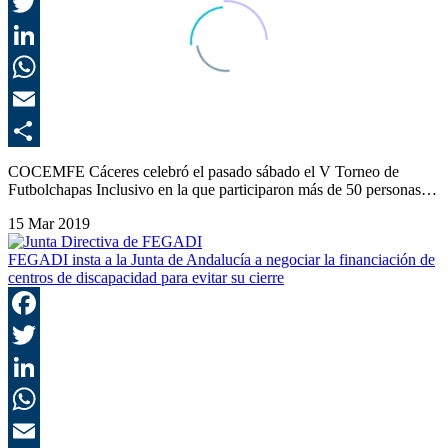
F
T
L
E
C
COCEMFE Cáceres celebró el pasado sábado el V Torneo de
Futbolchapas Inclusivo en la que participaron más de 50 personas…
15 Mar 2019
FEGADI insta a la Junta de Andalucía a negociar la financiación de
centros de discapacidad para evitar su cierre
F
T
L