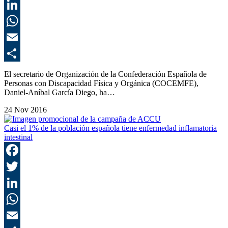
T
L
E
C
El secretario de Organización de la Confederación Española de
Personas con Discapacidad Física y Orgánica (COCEMFE),
Daniel-Aníbal García Diego, ha…
24 Nov 2016
Casi el 1% de la población española tiene enfermedad inflamatoria
intestinal
F
T
L