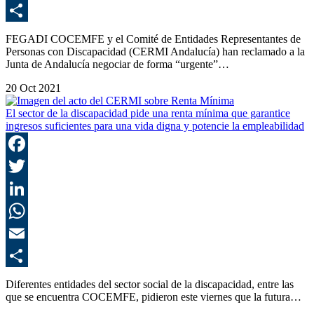
E
C
FEGADI COCEMFE y el Comité de Entidades Representantes de
Personas con Discapacidad (CERMI Andalucía) han reclamado a la
Junta de Andalucía negociar de forma “urgente”…
20 Oct 2021
El sector de la discapacidad pide una renta mínima que garantice
ingresos suficientes para una vida digna y potencie la empleabilidad
F
T
L
E
C
Diferentes entidades del sector social de la discapacidad, entre las
que se encuentra COCEMFE, pidieron este viernes que la futura…