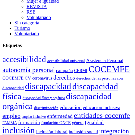
Mujer e igualdad
REVISTA
RSE
Voluntariado
Sin categoría
Turismo
Voluntariado
Etiquetas
accesibilidad
Asistencia Personal
accesibilidad universal
COCEMFE
autonomía personal
campaña
CERMI
derechos
COCEMFE CV
coronavirus
derechos de las personas con
discapacidad
discapacidad
discapacidad
física
discapacidad
discapacidad física y orgánica
orgánica
educacion
educacion inclusiva
discriminación
entidades cocemfe
empleo
enfermedad
empleo inclusivo
formación
Igualdad
género
FAMMA
fundación ONCE
inclusión
integración
inclusión laboral
inclusión social