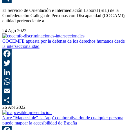
C
El Servicio de Orientación e Intermediación Laboral (SIL) de la
Confederación Gallega de Personas con Discapacidad (COGAMI),
entidad perteneciente a…
24 Ago 2022
COCEMFE apuesta por la defensa de los derechos humanos desde
la interseccionalidad
F
T
L
E
26 Abr 2022
C
Nace “Mapcesible”, la ‘app’ colaborativa donde cualquier persona
puede mapear la accesibilidad de España