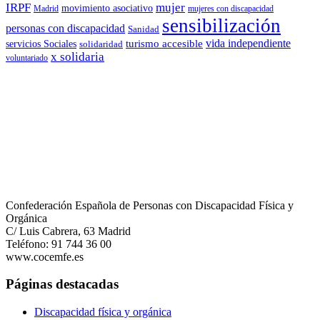
IRPF
mujer
movimiento asociativo
Madrid
mujeres con discapacidad
sensibilización
personas con discapacidad
Sanidad
vida independiente
turismo accesible
servicios Sociales
solidaridad
x solidaria
voluntariado
Confederación Española de Personas con Discapacidad Física y
Orgánica
C/ Luis Cabrera, 63 Madrid
Teléfono: 91 744 36 00
www.cocemfe.es
Páginas destacadas
Discapacidad física y orgánica