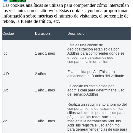
Las cookies analíticas se utilizan para comprender cómo interactúan
los visitantes con el sitio web. Estas cookies ayudan a proporcionar
información sobre métricas el número de visitantes, el porcentaje de
rebote, la fuente de tráfico, etc.
Cookie
Duración
Descripción
Esta es una cookie de
geolocalización establecida por
loc
1 año 1 mes
Addthis para comprender dónde se
encuentran los usuarios que
comparten la información.
Establecida por AddThis para
UID
2 años
almacenar un ID único del visitante.
La cookie es establecida por
uvc
1 año 1 mes
addthis.com para determinar el uso
del servicio Addthis.
Realiza un seguimiento anónimo del
comportamiento del usuario en los
sitios web que le permiten compartir
páginas en las redes sociales
xtc
1 año 1 mes
mediante la herramienta AddThis.
AddThis registra el uso anónimo
para generar tendencias de uso para