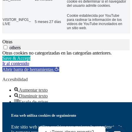
cookie es determinar si el navegador
del usuario admite cookies.
Cookie establecida por YouTube
VISITOR_INFO1_
para rastrear la información de los
5 meses 27 días
LIVE
videos de YouTube incrustados en
un sitio web.
Otras
others
Otras cookies no categorizadas en las categorías anteriores.
Save & Accept
Ir al contenido
Abrir barra de herramientas
Accesibilidad
Aumentar texto
Disminuir texto
Escala de grises
Alto contraste
Contraste negativo
Esta web utiliza cookies de seguimiento
Fondo claro
Subrayar enlaces
Este sitio web utiliza cookies para mejorar la experiencia de
Fuente legible
¿Tienes alguna pregunta?