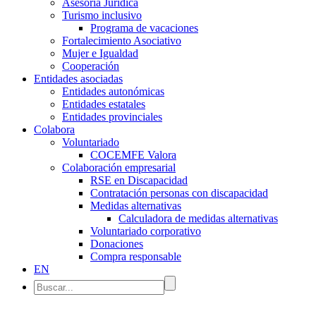
Asesoría Jurídica
Turismo inclusivo
Programa de vacaciones
Fortalecimiento Asociativo
Mujer e Igualdad
Cooperación
Entidades asociadas
Entidades autonómicas
Entidades estatales
Entidades provinciales
Colabora
Voluntariado
COCEMFE Valora
Colaboración empresarial
RSE en Discapacidad
Contratación personas con discapacidad
Medidas alternativas
Calculadora de medidas alternativas
Voluntariado corporativo
Donaciones
Compra responsable
EN