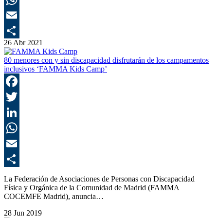
E
26 Abr 2021
C
80 menores con y sin discapacidad disfrutarán de los campamentos
inclusivos ‘FAMMA Kids Camp’
F
T
L
E
C
La Federación de Asociaciones de Personas con Discapacidad
Física y Orgánica de la Comunidad de Madrid (FAMMA
COCEMFE Madrid), anuncia…
28 Jun 2019