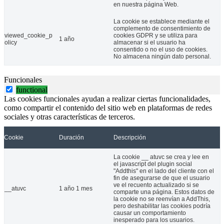
en nuestra página Web.
La cookie se establece mediante el
complemento de consentimiento de
viewed_cookie_p
cookies GDPR y se utiliza para
1 año
olicy
almacenar si el usuario ha
consentido o no el uso de cookies.
No almacena ningún dato personal.
Funcionales
functional
Las cookies funcionales ayudan a realizar ciertas funcionalidades,
como compartir el contenido del sitio web en plataformas de redes
sociales y otras características de terceros.
Cookie
Duración
Descripción
La cookie __ atuvc se crea y lee en
el javascript del plugin social
"Addthis" en el lado del cliente con el
fin de asegurarse de que el usuario
ve el recuento actualizado si se
__atuvc
1 año 1 mes
comparte una página. Estos datos de
la cookie no se reenvían a AddThis,
pero deshabilitar las cookies podría
causar un comportamiento
inesperado para los usuarios.