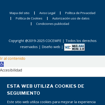
envejecimiento
Personas con
Castilla-La
activo y digno
Discapacidad Física y
Mancha, CLM
Orgánica de Sevilla
Mapa del sitio
Aviso Legal
Política de Privacidad
Inclusiva
Política de Cookies
Autorización uso de datos
(COCEMFE Sevilla) ha
COCEMFE, ha
Facebook
Condiciones publicidad
elegido a Nieves…
puesto en…
Twitter
LinkedIn
Copyright @2019-2025 COCEMFE | Todos los derechos
WhatsApp
reservados |
Diseño web
|
Email
Con motivo del Día
Compartir
Ir al contenido
de las Abuelas y de
Abrir
los Abuelos, que se
barra
Accesibilidad
celebra el 26 de
de
Aumentar texto
julio, la
herramientas
ESTA WEB UTILIZA COOKIES DE
Disminuir texto
Confederación…
Escala de grises
SEGUIMIENTO
Alto contraste
Este sitio web utiliza cookies para mejorar la experiencia
Contraste negativo