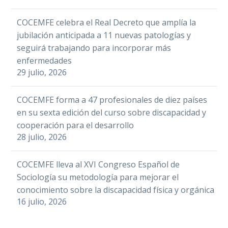
Twitter
LinkedIn
COCEMFE celebra el Real Decreto que amplía la
jubilación anticipada a 11 nuevas patologías y
WhatsApp
seguirá trabajando para incorporar más
Email
enfermedades
La Federación de
Compartir
29 julio, 2026
Personas con
Discapacidad Física
COCEMFE forma a 47 profesionales de diez países
COCEMFE Valencia
y Orgánica de
en su sexta edición del curso sobre discapacidad y
lanza un fondo de
Castellón, COCEMFE
cooperación para el desarrollo
contingencia para
05 Nov 2024
Castellón, ha
28 julio, 2026
apoyar a personas
logrado 20 nuevas
socias afectadas
contrataciones de
COCEMFE lleva al XVI Congreso Español de
por la DANA
personas con
Sociología su metodología para mejorar el
discapacidad…
conocimiento sobre la discapacidad física y orgánica
Facebook
16 julio, 2026
Twitter