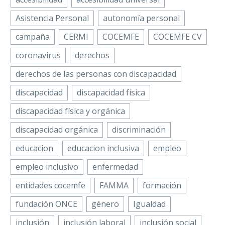
conmemorar el…
competición de
Asistencia Personal
autonomía personal
aguas abiertas
campaña
CERMI
COCEMFE
COCEMFE CV
coronavirus
derechos
Facebook
Twitter
derechos de las personas con discapacidad
COCEMFE reclama
garantizar el
LinkedIn
discapacidad
discapacidad física
turismo inclusivo
25 Sep 2025
WhatsApp
discapacidad física y orgánica
en España
Email
discapacidad orgánica
discriminación
La Federación
Compartir
Facebook
Almeriense de
educacion
educacion inclusiva
empleo
Asociaciones de
Twitter
empleo inclusivo
enfermedad
Personas con
LinkedIn
Discapacidad
entidades cocemfe
FAMMA
formación
WhatsApp
(FAAM) colabora en
fundación ONCE
género
Igualdad
Email
la organización del I
COCEMFE
Open Nacional de
Con motivo del Día
inclusión
inclusión laboral
inclusión social
Alicante
Compartir