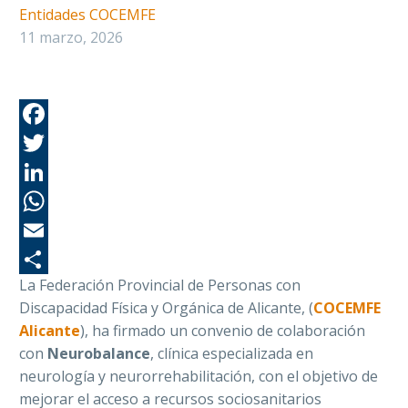
Entidades COCEMFE
11 marzo, 2026
Fa
Tw
Li
Wh
Em
La Federación Provincial de Personas con
Co
Discapacidad Física y Orgánica de Alicante, (
COCEMFE
Alicante
), ha firmado un convenio de colaboración
con
Neurobalance
, clínica especializada en
neurología y neurorrehabilitación, con el objetivo de
mejorar el acceso a recursos sociosanitarios