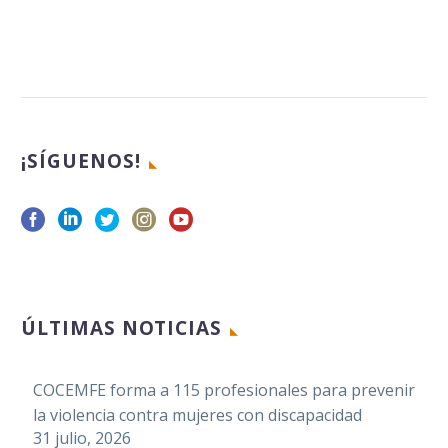
¡SÍGUENOS!
COCEMFE Castellón
y ENAIRE impulsan
la inclusión laboral
15 Oct 2025
de personas con
discapacidad con 20
ÚLTIMAS NOTICIAS
contrataciones en
la provincia
COCEMFE forma a 115 profesionales para prevenir
la violencia contra mujeres con discapacidad
Facebook
31 julio, 2026