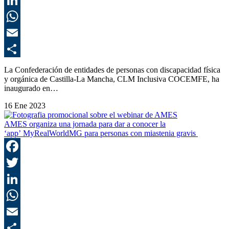
L
E
C
La Confederación de entidades de personas con discapacidad física
y orgánica de Castilla-La Mancha, CLM Inclusiva COCEMFE, ha
inaugurado en…
16 Ene 2023
AMES organiza una jornada para dar a conocer la
‘app’ MyRealWorldMG para personas con miastenia gravis
F
T
L
E