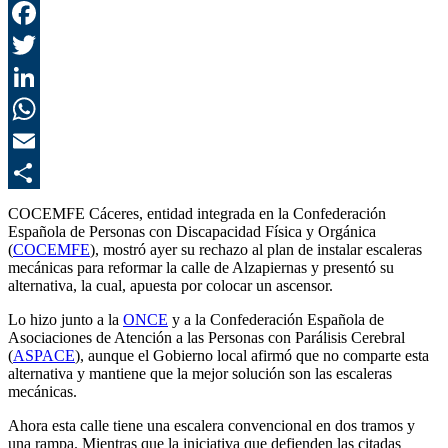
F
T
L
E
C
COCEMFE Cáceres, entidad integrada en la Confederación
Española de Personas con Discapacidad Física y Orgánica
(
COCEMFE
), mostró ayer su rechazo al plan de instalar escaleras
mecánicas para reformar la calle de Alzapiernas y presentó su
alternativa, la cual, apuesta por colocar un ascensor.
Lo hizo junto a la
ONCE
y a la Confederación Española de
Asociaciones de Atención a las Personas con Parálisis Cerebral
(
ASPACE
), aunque el Gobierno local afirmó que no comparte esta
alternativa y mantiene que la mejor solución son las escaleras
mecánicas.
Ahora esta calle tiene una escalera convencional en dos tramos y
una rampa. Mientras que la iniciativa que defienden las citadas