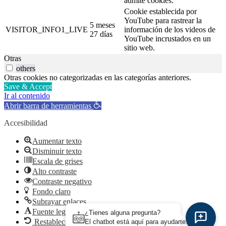
admite cookies.
Cookie establecida por
YouTube para rastrear la
5 meses
VISITOR_INFO1_LIVE
información de los videos de
27 días
YouTube incrustados en un
sitio web.
Otras
others
Otras cookies no categorizadas en las categorías anteriores.
Save & Accept
Ir al contenido
Abrir barra de herramientas
Accesibilidad
Aumentar texto
Disminuir texto
Escala de grises
Alto contraste
Contraste negativo
Fondo claro
Subrayar enlaces
Fuente legible
¿Tienes alguna pregunta?
Restablecer
El chatbot está aquí para ayudarte.