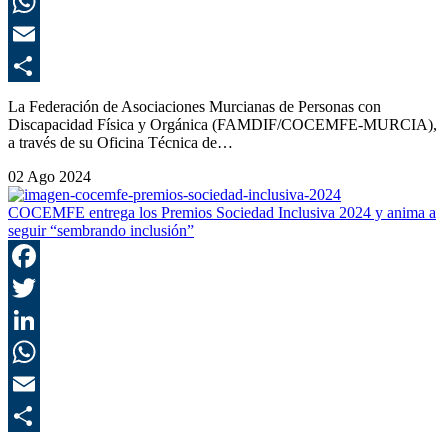
L
E
C
La Federación de Asociaciones Murcianas de Personas con
Discapacidad Física y Orgánica (FAMDIF/COCEMFE-MURCIA),
a través de su Oficina Técnica de…
02 Ago 2024
COCEMFE entrega los Premios Sociedad Inclusiva 2024 y anima a
seguir “sembrando inclusión”
F
T
L
E
C