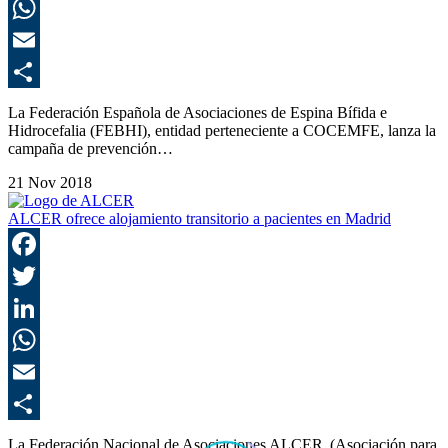
L
E
C
La Federación Española de Asociaciones de Espina Bífida e
Hidrocefalia (FEBHI), entidad perteneciente a COCEMFE, lanza la
campaña de prevención…
21 Nov 2018
ALCER ofrece alojamiento transitorio a pacientes en Madrid
F
T
L
E
C
La Federación Nacional de Asociaciones ALCER (Asociación para