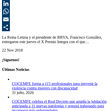
T
L
E
C
La Reina Letizia y el presidente de BBVA, Francisco González,
entregaron este jueves el X Premio Integra con el que…
22 Nov 2018
¡Síguenos!
Últimas Noticias
COCEMFE forma a 115 profesionales para prevenir la
violencia contra mujeres con discapacidad
31 julio, 2026
COCEMFE celebra el Real Decreto que amplía la jubilación
anticipada a 11 nuevas patologías y seguirá trabajando para
incorporar más enfermedades