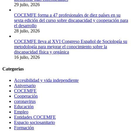
29 julio, 2026
COCEMFE forma a 47 profesionales de diez países en su
sexta edición del curso sobre discapacidad y cooperación para
el desarrollo
28 julio, 2026
COCEMFE lleva al XVI Congreso Español de Sociología su
metodología para mejorar el conocimiento sobre la
discapacidad física y orgánica
16 julio, 2026
Categorias
Accesibilidad y vida independiente
Aniversario
COCEMFE
Cooperación
coronavirus
Educación
Empleo
Entidades COCEMFE
Espacio sociosanitario
Formación