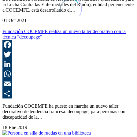
la Lucha Contra las Enfermedades del Riñón), entidad perteneciente
a COCEMFE, está desarrollando el…
01 Oct 2021
Fundación COCEMFE realiza un nuevo taller decorativo con la
técnica “decoupage”
F
T
L
E
C
Fundación COCEMFE ha puesto en marcha un nuevo taller
decorativo de tendencia francesa: decoupage, para personas con
discapacidad de la…
18 Ene 2019