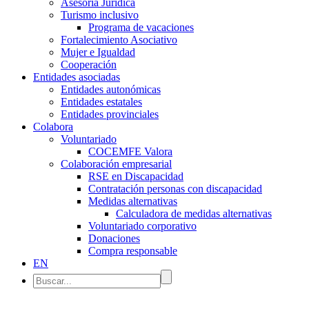
Asesoría Jurídica
Turismo inclusivo
Programa de vacaciones
Fortalecimiento Asociativo
Mujer e Igualdad
Cooperación
Entidades asociadas
Entidades autonómicas
Entidades estatales
Entidades provinciales
Colabora
Voluntariado
COCEMFE Valora
Colaboración empresarial
RSE en Discapacidad
Contratación personas con discapacidad
Medidas alternativas
Calculadora de medidas alternativas
Voluntariado corporativo
Donaciones
Compra responsable
EN