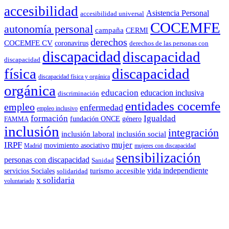
accesibilidad
Asistencia Personal
accesibilidad universal
COCEMFE
autonomía personal
campaña
CERMI
derechos
COCEMFE CV
coronavirus
derechos de las personas con
discapacidad
discapacidad
discapacidad
física
discapacidad
discapacidad física y orgánica
orgánica
educacion
educacion inclusiva
discriminación
entidades cocemfe
empleo
enfermedad
empleo inclusivo
formación
Igualdad
género
FAMMA
fundación ONCE
inclusión
integración
inclusión laboral
inclusión social
IRPF
mujer
movimiento asociativo
Madrid
mujeres con discapacidad
sensibilización
personas con discapacidad
Sanidad
vida independiente
turismo accesible
servicios Sociales
solidaridad
x solidaria
voluntariado