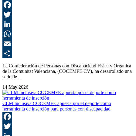
F
T
L
E
C
La Confederación de Personas con Discapacidad Física y Orgánica
de la Comunitat Valenciana, (COCEMFE CV), ha desarrollado una
serie de…
14 May 2026
CLM Inclusiva COCEMFE apuesta por el deporte como
herramienta de inserción para personas con discapacidad
F
T