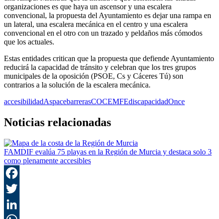
organizaciones es que haya un ascensor y una escalera
convencional, la propuesta del Ayuntamiento es dejar una rampa en
un lateral, una escalera mecánica en el centro y una escalera
convencional en el otro con un trazado y peldaños más cómodos
que los actuales.
Estas entidades critican que la propuesta que defiende Ayuntamiento
reducirá la capacidad de tránsito y celebran que los tres grupos
municipales de la oposición (PSOE, Cs y Cáceres Tú) son
contrarios a la solución de la escalera mecánica.
accesibilidad
Aspace
barreras
COCEMFE
discapacidad
Once
Noticias relacionadas
FAMDIF evalúa 75 playas en la Región de Murcia y destaca solo 3
como plenamente accesibles
F
T