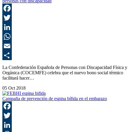
personas con discapacidad
F
T
L
E
C
La Confederación Española de Personas con Discapacidad Física y
Orgánica (COCEMFE) celebra que el nuevo bono social térmico
facilitará hacer…
05 Oct 2018
Campaña de prevención de espina bífida en el embarazo
F
T