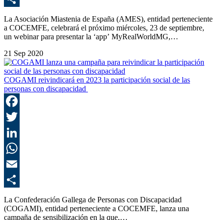
C
La Asociación Miastenia de España (AMES), entidad perteneciente
a COCEMFE, celebrará el próximo miércoles, 23 de septiembre,
un webinar para presentar la ‘app’ MyRealWorldMG,…
21 Sep 2020
COGAMI reivindicará en 2023 la participación social de las
personas con discapacidad
F
T
L
E
C
La Confederación Gallega de Personas con Discapacidad
(COGAMI), entidad perteneciente a COCEMFE, lanza una
campaña de sensibilización en la que,…