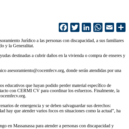
Facebook
Twitter
LinkedIn
Whats
Ema
soramiento Jurídico a las personas con discapacidad, a sus familiares
o y la Generalitat.
ayudas destinadas a cubrir daños en la vivienda o compra de enseres y
ctrónico asesoramiento@cocemfecv.org, donde serán atendidas por una
os educativos que hayan podido perder material específico de
ntacto con CERMI CV para coordinar los esfuerzos. Finalmente, la
@cocemfecv.org.
enarios de emergencia y se deben salvaguardar sus derechos:
dad hay que atender varios focos en situaciones como la actual”, ha
ingo en Massanassa para atender a personas con discapacidad y