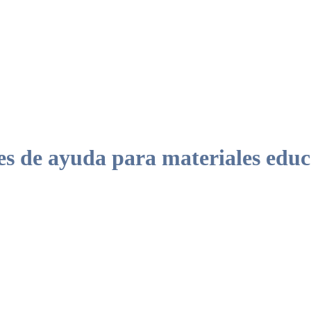
de ayuda para materiales educati
 asesoramiento legal sobre las ayudas estatales y autonómicas.