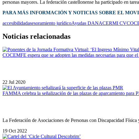
personas mayores. La federación castellonense ha participado en tareas
PARA MÁS INFORMACIÓN Y NOTICIAS SOBRE EL MOV
accesibilidad
asesoramiento jurídico
Ayudas DANA
CERMI CV
COC
Noticias relacionadas
COCEMFE espera que se adopten las medidas necesarias para que el I
22 Jul 2020
FAMMA celebra la señalización de las plazas de aparcamiento para
La Federación de Asociaciones de Personas con Discapacidad Fí
19 Oct 2022