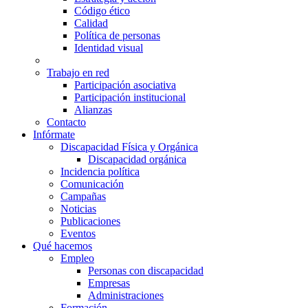
Código ético
Calidad
Política de personas
Identidad visual
Trabajo en red
Participación asociativa
Participación institucional
Alianzas
Contacto
Infórmate
Discapacidad Física y Orgánica
Discapacidad orgánica
Incidencia política
Comunicación
Campañas
Noticias
Publicaciones
Eventos
Qué hacemos
Empleo
Personas con discapacidad
Empresas
Administraciones
Formación