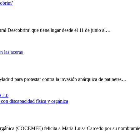
cobrim’
al Descobrim’ que tiene lugar desde el 11 de junio al…
n las aceras
adrid para protestar contra la invasión anárquica de patinetes…
on discapacidad física y orgánica
 Orgánica (COCEMFE) felicita a María Luisa Carcedo por su nombram