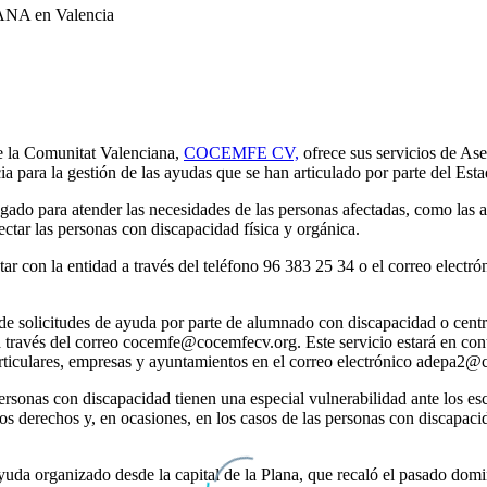
e la Comunitat Valenciana,
COCEMFE CV,
ofrece sus servicios de Ase
 para la gestión de las ayudas que se han articulado por parte del Estad
egado para atender las necesidades de las personas afectadas, como las 
ectar las personas con discapacidad física y orgánica.
ctar con la entidad a través del teléfono 96 383 25 34 o el correo ele
e solicitudes de ayuda por parte de alumnado con discapacidad o centr
a través del correo cocemfe@cocemfecv.org. Este servicio estará en co
particulares, empresas y ayuntamientos en el correo electrónico adepa2
onas con discapacidad tienen una especial vulnerabilidad ante los esc
s derechos y, en ocasiones, en los casos de las personas con discapaci
da organizado desde la capital de la Plana, que recaló el pasado dom