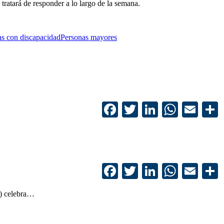
tratará de responder a lo largo de la semana.
as con discapacidad
Personas mayores
Facebook
Twitter
LinkedIn
Whats
Ema
Facebook
Twitter
LinkedIn
Whats
Ema
) celebra…