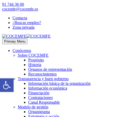
91 744 36 00
cocemfe@cocemfe.es
Contacta
¿Buscas empleo?
Zona privada
Primary Menu
Conócenos
Sobre COCEMFE
Propósito
Historia
Órganos de representación
Reconocimientos
Abrir barra de herramientas
Transparencia y buen gobierno
Información básica de la organización
Información económica
Financiación
Contrataciones
Canal Responsable
Modelo de gestión
Organigrama
Estrategia y acción