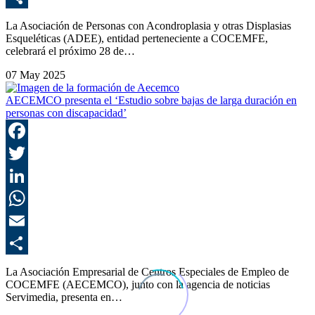
C
La Asociación de Personas con Acondroplasia y otras Displasias
Esqueléticas (ADEE), entidad perteneciente a COCEMFE,
celebrará el próximo 28 de…
07 May 2025
AECEMCO presenta el ‘Estudio sobre bajas de larga duración en
personas con discapacidad’
F
T
L
E
C
La Asociación Empresarial de Centros Especiales de Empleo de
COCEMFE (AECEMCO), junto con la agencia de noticias
Servimedia, presenta en…