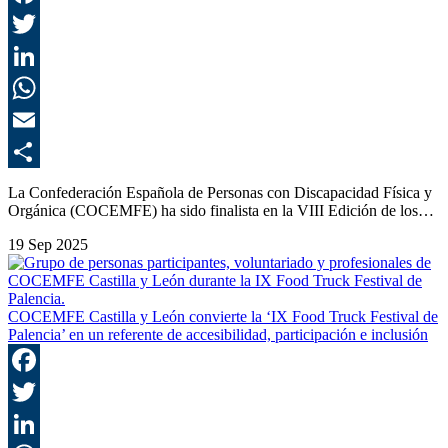
F
T
L
E
C
La Confederación Española de Personas con Discapacidad Física y
Orgánica (COCEMFE) ha sido finalista en la VIII Edición de los…
19 Sep 2025
COCEMFE Castilla y León convierte la ‘IX Food Truck Festival de
Palencia’ en un referente de accesibilidad, participación e inclusión
F
T