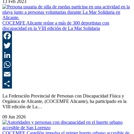
13 Feb 2023
COCEMFE Alicante reúne a más de 300 deportistas con
discapacidad en la VIII edición de La Mar Solidaria
F
T
L
E
C
La Federación Provincial de Personas con Discapacidad Física y
Orgánica de Alicante, (COCEMFE Alicante), ha participado en la
VIII edición de La…
09 Jun 2026
COCEMFE Castellón impulsa el primer huerto urbano accesible de