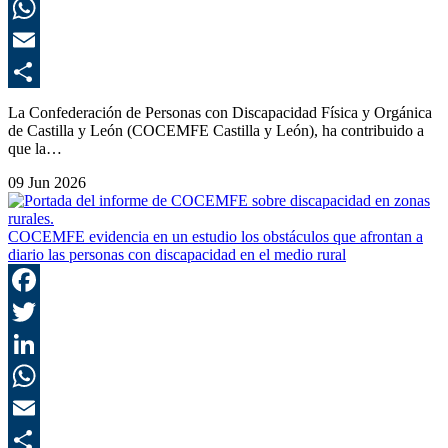
L
E
C
La Confederación de Personas con Discapacidad Física y Orgánica
de Castilla y León (COCEMFE Castilla y León), ha contribuido a
que la…
09 Jun 2026
COCEMFE evidencia en un estudio los obstáculos que afrontan a
diario las personas con discapacidad en el medio rural
F
T
L
E