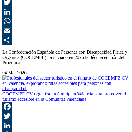
F
T
L
E
C
La Confederación Española de Personas con Discapacidad Física y
Orgánica (COCEMFE) ha iniciado en 2026 la décima edición del
Programa…
04 Mar 2026
COCEMFE CV organiza un famtrip en Valencia para promover el
turismo accesible en la Comunitat Valenciana
F
T