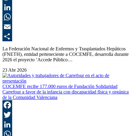
T
L
E
C
La Federación Nacional de Enfermos y Trasplantados Hepáticos
(FNETH), entidad perteneciente a COCEMFE, desarrolla durante
2026 el proyecto ‘Accede Público…
23 Abr 2026
COCEMFE recibe 177.000 euros de Fundación Solidaridad
Carrefour a favor de la infancia con discapacidad física y orgánica
de la Comunidad Valenciana
F
T
L