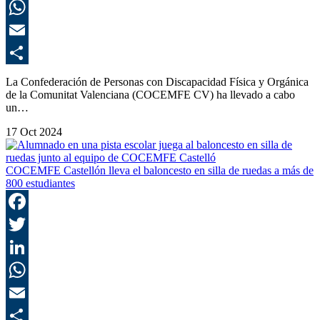
L
E
C
La Confederación de Personas con Discapacidad Física y Orgánica
de la Comunitat Valenciana (COCEMFE CV) ha llevado a cabo
un…
17 Oct 2024
COCEMFE Castellón lleva el baloncesto en silla de ruedas a más de
800 estudiantes
F
T
L
E