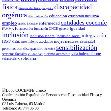
física
discapacidad
discapacidad física y orgánica
orgánica
educacion
educacion inclusiva
discriminación
entidades cocemfe
empleo
enfermedad
empleo inclusivo
formación
Igualdad
género
FAMMA
fundación ONCE
inclusión
integración
inclusión laboral
inclusión social
IRPF
mujer
movimiento asociativo
Madrid
mujeres con discapacidad
sensibilización
personas con discapacidad
Sanidad
vida independiente
turismo accesible
servicios Sociales
solidaridad
x solidaria
voluntariado
Confederación Española de Personas con Discapacidad Física y
Orgánica
C/ Luis Cabrera, 63 Madrid
Teléfono: 91 744 36 00