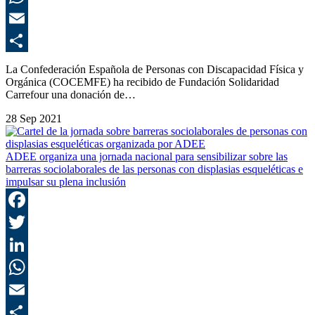
E
C
La Confederación Española de Personas con Discapacidad Física y
Orgánica (COCEMFE) ha recibido de Fundación Solidaridad
Carrefour una donación de…
28 Sep 2021
ADEE organiza una jornada nacional para sensibilizar sobre las
barreras sociolaborales de las personas con displasias esqueléticas e
impulsar su plena inclusión
F
T
L
E