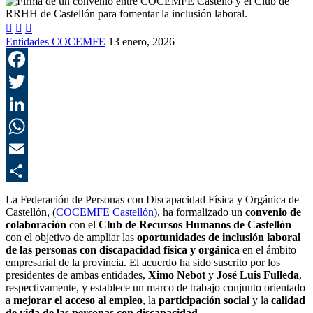



Entidades COCEMFE
13 enero, 2026
F
T
L
E
C
La Federación de Personas con Discapacidad Física y Orgánica de
Castellón, (
COCEMFE Castellón
), ha formalizado un
convenio de
colaboración
con el
Club de Recursos Humanos de Castellón
con el objetivo de ampliar las
oportunidades de inclusión laboral
de las personas con discapacidad física y orgánica
en el ámbito
empresarial de la provincia. El acuerdo ha sido suscrito por los
presidentes de ambas entidades,
Ximo Nebot
y
José Luis Fulleda
,
respectivamente, y establece un marco de trabajo conjunto orientado
a
mejorar el acceso al empleo
, la
participación social
y la
calidad
de vida de las personas con discapacidad
.