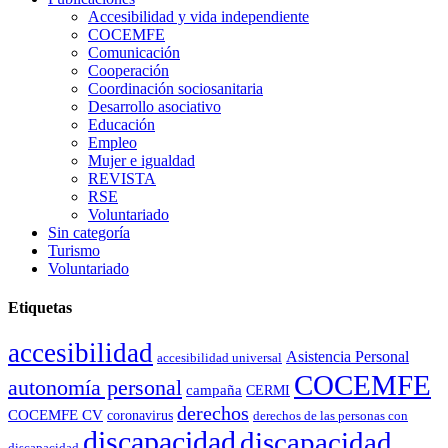
Accesibilidad y vida independiente
COCEMFE
Comunicación
Cooperación
Coordinación sociosanitaria
Desarrollo asociativo
Educación
Empleo
Mujer e igualdad
REVISTA
RSE
Voluntariado
Sin categoría
Turismo
Voluntariado
Etiquetas
accesibilidad
Asistencia Personal
accesibilidad universal
COCEMFE
autonomía personal
campaña
CERMI
derechos
COCEMFE CV
coronavirus
derechos de las personas con
discapacidad
discapacidad
discapacidad