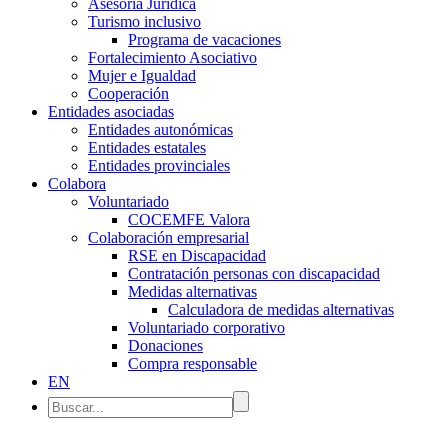
Asesoría Jurídica
Turismo inclusivo
Programa de vacaciones
Fortalecimiento Asociativo
Mujer e Igualdad
Cooperación
Entidades asociadas
Entidades autonómicas
Entidades estatales
Entidades provinciales
Colabora
Voluntariado
COCEMFE Valora
Colaboración empresarial
RSE en Discapacidad
Contratación personas con discapacidad
Medidas alternativas
Calculadora de medidas alternativas
Voluntariado corporativo
Donaciones
Compra responsable
EN