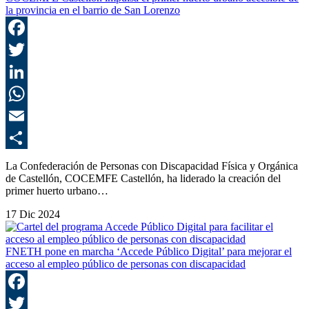
la provincia en el barrio de San Lorenzo
F
T
L
E
C
La Confederación de Personas con Discapacidad Física y Orgánica
de Castellón, COCEMFE Castellón, ha liderado la creación del
primer huerto urbano…
17 Dic 2024
FNETH pone en marcha ‘Accede Público Digital’ para mejorar el
acceso al empleo público de personas con discapacidad
F