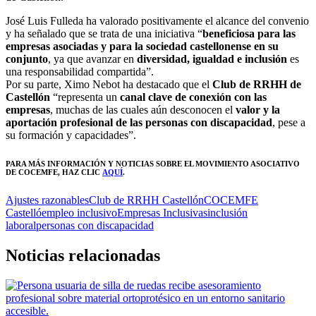
José Luis Fulleda ha valorado positivamente el alcance del convenio
y ha señalado que se trata de una iniciativa “
beneficiosa para las
empresas asociadas y para la sociedad castellonense en su
conjunto
, ya que avanzar en
diversidad, igualdad e inclusión
es
una responsabilidad compartida”.
Por su parte, Ximo Nebot ha destacado que el
Club de RRHH de
Castellón
“representa un
canal clave de conexión con las
empresas
, muchas de las cuales aún desconocen el
valor y la
aportación profesional de las personas con discapacidad
, pese a
su formación y capacidades”.
PARA MÁS INFORMACIÓN Y NOTICIAS SOBRE EL MOVIMI
ENTO ASOCIATIVO
DE COCEMFE
, HAZ CLIC
AQUÍ
.
Ajustes razonables
Club de RRHH Castellón
COCEMFE
Castelló
empleo inclusivo
Empresas Inclusivas
inclusión
laboral
personas con discapacidad
Noticias relacionadas