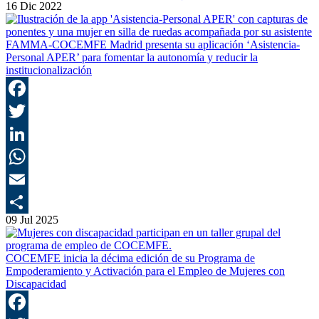
16 Dic 2022
FAMMA-COCEMFE Madrid presenta su aplicación ‘Asistencia-
Personal APER’ para fomentar la autonomía y reducir la
institucionalización
F
T
L
E
09 Jul 2025
C
COCEMFE inicia la décima edición de su Programa de
Empoderamiento y Activación para el Empleo de Mujeres con
Discapacidad