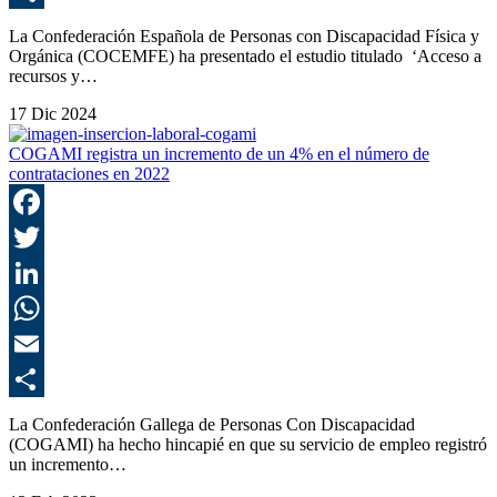
C
La Confederación Española de Personas con Discapacidad Física y
Orgánica (COCEMFE) ha presentado el estudio titulado ‘Acceso a
recursos y…
17 Dic 2024
COGAMI registra un incremento de un 4% en el número de
contrataciones en 2022
F
T
L
E
C
La Confederación Gallega de Personas Con Discapacidad
(COGAMI) ha hecho hincapié en que su servicio de empleo registró
un incremento…