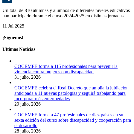
C
Un total de 810 alumnas y alumnos de diferentes niveles educativos
han participado durante el curso 2024-2025 en distintas jornadas…
11 Jul 2025
¡Síguenos!
Últimas Noticias
COCEMFE forma a 115 profesionales para prevenir la
violencia contra mujeres con discapacidad
31 julio, 2026
COCEMFE celebra el Real Decreto que amplía la jubilación
anticipada a 11 nuevas patologías y seguirá trabajando para
incorporar más enfermedades
29 julio, 2026
COCEMFE forma a 47 profesionales de diez países en su
sexta edición del curso sobre discapacidad y cooperación para
el desarrollo
28 julio, 2026